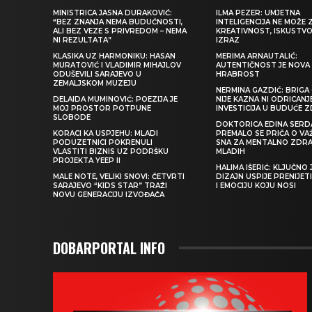
MINISTRICA JASNA DURAKOVIĆ:
ILMA PEZER: UMJETNA
“BEZ ZNANJA NEMA BUDUĆNOSTI,
INTELIGENCIJA NE MOŽE 
ALI BEZ VEZE S PRIVREDOM – NEMA
KREATIVNOST, ISKUSTVO 
NI REZULTATA”
IZRAZ
KLASIKA UZ HARMONIKU: HASAN
MERIMA ARNAUTALIĆ:
MURATOVIĆ I VLADIMIR MIHAJLOV
AUTENTIČNOST JE NOVA
ODUŠEVILI SARAJEVO U
HRABROST
ZEMALJSKOM MUZEJU
NERMINA GAZDIĆ: BRIGA 
DELAIDA MUMINOVIĆ: POEZIJA JE
NIJE KAZNA NI ODRICANJ
MOJ PROSTOR POTPUNE
INVESTICIJA U BUDUĆE 
SLOBODE
DOKTORICA EDINA SERDA
KORACI KA USPJEHU: MLADI
PREMALO SE PRIČA O VA
PODUZETNICI POKRENULI
SNA ZA MENTALNO ZDRA
VLASTITI BIZNIS UZ PODRŠKU
MLADIH
PROJEKTA YEEP II
HALIMA IŠERIĆ: KLJUČNO 
MALE NOTE, VELIKI SNOVI: ČETVRTI
DIZAJN USPIJE PRENIJE
SARAJEVO “KIDS STAR” TRAŽI
I EMOCIJU KOJU NOSI
NOVU GENERACIJU IZVOĐAČA
DOBARPORTAL INFO