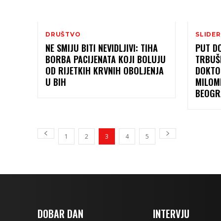
DRUŠTVO
SLIDER
NE SMIJU BITI NEVIDLJIVI: TIHA
PUT D
BORBA PACIJENATA KOJI BOLUJU
TRBUŠ
OD RIJETKIH KRVNIH OBOLJENJA
DOKTO
U BIH
MILOM
BEOGR
1
2
3
4
5
DOBAR DAN
INTERVJU