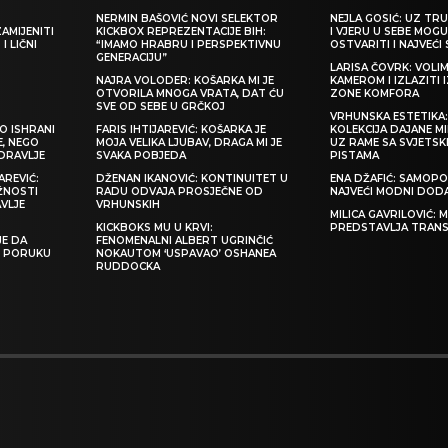
NERMIN BAŠOVIĆ NOVI SELEKTOR
NEJLA GOSIĆ: UZ TRU
ZAMIJENITI
KICKBOX REPREZENTACIJE BIH:
I VJERU U SEBE MOGU
I LIČNI
“IMAMO HRABRU I PERSPEKTIVNU
OSTVARITI I NAJVEĆI
GENERACIJU”
LARISA ČOVRK: VOLI
NAJRA VOLODER: KOŠARKA MI JE
KAMEROM I IZLAZITI 
OTVORILA MNOGA VRATA, DAT ĆU
ZONE KOMFORA
SVE OD SEBE U GRČKOJ
VRHUNSKA ESTETIKA
O ISHRANI
FARIS IHTIJAREVIĆ: KOŠARKA JE
KOLEKCIJA DAJANE M
E, NEGO
MOJA VELIKA LJUBAV, DRAGA MI JE
UZ RAME SA SVJETS
ZDRAVLJE
SVAKA POBJEDA
PISTAMA
REVIĆ:
DŽENAN IKANOVIĆ: KONTINUITET U
ENA DŽAFIĆ: SAMOPO
ŽNOSTI
RADU ODVAJA PROSJEČNE OD
NAJVEĆI MODNI DOD
VLJE
VRHUNSKIH
MILICA GAVRILOVIĆ:
KICKBOKS MU U KRVI:
PREDSTAVLJA TRAN
JE DA
FENOMENALNI ALBERT UGRINČIĆ
TI PORUKU
NOKAUTOM ‘USPAVAO’ OSHANEA
RUDDOCKA