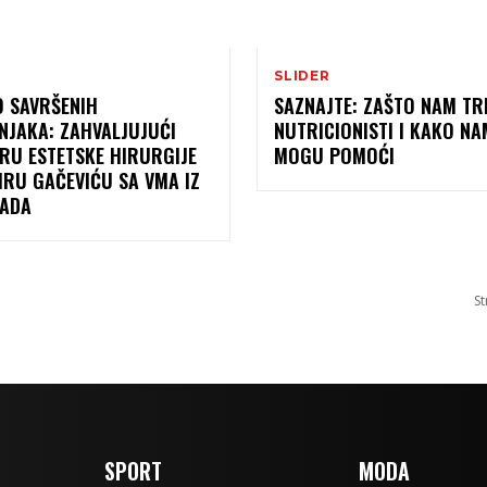
SLIDER
O SAVRŠENIH
SAZNAJTE: ZAŠTO NAM TR
NJAKA: ZAHVALJUJUĆI
NUTRICIONISTI I KAKO NA
RU ESTETSKE HIRURGIJE
MOGU POMOĆI
IRU GAČEVIĆU SA VMA IZ
ADA
St
SPORT
MODA