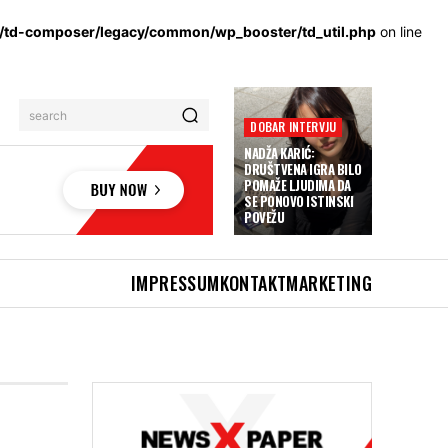
s/td-composer/legacy/common/wp_booster/td_util.php
on line
search
DOBAR INTERVJU
NADŽA KARIĆ:
DRUŠTVENA IGRA BILO
POMAŽE LJUDIMA DA
SE PONOVO ISTINSKI
POVEŽU
IMPRESSUM
KONTAKT
MARKETING