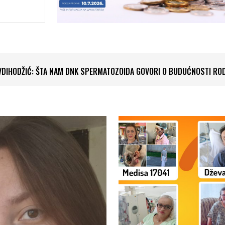
IHODŽIĆ: ŠTA NAM DNK SPERMATOZOIDA GOVORI O BUDUĆNOSTI RODIT
KU: HASAN MURATOVIĆ I VLADIMIR MIHAJLOV ODUŠEVILI SARAJEVO U 