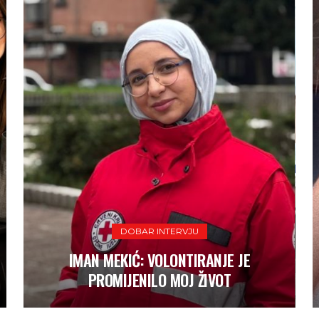
KOLUMNE
DOBAR INTERVJU
KOLUMNA EMIRE SELIMOVIĆ: KAKO SE
IMAN MEKIĆ: VOLONTIRANJE JE
KOL
R
MOŽEMO NOSITI SA STRAHOM?
PROMIJENILO MOJ ŽIVOT