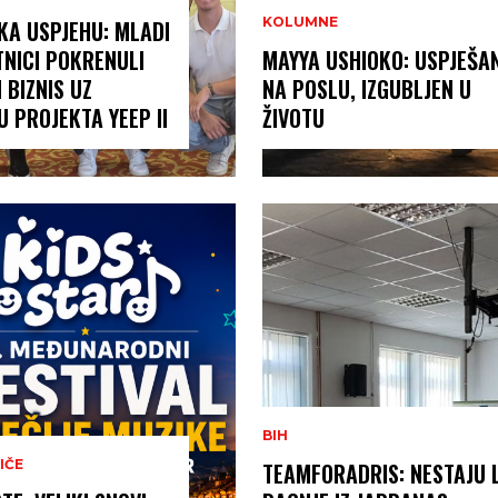
KOLUMNE
KA USPJEHU: MLADI
NICI POKRENULI
MAYYA USHIOKO: USPJEŠA
 BIZNIS UZ
NA POSLU, IZGUBLJEN U
 PROJEKTA YEEP II
ŽIVOTU
BIH
IČE
TEAMFORADRIS: NESTAJU L