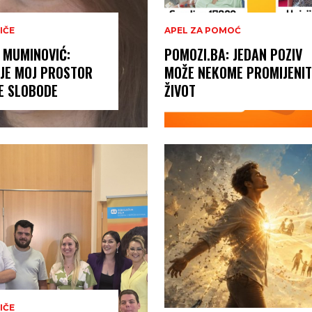
IČE
APEL ZA POMOĆ
 MUMINOVIĆ:
POMOZI.BA: JEDAN POZIV
 JE MOJ PROSTOR
MOŽE NEKOME PROMIJENIT
E SLOBODE
ŽIVOT
IČE