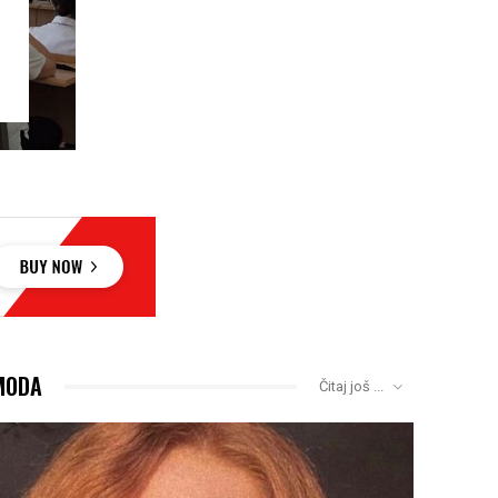
MODA
Čitaj još ...