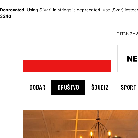
Deprecated
: Using ${var} in strings is deprecated, use {$var} instea
3340
PETAK, 7 AU
DOBAR
DRUŠTVO
ŠOUBIZ
SPORT