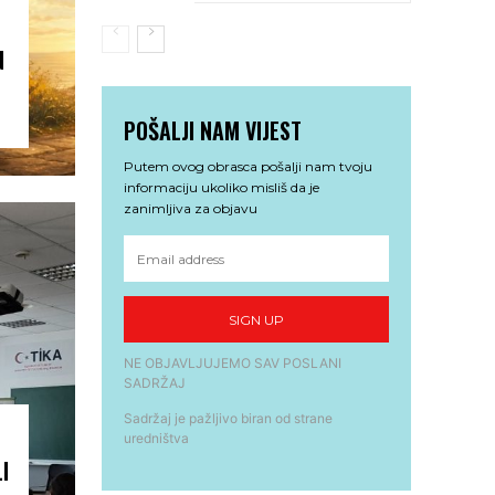
N
POŠALJI NAM VIJEST
Putem ovog obrasca pošalji nam tvoju
informaciju ukoliko misliš da je
zanimljiva za objavu
SIGN UP
NE OBJAVLJUJEMO SAV POSLANI
SADRŽAJ
Sadržaj je pažljivo biran od strane
uredništva
I