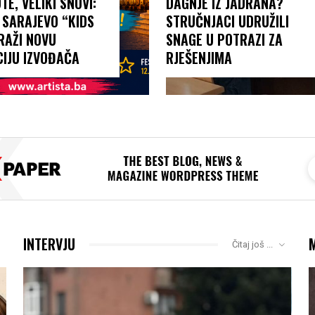
TE, VELIKI SNOVI:
DAGNJE IZ JADRANA?
 SARAJEVO “KIDS
STRUČNJACI UDRUŽILI
RAŽI NOVU
SNAGE U POTRAZI ZA
IJU IZVOĐAČA
RJEŠENJIMA
INTERVJU
Čitaj još ...