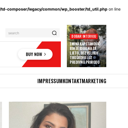
s/td-composer/legacy/common/wp_booster/td_util.php
on line
search
DOBAR INTERVJU
EMINA KAPETANOVIĆ:
BIH JE IDEALNA ZA
LJETO, BEZ VELIKIH
TROŠKOVA I UZ
PREDIVNU PRIRODU
IMPRESSUM
KONTAKT
MARKETING