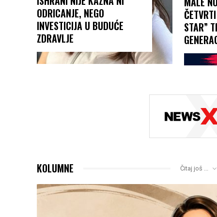
ISHRANI NIJE KAZNA NI
MALE NO
ODRICANJE, NEGO
ČETVRTI
INVESTICIJA U BUDUĆE
STAR” T
ZDRAVLJE
GENERAC
KOLUMNE
Čitaj još ...