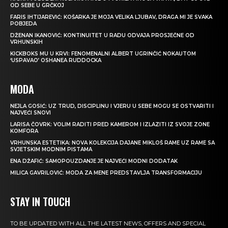
OD SEBE U GRČKOJ
FARIS IHTIJAREVIĆ: KOŠARKA JE MOJA VELIKA LJUBAV, DRAGA MI JE SVAKA
POBJEDA
DŽENAN IKANOVIĆ: KONTINUITET U RADU ODVAJA PROSJEČNE OD
VRHUNSKIH
KICKBOKS MU U KRVI: FENOMENALNI ALBERT UGRINČIĆ NOKAUTOM
‘USPAVAO’ OSHANEA RUDDOCKA
MODA
NEJLA GOSIĆ: UZ TRUD, DISCIPLINU I VJERU U SEBE MOGU SE OSTVARITI I
NAJVEĆI SNOVI
LARISA ČOVRK: VOLIM RADITI PRED KAMEROM I IZLAZITI IZ SVOJE ZONE
KOMFORA
VRHUNSKA ESTETIKA: NOVA KOLEKCIJA DAJANE MIKLOŠ RAME UZ RAME SA
SVJETSKIM MODNIM PISTAMA
ENA DŽAFIĆ: SAMOPOUZDANJE JE NAJVEĆI MODNI DODATAK
MILICA GAVRILOVIĆ: MODA ZA MENE PREDSTAVLJA TRANSFORMACIJU
STAY IN TOUCH
TO BE UPDATED WITH ALL THE LATEST NEWS, OFFERS AND SPECIAL