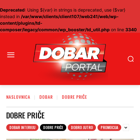
Deprecated
: Using ${var} in strings is deprecated, use {$var}
instead in
/var/www/clients/client107/web241/web/wp-
content/plugins/td-
composer/legacy/common/wp_booster/td_util.php
on line
3340
NASLOVNICA
DOBAR
DOBRE PRIČE
DOBRE PRIČE
DOBAR INTERVJU
DOBRE PRIČE
DOBRO JUTRO
PROMOCIJA