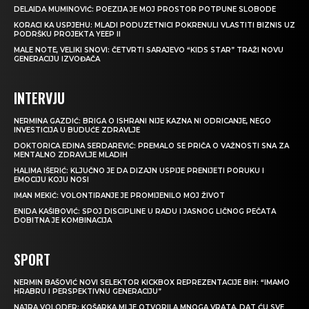
DELAIDA MUMINOVIĆ: POEZIJA JE MOJ PROSTOR POTPUNE SLOBODE
KORACI KA USPJEHU: MLADI PODUZETNICI POKRENULI VLASTITI BIZNIS UZ
PODRŠKU PROJEKTA YEEP II
MALE NOTE, VELIKI SNOVI: ČETVRTI SARAJEVO “KIDS STAR” TRAŽI NOVU
GENERACIJU IZVOĐAČA
INTERVJU
NERMINA GAZDIĆ: BRIGA O ISHRANI NIJE KAZNA NI ODRICANJE, NEGO
INVESTICIJA U BUDUĆE ZDRAVLJE
DOKTORICA EDINA SERDAREVIĆ: PREMALO SE PRIČA O VAŽNOSTI SNA ZA
MENTALNO ZDRAVLJE MLADIH
HALIMA IŠERIĆ: KLJUČNO JE DA DIZAJN USPIJE PRENIJETI PORUKU I
EMOCIJU KOJU NOSI
IMAN MEKIĆ: VOLONTIRANJE JE PROMIJENILO MOJ ŽIVOT
ENIDA KAŠIBOVIĆ: SPOJ DISCIPLINE U RADU I JASNOG LIČNOG PEČATA
DOBITNA JE KOMBINACIJA
SPORT
NERMIN BAŠOVIĆ NOVI SELEKTOR KICKBOX REPREZENTACIJE BIH: “IMAMO
HRABRU I PERSPEKTIVNU GENERACIJU”
NAJRA VOLODER: KOŠARKA MI JE OTVORILA MNOGA VRATA, DAT ĆU SVE