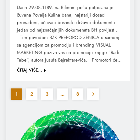
Dana 29.08.1189. na Bilinom polju potpisana je
čuvena Povelja Kulina bana, najstariji dosad
pronađeni, očuvani bosanski državni dokument i
jedan od najznačajnijih dokumenata BH povijesti.
Tim povodom BZK PREPOROD ZENICA u saradnji
sa agencijom za promociju i brending VISUAL
MARKETING poziva vas na promociju knjige “Radi
Tebe”, autora Jusufa Bajrektarevića. Promotori će…
ČITAJ VIŠE...
1
2
3
…
8