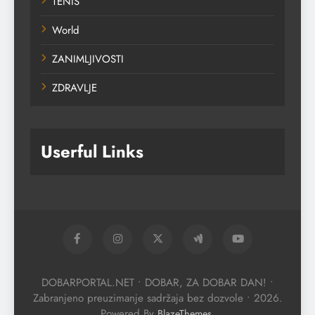
TENIS
World
ZANIMLJIVOSTI
ZDRAVLJE
Userful Links
DOBARPORTAL.NET • DOBAR, ZA DOBAR DAN! •
Zabranjeno preuzimanje sadržaja bez dozvole • 2026.
Powered By
.
BlazeThemes