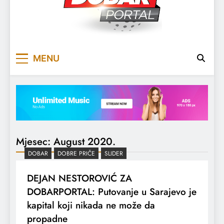
DOBARPORTAL
DOBAR, ZA DOBAR DAN
MENU
Mjesec:
August 2020.
DOBAR
DOBRE PRIČE
SLIDER
DEJAN NESTOROVIĆ ZA
DOBARPORTAL: Putovanje u Sarajevo je
kapital koji nikada ne može da
propadne