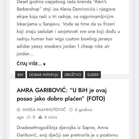
Deset godina uspješnog rada brenda “Alen's
Barbershop” stoji iza Alena Demirovića i njegove
ekipe koja radi u tri radnje, na najprimamljivijim
lokacijama u Sarajevu. Vode se time da su frizeri
koji znaju saslušati i savjetovati sve one koji dođu u
radnju.human hair wigs custom bowling jerseys
adidas yeezy sneakers jordan 1 cheap nike air
jordan…
ČITAJ VIŠE...
BIH
DOBAR INTERVJU
DRUŠTVO
SLIDER
AMRA GARIBOVIĆ: “U BiH je ovaj
posao jako dobro plaćen” (FOTO)
ANISA MAHMUTOVIĆ
6 godina
ago
0
4 mins
Dvadesettrogodišnja djevojka iz Sapne, Amra
Garibović, svoj dječiji san pretvorila je u poslovnu