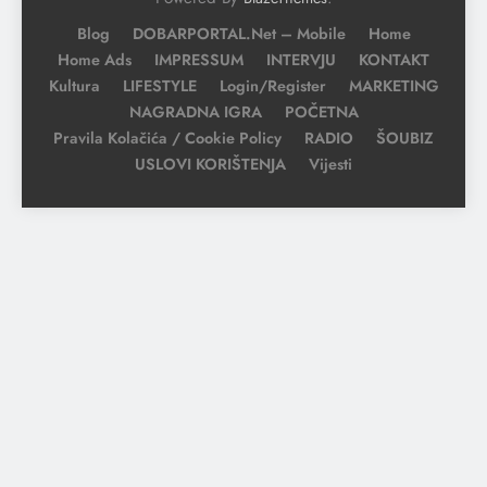
Blog
DOBARPORTAL.net – Mobile
Home
Home Ads
IMPRESSUM
INTERVJU
KONTAKT
Kultura
LIFESTYLE
Login/Register
MARKETING
NAGRADNA IGRA
POČETNA
Pravila Kolačića / Cookie Policy
RADIO
ŠOUBIZ
USLOVI KORIŠTENJA
Vijesti