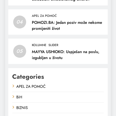
APEL ZA POMOĆ
04
POMOZI.BA: Jedan poziv može nekome
promijeniti život
KOLUMNE
SLIDER
05
MAYYA USHIOKO: Uspješan na poslu,
izgubljen u životu
Categories
APEL ZA POMOĆ
BiH
BIZNIS