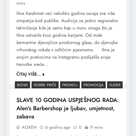
mins
Ilma Karahmet već nekoliko godina osvaja sve više
simpatija kod publike. Audicija za jedno regionalno
takmičenje bila je samo kap u moru onoga što je
Ilma ostvarila kroz godine karijere. Od male
šarmantne djevojčice prodornog glasa, do djevojke
vrhunskog vokala s odličnim pjesmama. Ilma je
svojim pratiocima na Instagramu podijelila svoje
trenutke sreće…
ČITAJ VIŠE...
BIZNIS
DOBRE PRIČE
PROMO+
PROMOCIJA
SLIDER
SLAVE 10 GODINA USPJEŠNOG RADA:
Alen's Barbershop je ljubav, umjetnost,
zabava
AOXEN
6 godina ago
0
9 mins