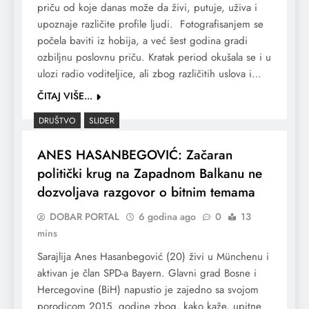
priču od koje danas može da živi, putuje, uživa i
upoznaje različite profile ljudi. Fotografisanjem se
počela baviti iz hobija, a već šest godina gradi
ozbiljnu poslovnu priču. Kratak period okušala se i u
ulozi radio voditeljice, ali zbog različitih uslova i…
ČITAJ VIŠE...
DRUŠTVO
SLIDER
ANES HASANBEGOVIĆ: Začaran
politički krug na Zapadnom Balkanu ne
dozvoljava razgovor o bitnim temama
DOBAR PORTAL
6 godina ago
0
13
mins
Sarajlija Anes Hasanbegović (20) živi u Münchenu i
aktivan je član SPD-a Bayern. Glavni grad Bosne i
Hercegovine (BiH) napustio je zajedno sa svojom
porodicom 2015. godine zbog, kako kaže, upitne