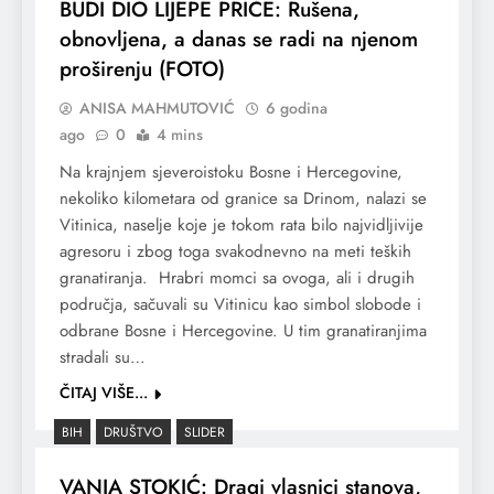
BUDI DIO LIJEPE PRIČE: Rušena,
obnovljena, a danas se radi na njenom
proširenju (FOTO)
ANISA MAHMUTOVIĆ
6 godina
ago
0
4 mins
Na krajnjem sjeveroistoku Bosne i Hercegovine,
nekoliko kilometara od granice sa Drinom, nalazi se
Vitinica, naselje koje je tokom rata bilo najvidljivije
agresoru i zbog toga svakodnevno na meti teških
granatiranja. Hrabri momci sa ovoga, ali i drugih
područja, sačuvali su Vitinicu kao simbol slobode i
odbrane Bosne i Hercegovine. U tim granatiranjima
stradali su…
ČITAJ VIŠE...
BIH
DRUŠTVO
SLIDER
VANJA STOKIĆ: Dragi vlasnici stanova,