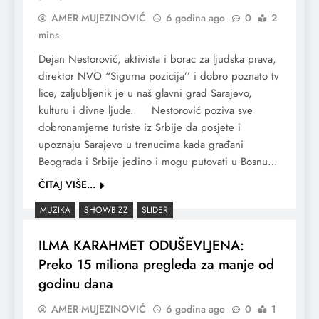
AMER MUJEZINOVIĆ
6 godina ago
0
2
mins
Dejan Nestorović, aktivista i borac za ljudska prava,
direktor NVO “Sigurna pozicija’’ i dobro poznato tv
lice, zaljubljenik je u naš glavni grad Sarajevo,
kulturu i divne ljude. Nestorović poziva sve
dobronamjerne turiste iz Srbije da posjete i
upoznaju Sarajevo u trenucima kada građani
Beograda i Srbije jedino i mogu putovati u Bosnu…
ČITAJ VIŠE...
MUZIKA
SHOWBIZZ
SLIDER
ILMA KARAHMET ODUŠEVLJENA:
Preko 15 miliona pregleda za manje od
godinu dana
AMER MUJEZINOVIĆ
6 godina ago
0
1