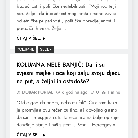
budućnosti i političke nestabilnosti. “Moji roditelji
nisu željeli da budućnost mog brata i mene zavisi
od etničke pripadnosti, političke opredjeljenosti i
porodičnih veza. Željeli…
ČITAJ VIŠE...
KOLUMNE
SLIDER
KOLUMNA NELE BANJIĆ: Da li su
svjesni majke i oca koji šalju svoju djecu
na put, a željni ih ostadoše?
DOBAR PORTAL
6 godina ago
0
1 mins
“Gdje god da odem, neko mi fali”. Čula sam kako
je prormljala ovu rečenicu tiho, ali dovoljno glasno
da sam je uspjela čuti. Ta rečenica najbolje opisuje
današnje stanje i naš sistem u Bosni i Hercegovini.
ČITAJ VIŠE...