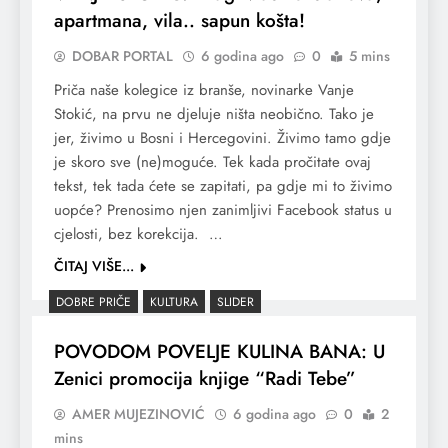
apartmana, vila.. sapun košta!
DOBAR PORTAL
6 godina ago
0
5 mins
Priča naše kolegice iz branše, novinarke Vanje
Stokić, na prvu ne djeluje ništa neobično. Tako je
jer, živimo u Bosni i Hercegovini. Živimo tamo gdje
je skoro sve (ne)moguće. Tek kada pročitate ovaj
tekst, tek tada ćete se zapitati, pa gdje mi to živimo
uopće? Prenosimo njen zanimljivi Facebook status u
cjelosti, bez korekcija. …
ČITAJ VIŠE...
DOBRE PRIČE
KULTURA
SLIDER
POVODOM POVELJE KULINA BANA: U
Zenici promocija knjige “Radi Tebe”
AMER MUJEZINOVIĆ
6 godina ago
0
2
mins