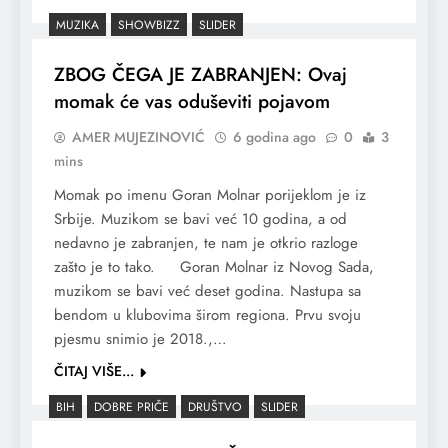
MUZIKA
SHOWBIZZ
SLIDER
ZBOG ČEGA JE ZABRANJEN: Ovaj
momak će vas oduševiti pojavom
AMER MUJEZINOVIĆ
6 godina ago
0
3
mins
Momak po imenu Goran Molnar porijeklom je iz
Srbije. Muzikom se bavi već 10 godina, a od
nedavno je zabranjen, te nam je otkrio razloge
zašto je to tako. Goran Molnar iz Novog Sada,
muzikom se bavi već deset godina. Nastupa sa
bendom u klubovima širom regiona. Prvu svoju
pjesmu snimio je 2018.,…
ČITAJ VIŠE...
BIH
DOBRE PRIČE
DRUŠTVO
SLIDER