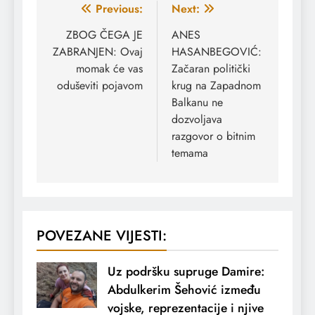
Navigacija
Previous:
Next:
članaka
ZBOG ČEGA JE
ANES
ZABRANJEN: Ovaj
HASANBEGOVIĆ:
momak će vas
Začaran politički
oduševiti pojavom
krug na Zapadnom
Balkanu ne
dozvoljava
razgovor o bitnim
temama
POVEZANE VIJESTI:
Uz podršku supruge Damire:
Abdulkerim Šehović između
vojske, reprezentacije i njive