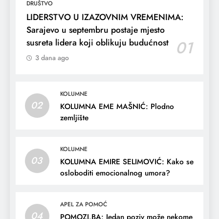
DRUŠTVO
LIDERSTVO U IZAZOVNIM VREMENIMA:
Sarajevo u septembru postaje mjesto
susreta lidera koji oblikuju budućnost
01
3 dana ago
KOLUMNE
02
KOLUMNA EME MAŠNIĆ: Plodno
zemljište
KOLUMNE
03
KOLUMNA EMIRE SELIMOVIĆ: Kako se
osloboditi emocionalnog umora?
APEL ZA POMOĆ
04
POMOZI.BA: Jedan poziv može nekome