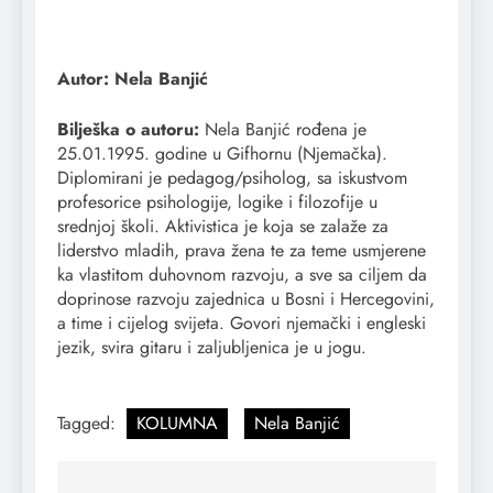
Autor: Nela Banjić
Bilješka o autoru:
Nela Banjić rođena je
25.01.1995. godine u Gifhornu (Njemačka).
Diplomirani je pedagog/psiholog, sa iskustvom
profesorice psihologije, logike i filozofije u
srednjoj školi. Aktivistica je koja se zalaže za
liderstvo mladih, prava žena te za teme usmjerene
ka vlastitom duhovnom razvoju, a sve sa ciljem da
doprinose razvoju zajednica u Bosni i Hercegovini,
a time i cijelog svijeta. Govori njemački i engleski
jezik, svira gitaru i zaljubljenica je u jogu.
Tagged:
KOLUMNA
Nela Banjić