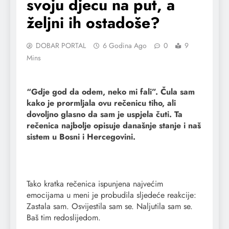
svoju djecu na put, a
željni ih ostadoše?
DOBAR PORTAL
6 Godina Ago
0
9
Mins
“Gdje god da odem, neko mi fali”. Čula sam
kako je prormljala ovu rečenicu tiho, ali
dovoljno glasno da sam je uspjela čuti. Ta
rečenica najbolje opisuje današnje stanje i naš
sistem u Bosni i Hercegovini.
Tako kratka rečenica ispunjena najvećim
emocijama u meni je probudila sljedeće reakcije:
Zastala sam. Osvijestila sam se. Naljutila sam se.
Baš tim redoslijedom.