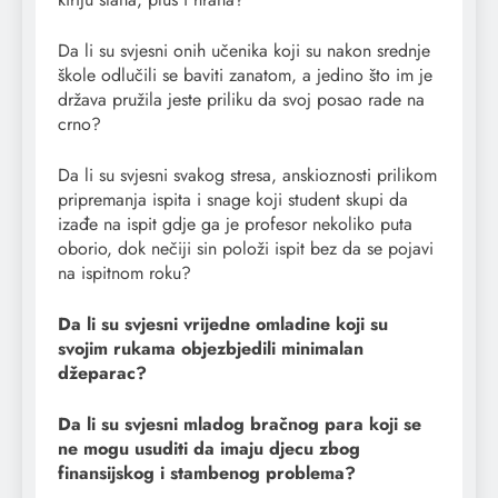
Da li su svjesni onih učenika koji su nakon srednje
škole odlučili se baviti zanatom, a jedino što im je
država pružila jeste priliku da svoj posao rade na
crno?
Da li su svjesni svakog stresa, anskioznosti prilikom
pripremanja ispita i snage koji student skupi da
izađe na ispit gdje ga je profesor nekoliko puta
oborio, dok nečiji sin položi ispit bez da se pojavi
na ispitnom roku?
Da li su svjesni vrijedne omladine koji su
svojim rukama objezbjedili minimalan
džeparac?
Da li su svjesni mladog bračnog para koji se
ne mogu usuditi da imaju djecu zbog
finansijskog i stambenog problema?