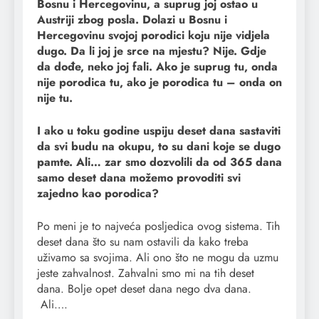
Bosnu i Hercegovinu, a suprug joj ostao u
Austriji zbog posla. Dolazi u Bosnu i
Hercegovinu svojoj porodici koju nije vidjela
dugo. Da li joj je srce na mjestu? Nije. Gdje
da dođe, neko joj fali. Ako je suprug tu, onda
nije porodica tu, ako je porodica tu – onda on
nije tu.
I ako u toku godine uspiju deset dana sastaviti
da svi budu na okupu, to su dani koje se dugo
pamte. Ali… zar smo dozvolili da od 365 dana
samo deset dana možemo provoditi svi
zajedno kao porodica?
Po meni je to najveća posljedica ovog sistema. Tih
deset dana što su nam ostavili da kako treba
uživamo sa svojima. Ali ono što ne mogu da uzmu
jeste zahvalnost. Zahvalni smo mi na tih deset
dana. Bolje opet deset dana nego dva dana.
Ali….