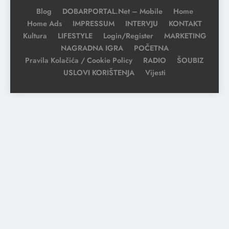
Blog
DOBARPORTAL.net – Mobile
Home
Home Ads
IMPRESSUM
INTERVJU
KONTAKT
Kultura
LIFESTYLE
Login/Register
MARKETING
NAGRADNA IGRA
POČETNA
Pravila Kolačića / Cookie Policy
RADIO
ŠOUBIZ
USLOVI KORIŠTENJA
Vijesti