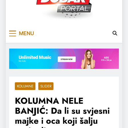
DOBARPORTAL
DOBAR, ZA DOBAR DAN
MENU
KOLUMNE
SLIDER
KOLUMNA NELE
BANJIĆ: Da li su svjesni
majke i oca koji šalju