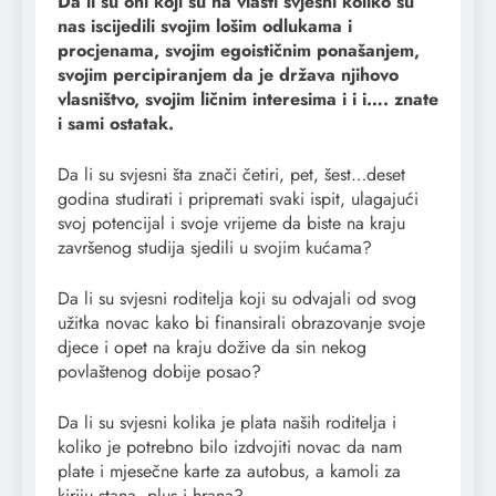
Da li su oni koji su na vlasti svjesni koliko su
nas iscijedili svojim lošim odlukama i
procjenama, svojim egoističnim ponašanjem,
svojim percipiranjem da je država njihovo
vlasništvo, svojim ličnim interesima i i i…. znate
i sami ostatak.
Da li su svjesni šta znači četiri, pet, šest…deset
godina studirati i pripremati svaki ispit, ulagajući
svoj potencijal i svoje vrijeme da biste na kraju
završenog studija sjedili u svojim kućama?
Da li su svjesni roditelja koji su odvajali od svog
užitka novac kako bi finansirali obrazovanje svoje
djece i opet na kraju dožive da sin nekog
povlaštenog dobije posao?
Da li su svjesni kolika je plata naših roditelja i
koliko je potrebno bilo izdvojiti novac da nam
plate i mjesečne karte za autobus, a kamoli za
kiriju stana, plus i hrana?