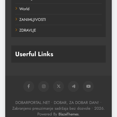
World
ZANIMLJIVOSTI
ZDRAVLJE
Userful Links
DOBARPORTAL.NET • DOBAR, ZA DOBAR DAN! •
Zabranjeno preuzimanje sadržaja bez dozvole • 2026.
Powered By
.
BlazeThemes