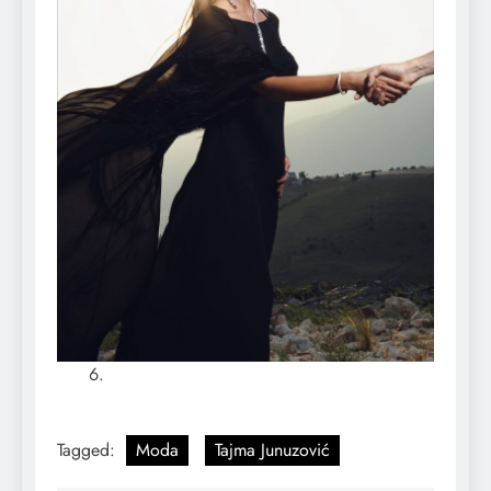
Tagged:
Moda
Tajma Junuzović