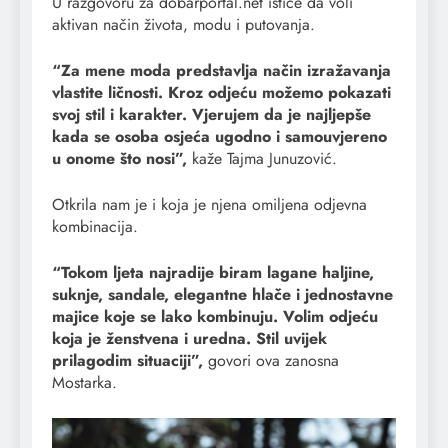
U razgovoru za dobarportal.net ističe da voli
aktivan način života, modu i putovanja.
“Za mene moda predstavlja način izražavanja
vlastite ličnosti. Kroz odjeću možemo pokazati
svoj stil i karakter. Vjerujem da je najljepše
kada se osoba osjeća ugodno i samouvjereno
u onome što nosi”,
kaže Tajma Junuzović.
Otkrila nam je i koja je njena omiljena odjevna
kombinacija.
“Tokom ljeta najradije biram lagane haljine,
suknje, sandale, elegantne hlače i jednostavne
majice koje se lako kombinuju. Volim odjeću
koja je ženstvena i uredna. Stil uvijek
prilagodim situaciji”,
govori ova zanosna
Mostarka.