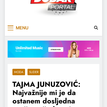
DOBARPORTAL
DOBAR, ZA DOBAR DAN
MENU
MODA
SLIDER
TAJMA JUNUZOVIĆ:
Najvažnije mi je da
ostanem dosljedna