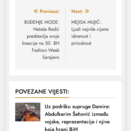
Navigacija
Previous:
Next:
članaka
BUĐENJE MODE:
MEJISA MUJIĆ:
Nataša Radić
Ljudi najviše cijene
predstavlja svoje
iskrenost i
kreacije na 50. BH
prirodnost
Fashion Week
Sarajevo
POVEZANE VIJESTI:
Uz podršku supruge Damire:
Abdulkerim Šehović između
vojske, reprezentacije i njive
koja hrani BiH