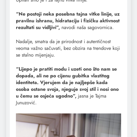
“Ne postoji neka posebna tajna vitke linije, uz
pravilnu ishranu, hidrataciju i fizičku aktivnost
rezultati su vidljivi”,
navodi naša sagovornica.
Nadalje, smatra da je prirodnost i autentičnost
veoma važno sačuvati, bez obzira na trendove koji
se stalno mijenjaju.
“Lijepo je pratiti modu i uzeti ono što nam se
dopada, ali ne po cijenu gubitka vlastitog
identiteta. Vjerujem da je najljepše kada
osoba ostane svoja, njeguje svoj stil i nosi ono
u čemu se osjeća ugodno”,
jasna je Tajma
Junuzović.