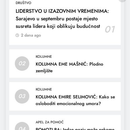
DRUŠTVO
LIDERSTVO U IZAZOVNIM VREMENIMA:
Sarajevo u septembru postaje mjesto
susreta lidera koji oblikuju budućnost
01
2 dana ago
KOLUMNE
02
KOLUMNA EME MAŠNIĆ: Plodno
zemljište
KOLUMNE
03
KOLUMNA EMIRE SELIMOVIĆ: Kako se
osloboditi emocionalnog umora?
APEL ZA POMOĆ
04
POMOZI.BA: Jedan poziv može nekome