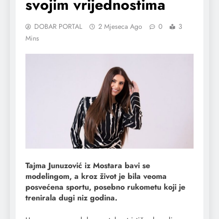
svojim vrijednostima
DOBAR PORTAL
2 Mjeseca Ago
0
3
Mins
Tajma Junuzović iz Mostara bavi se
modelingom, a kroz život je bila veoma
posvećena sportu, posebno rukometu koji je
trenirala dugi niz godina.