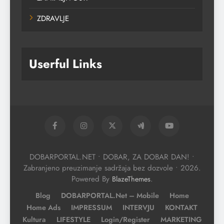
ZDRAVLJE
Userful Links
DOBARPORTAL.NET • DOBAR, ZA DOBAR DAN! •
Zabranjeno preuzimanje sadržaja bez dozvole • 2026.
Powered By
.
BlazeThemes
Blog
DOBARPORTAL.net – Mobile
Home
Home Ads
IMPRESSUM
INTERVJU
KONTAKT
Kultura
LIFESTYLE
Login/Register
MARKETING