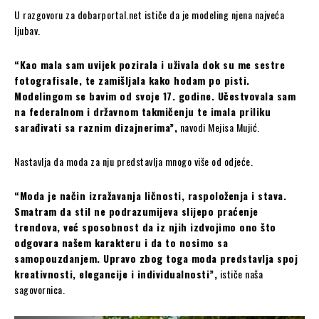
U razgovoru za dobarportal.net ističe da je modeling njena najveća
ljubav.
“Kao mala sam uvijek pozirala i uživala dok su me sestre
fotografisale, te zamišljala kako hodam po pisti.
Modelingom se bavim od svoje 17. godine. Učestvovala sam
na federalnom i državnom takmičenju te imala priliku
sarađivati sa raznim dizajnerima”,
navodi Mejisa Mujić.
Nastavlja da moda za nju predstavlja mnogo više od odjeće.
“Moda je način izražavanja ličnosti, raspoloženja i stava.
Smatram da stil ne podrazumijeva slijepo praćenje
trendova, već sposobnost da iz njih izdvojimo ono što
odgovara našem karakteru i da to nosimo sa
samopouzdanjem. Upravo zbog toga moda predstavlja spoj
kreativnosti, elegancije i individualnosti”,
ističe naša
sagovornica.