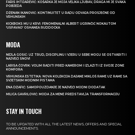
FARIS IHTIJAREVIĆ: KOŠARKA JE MOJA VELIKA LJUBAV, DRAGA MI JE SVAKA
POBJEDA
DŽENAN IKANOVIĆ: KONTINUITET U RADU ODVAJA PROSJEČNE OD
VRHUNSKIH
KICKBOKS MU U KRVI: FENOMENALNI ALBERT UGRINČIĆ NOKAUTOM
‘USPAVAO’ OSHANEA RUDDOCKA
MODA
NEJLA GOSIĆ: UZ TRUD, DISCIPLINU I VJERU U SEBE MOGU SE OSTVARITI I
NAJVEĆI SNOVI
LARISA ČOVRK: VOLIM RADITI PRED KAMEROM I IZLAZITI IZ SVOJE ZONE
KOMFORA
VRHUNSKA ESTETIKA: NOVA KOLEKCIJA DAJANE MIKLOŠ RAME UZ RAME SA
SVJETSKIM MODNIM PISTAMA
ENA DŽAFIĆ: SAMOPOUZDANJE JE NAJVEĆI MODNI DODATAK
MILICA GAVRILOVIĆ: MODA ZA MENE PREDSTAVLJA TRANSFORMACIJU
STAY IN TOUCH
TO BE UPDATED WITH ALL THE LATEST NEWS, OFFERS AND SPECIAL
ANNOUNCEMENTS.