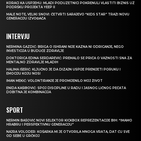
KORACI KA USPJEHU: MLADI PODUZETNICI POKRENULI VLASTITI BIZNIS UZ
PODRŠKU PROJEKTA YEEP II
MALE NOTE, VELIKI SNOVI: ČETVRTI SARAJEVO “KIDS STAR” TRAŽI NOVU
GENERACIJU IZVOĐAČA
INTERVJU
NERMINA GAZDIĆ: BRIGA O ISHRANI NIJE KAZNA NI ODRICANJE, NEGO
INVESTICIJA U BUDUĆE ZDRAVLJE
DOKTORICA EDINA SERDAREVIĆ: PREMALO SE PRIČA O VAŽNOSTI SNA ZA
MENTALNO ZDRAVLJE MLADIH
HALIMA IŠERIĆ: KLJUČNO JE DA DIZAJN USPIJE PRENIJETI PORUKU I
EMOCIJU KOJU NOSI
IMAN MEKIĆ: VOLONTIRANJE JE PROMIJENILO MOJ ŽIVOT
ENIDA KAŠIBOVIĆ: SPOJ DISCIPLINE U RADU I JASNOG LIČNOG PEČATA
DOBITNA JE KOMBINACIJA
SPORT
NERMIN BAŠOVIĆ NOVI SELEKTOR KICKBOX REPREZENTACIJE BIH: “IMAMO
HRABRU I PERSPEKTIVNU GENERACIJU”
NAJRA VOLODER: KOŠARKA MI JE OTVORILA MNOGA VRATA, DAT ĆU SVE
OD SEBE U GRČKOJ