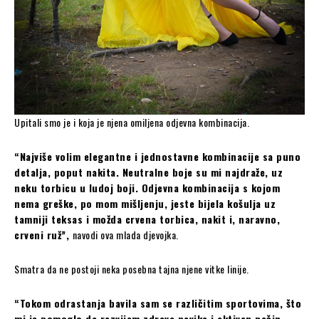
Upitali smo je i koja je njena omiljena odjevna kombinacija.
“Najviše volim elegantne i jednostavne kombinacije sa puno
detalja, poput nakita. Neutralne boje su mi najdraže, uz
neku torbicu u ludoj boji. Odjevna kombinacija s kojom
nema greške, po mom mišljenju, jeste bijela košulja uz
tamniji teksas i možda crvena torbica, nakit i, naravno,
crveni ruž”,
navodi ova mlada djevojka.
Smatra da ne postoji neka posebna tajna njene vitke linije.
“Tokom odrastanja bavila sam se različitim sportovima, što
mi je pomoglo da razvijem zdrave navike i aktivan način