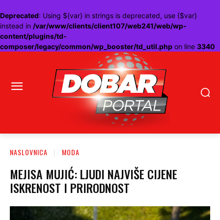
Deprecated
: Using ${var} in strings is deprecated, use {$var}
instead in
/var/www/clients/client107/web241/web/wp-
content/plugins/td-
composer/legacy/common/wp_booster/td_util.php
on line
3340
NASLOVNICA
MODA
MEJISA MUJIĆ: LJUDI NAJVIŠE CIJENE
ISKRENOST I PRIRODNOST