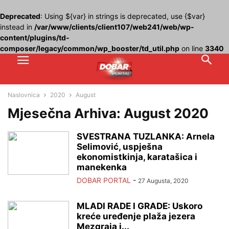
Deprecated
: Using ${var} in strings is deprecated, use {$var}
instead in
/var/www/clients/client107/web241/web/wp-
content/plugins/td-
composer/legacy/common/wp_booster/td_util.php
on line
3340
Naslovnica
2020
August
Mjesečna Arhiva: August 2020
SVESTRANA TUZLANKA: Arnela
Selimović, uspješna
ekonomistkinja, karatašica i
manekenka
DOBAR PORTAL
-
27 Augusta, 2020
MLADI RADE I GRADE: Uskoro
kreće uređenje plaža jezera
Mezgraja i...