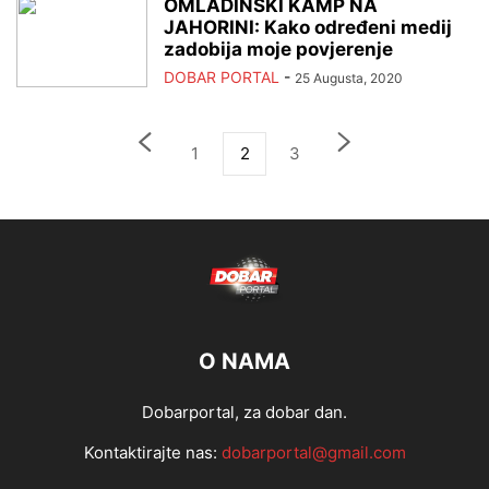
OMLADINSKI KAMP NA
JAHORINI: Kako određeni medij
zadobija moje povjerenje
DOBAR PORTAL
-
25 Augusta, 2020
1
2
3
O NAMA
Dobarportal, za dobar dan.
Kontaktirajte nas:
dobarportal@gmail.com