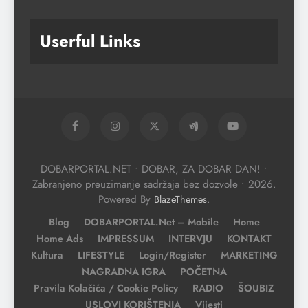
Userful Links
DOBARPORTAL.NET • DOBAR, ZA DOBAR DAN! •
Zabranjeno preuzimanje sadržaja bez dozvole • 2026.
Powered By
.
BlazeThemes
Blog
DOBARPORTAL.net – Mobile
Home
Home Ads
IMPRESSUM
INTERVJU
KONTAKT
Kultura
LIFESTYLE
Login/Register
MARKETING
NAGRADNA IGRA
POČETNA
Pravila Kolačića / Cookie Policy
RADIO
ŠOUBIZ
USLOVI KORIŠTENJA
Vijesti