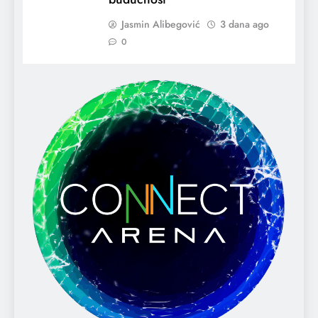
Jasmin Alibegović
3 dana ago
0