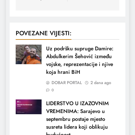
POVEZANE VIJESTI:
Uz podršku supruge Damire:
Abdulkerim Šehović između
vojske, reprezentacije i njive
koja hrani BiH
DOBAR PORTAL
2 dana ago
0
LIDERSTVO U IZAZOVNIM
VREMENIMA: Sarajevo u
septembru postaje mjesto
susreta lidera koji oblikuju
budućnost