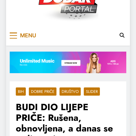
DOBARPORTAL
DOBAR, ZA DOBAR DAN
MENU
BIH
DOBRE PRIČE
DRUŠTVO
SLIDER
BUDI DIO LIJEPE
PRIČE: Rušena,
obnovljena, a danas se