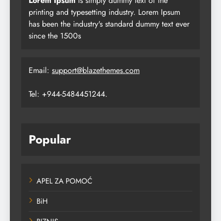
Lorem Ipsum
is simply dummy text of the
printing and typesetting industry. Lorem Ipsum
has been the industry's standard dummy text ever
since the 1500s
Email:
support@blazethemes.com
Tel: +944-5484451244.
Popular
APEL ZA POMOĆ
BiH