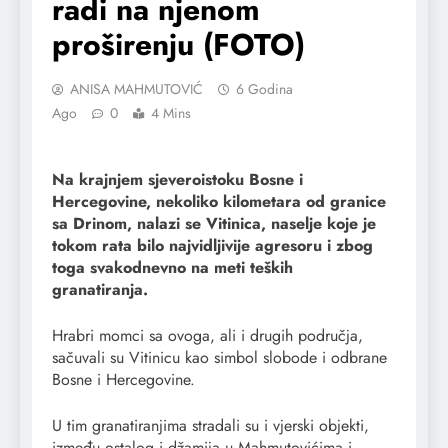
radi na njenom
proširenju (FOTO)
ANISA MAHMUTOVIĆ
6 Godina
Ago
0
4 Mins
Na krajnjem sjeveroistoku Bosne i
Hercegovine, nekoliko kilometara od granice
sa Drinom, nalazi se Vitinica, naselje koje je
tokom rata bilo najvidljivije agresoru i zbog
toga svakodnevno na meti teških
granatiranja.
Hrabri momci sa ovoga, ali i drugih područja,
sačuvali su Vitinicu kao simbol slobode i odbrane
Bosne i Hercegovine.
U tim granatiranjima stradali su i vjerski objekti,
između ostalog i džamija u Mahmutovićima i