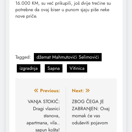
16.000 KM, su već prikupili, još dvije trećine su
potrebne da ovaj biser u punom sjaju piše neke
nove priče.
Tagged:
džemat Mahmutovići Selimovići
izgradnja
Sapna
Vitinica
Navigacija
Previous:
Next:
članaka
VANJA STOKIĆ:
ZBOG ČEGA JE
Dragi vlasnici
ZABRANJEN: Ovaj
stanova,
momak će vas
apartmana, vila..
oduševiti pojavom
sapun košta!