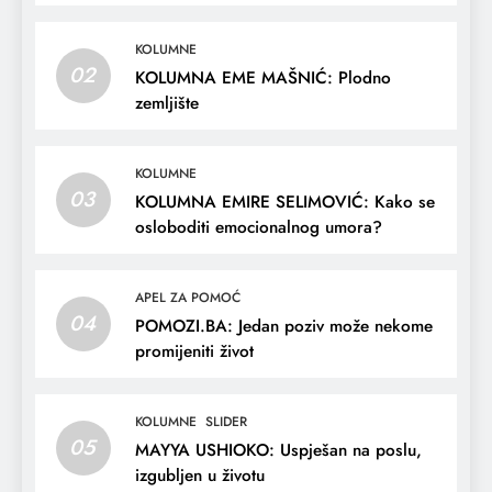
KOLUMNE
02
KOLUMNA EME MAŠNIĆ: Plodno
zemljište
KOLUMNE
03
KOLUMNA EMIRE SELIMOVIĆ: Kako se
osloboditi emocionalnog umora?
APEL ZA POMOĆ
04
POMOZI.BA: Jedan poziv može nekome
promijeniti život
KOLUMNE
SLIDER
05
MAYYA USHIOKO: Uspješan na poslu,
izgubljen u životu