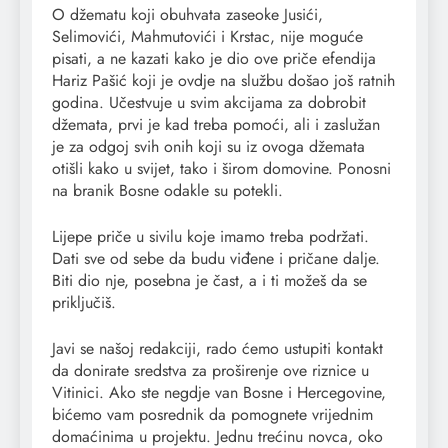
O džematu koji obuhvata zaseoke Jusići,
Selimovići, Mahmutovići i Krstac, nije moguće
pisati, a ne kazati kako je dio ove priče efendija
Hariz Pašić koji je ovdje na službu došao još ratnih
godina. Učestvuje u svim akcijama za dobrobit
džemata, prvi je kad treba pomoći, ali i zaslužan
je za odgoj svih onih koji su iz ovoga džemata
otišli kako u svijet, tako i širom domovine. Ponosni
na branik Bosne odakle su potekli.
Lijepe priče u sivilu koje imamo treba podržati.
Dati sve od sebe da budu viđene i pričane dalje.
Biti dio nje, posebna je čast, a i ti možeš da se
priključiš.
Javi se našoj redakciji, rado ćemo ustupiti kontakt
da donirate sredstva za proširenje ove riznice u
Vitinici. Ako ste negdje van Bosne i Hercegovine,
bićemo vam posrednik da pomognete vrijednim
domaćinima u projektu. Jednu trećinu novca, oko