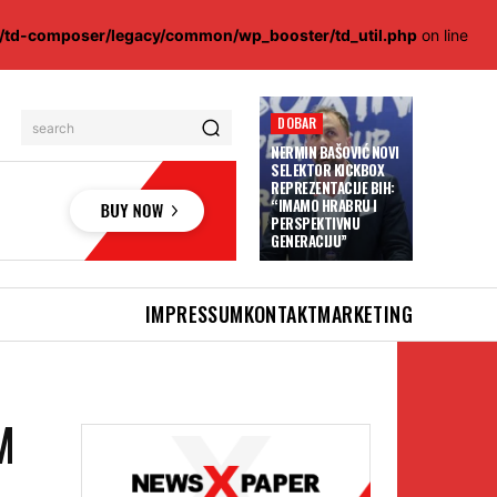
s/td-composer/legacy/common/wp_booster/td_util.php
on line
DOBAR
search
NERMIN BAŠOVIĆ NOVI
SELEKTOR KICKBOX
REPREZENTACIJE BIH:
“IMAMO HRABRU I
PERSPEKTIVNU
GENERACIJU”
IMPRESSUM
KONTAKT
MARKETING
M