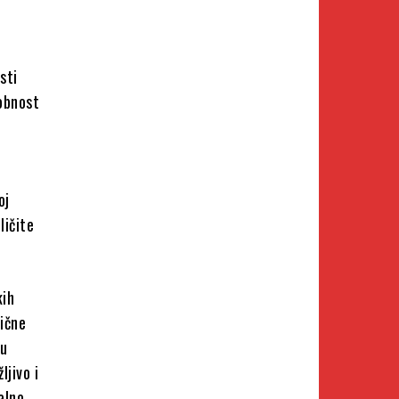
sti
obnost
oj
ličite
kih
tične
du
ljivo i
alno