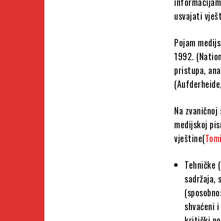
informacijam
usvajati vješ
Pojam medijs
1992. (Natio
pristupa, an
(Aufderheide
Na zvaničnoj
medijskoj pis
vještine(
Tomi
Tehničke (
sadržaja, 
(sposobno
shvaćeni i
kritički 