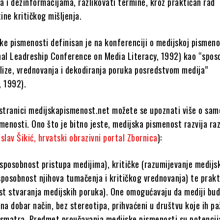
a i dezinformacijama, razlikovati termine, kroz praktičan rad
tine kritičkog mišljenja.
ke pismenosti definisan je na konferenciji o medijskoj pismeno
nal Leadreship Conference on Media Literacy, 1992) kao “spos
alize, vrednovanja i dekodiranja poruka posredstvom medija”
, 1992).
 stranici medijskapismenost.net možete se upoznati više o sam
menosti. Ono što je bitno jeste, medijska pismenost razvija raz
slav Šikić, hrvatski obrazivni portal Zbornica
):
sposobnost pristupa medijima), kritičke (razumijevanje medijs
sposobnost njihova tumačenja i kritičkog vrednovanja) te prak
st stvaranja medijskih poruka). One omogućavaju da mediji bu
 na dobar način, bez stereotipa, prihvaćeni u društvu koje ih paž
posmatra. Predmet proučavanja medijske pismenosti su potencij