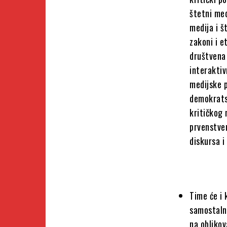
štetni med
medija i š
zakoni i e
društvena 
interaktiv
medijske p
demokrats
kritičkog
prvenstven
diskursa i
Time će i 
samostaln
na oblikov