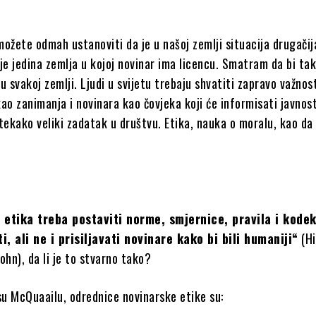
ožete odmah ustanoviti da je u našoj zemlji situacija drugačij
a je jedina zemlja u kojoj novinar ima licencu. Smatram da bi ta
i u svakoj zemlji. Ljudi u svijetu trebaju shvatiti zapravo važnos
ao zanimanja i novinara kao čovjeka koji će informisati javnost
tekako veliki zadatak u društvu. Etika, nauka o moralu, kao da
 etika treba postaviti norme, smjernice, pravila i kode
ti, ali ne i prisiljavati novinare kako bi bili humaniji“
(Hi
ohn), da li je to stvarno tako?
u McQuaailu, odrednice novinarske etike su: