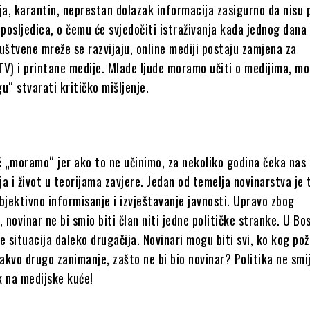
ja, karantin, neprestan dolazak informacija zasigurno da nisu p
 posljedica, o čemu će svjedočiti istraživanja kada jednog dana
uštvene mreže se razvijaju, online mediji postaju zamjena za
TV) i printane medije. Mlade ljude moramo učiti o medijima, m
u“ stvarati kritičko mišljenje.
č „moramo“ jer ako to ne učinimo, za nekoliko godina čeka nas 
a i život u teorijama zavjere. Jedan od temelja novinarstva je 
bjektivno informisanje i izvještavanje javnosti. Upravo zbog
, novinar ne bi smio biti član niti jedne političke stranke. U Bos
e situacija daleko drugačija. Novinari mogu biti svi, ko kog pože
kvo drugo zanimanje, zašto ne bi bio novinar? Politika ne smi
ak na medijske kuće!