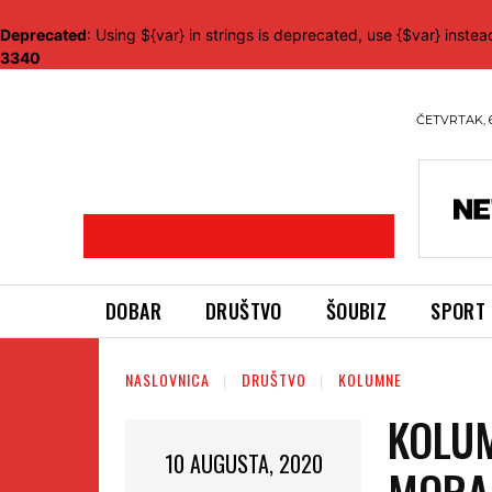
Deprecated
: Using ${var} in strings is deprecated, use {$var} instea
3340
ČETVRTAK, 
DOBAR
DRUŠTVO
ŠOUBIZ
SPORT
NASLOVNICA
DRUŠTVO
KOLUMNE
KOLUM
10 AUGUSTA, 2020
MORAJ