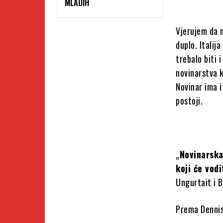
MLADIH
Vjerujem da m
duplo. Italij
trebalo biti 
novinarstva k
Novinar ima i
postoji.
„
Novinarska
koji će vodi
Ungurtait i B
Prema Dennis