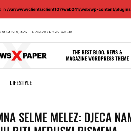
d in
/var/www/clients/client107/web241/web/wp-content/plugin
6 AUGUSTA, 2026
PRIJAVA / REGISTRACIJA
LIFESTYLE
NA SELME MELEZ: DJECA NA
U BITI MEDIJSKI PISMENA