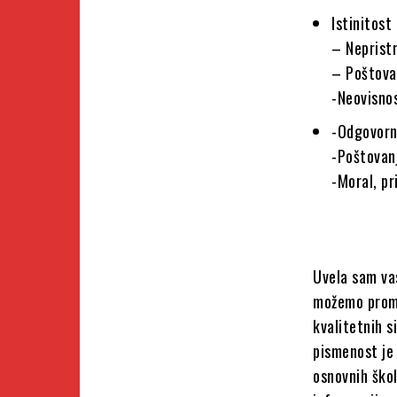
Istinitost
– Nepristr
– Poštovan
-Neovisno
-Odgovorn
-Poštovan
-Moral, pr
Uvela sam vas
možemo promj
kvalitetnih s
pismenost je 
osnovnih škol