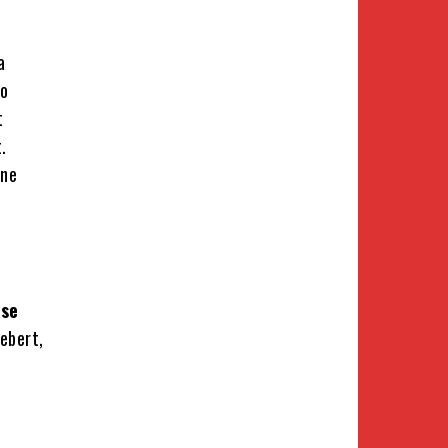
a
ko
t
.
 ne
kse
ebert,