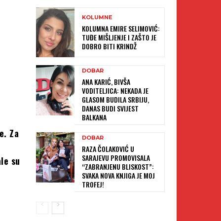
KOLUMNE
KOLUMNA EMIRE SELIMOVIĆ:
TUĐE MIŠLJENJE I ZAŠTO JE
DOBRO BITI KRINDŽ
DOBAR
ANA KARIĆ, BIVŠA
VODITELJICA: NEKADA JE
GLASOM BUDILA SRBIJU,
DANAS BUDI SVIJEST
BALKANA
e. Za
DOBAR
o
RAZA ČOLAKOVIĆ U
SARAJEVU PROMOVISALA
ale su
“ZABRANJENU BLISKOST”:
SVAKA NOVA KNJIGA JE MOJ
TROFEJ!