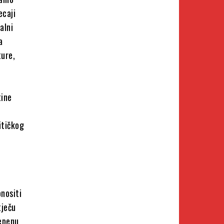
ecaji
alni
a
ture,
tine
itičkog
onositi
tječu
tepenu