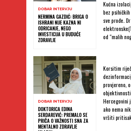
Kućna izolaci
DOBAR INTERVJU
bez psihičkih
NERMINA GAZDIĆ: BRIGA O
sve prođe. Dr
ISHRANI NIJE KAZNA NI
ODRICANJE, NEGO
elektronske(
INVESTICIJA U BUDUĆE
od “malih nog
ZDRAVLJE
Korsitim rije
dezinformacij
provjereno, o
objektivnosti
Hercegovini j
DOBAR INTERVJU
DOKTORICA EDINA
ako nema nika
SERDAREVIĆ: PREMALO SE
vršiti pritis
PRIČA O VAŽNOSTI SNA ZA
MENTALNO ZDRAVLJE