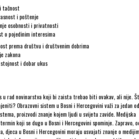
 i tačnost
asnost i poštenje
je osobnosti i privatnosti
st o pojedinim interesima
ost prema društvu i društvenim dobrima
je zakona
istojnost i dobar ukus
 u rad novinarstva koji bi zaista trebao biti ovakav, ali nije. Š
eniti? Obrazovni sistem u Bosni i Hercegovini važi za jedan o
istema, proizvodi znanje kojem ljudi u svijetu zavide. Medijska
termin koji se dugo u Bosni i Hercegovini spominje. Zapravo, o
a, djeca u Bosni i Hercegovini moraju usvajati znanje o mediji