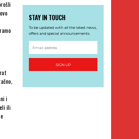
rošli
 ovo
STAY IN TOUCH
To be updated with all the latest news,
oramo
offers and special announcements.
SIGN UP
rat
tačno,
ni i
li ili
je