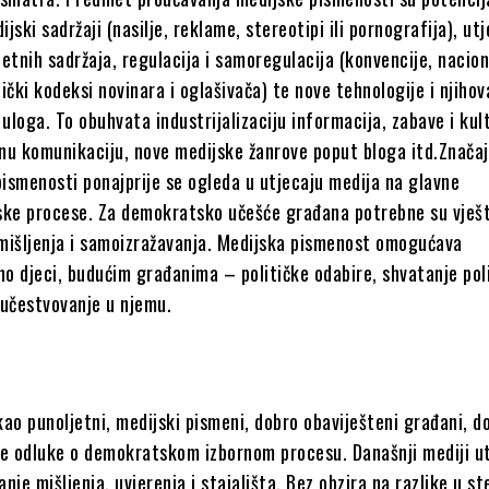
ijski sadržaji (nasilje, reklame, stereotipi ili pornografija), utj
tetnih sadržaja, regulacija i samoregulacija (konvencije, nacion
tički kodeksi novinara i oglašivača) te nove tehnologije i njihov
uloga. To obuhvata industrijalizaciju informacija, zabave i kul
nu komunikaciju, nove medijske žanrove poput bloga itd.Značaj
ismenosti ponajprije se ogleda u utjecaju medija na glavne
ke procese. Za demokratsko učešće građana potrebne su vješ
 mišljenja i samoizražavanja. Medijska pismenost omogućava
o djeci, budućim građanima – političke odabire, shvatanje pol
 učestvovanje u njemu.
kao punoljetni, medijski pismeni, dobro obaviješteni građani, d
e odluke o demokratskom izbornom procesu. Današnji mediji u
anje mišljenja, uvjerenja i stajališta. Bez obzira na razlike u s