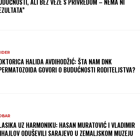
UDUĆNOSTI, ALI BEZ VEZE S PRIVREDOM – NEMA NI
EZULTATA”
LIDER
OKTORICA HALIDA AVDIHODŽIĆ: ŠTA NAM DNK
PERMATOZOIDA GOVORI O BUDUĆNOSTI RODITELJSTVA?
OBAR
LASIKA UZ HARMONIKU: HASAN MURATOVIĆ I VLADIMIR
IHAJLOV ODUŠEVILI SARAJEVO U ZEMALJSKOM MUZEJU