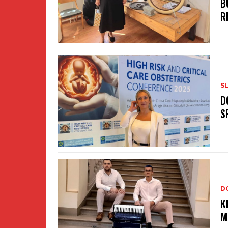
B
R
S
D
S
D
K
M