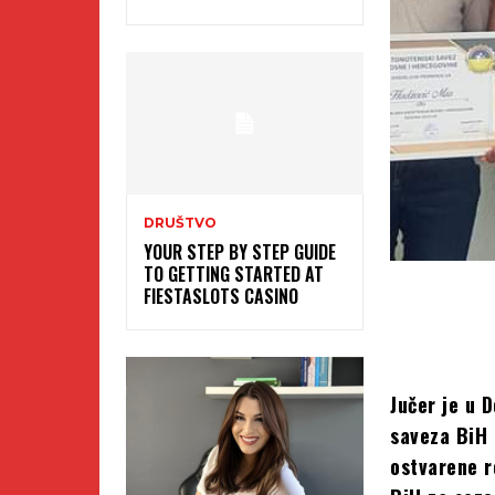
DRUŠTVO
YOUR STEP BY STEP GUIDE
TO GETTING STARTED AT
FIESTASLOTS CASINO
Jučer je u 
saveza BiH 
ostvarene re