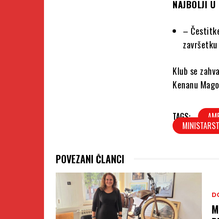
NAJBOLJI U
– Čestitk
završetku
Klub se zahva
Kenanu Magod
TAGS:
AME
MINISTARST
POVEZANI ČLANCI
D
M