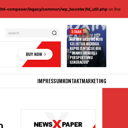
s/td-composer/legacy/common/wp_booster/td_util.php
on line
DOBAR
search
NERMIN BAŠOVIĆ NOVI
SELEKTOR KICKBOX
REPREZENTACIJE BIH:
“IMAMO HRABRU I
PERSPEKTIVNU
GENERACIJU”
IMPRESSUM
KONTAKT
MARKETING
O