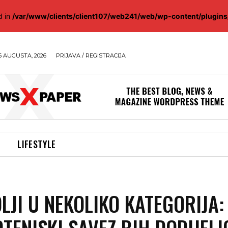
d in
/var/www/clients/client107/web241/web/wp-content/plugin
6 AUGUSTA, 2026
PRIJAVA / REGISTRACIJA
LIFESTYLE
LJI U NEKOLIKO KATEGORIJA:
TENISKI SAVEZ BIH DODIJELI