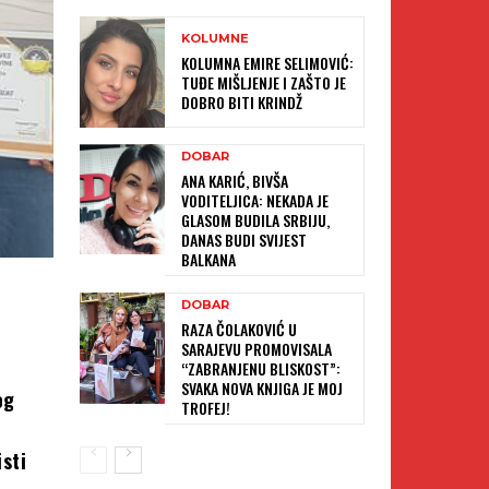
KOLUMNE
KOLUMNA EMIRE SELIMOVIĆ:
TUĐE MIŠLJENJE I ZAŠTO JE
DOBRO BITI KRINDŽ
DOBAR
ANA KARIĆ, BIVŠA
VODITELJICA: NEKADA JE
GLASOM BUDILA SRBIJU,
DANAS BUDI SVIJEST
BALKANA
DOBAR
RAZA ČOLAKOVIĆ U
SARAJEVU PROMOVISALA
“ZABRANJENU BLISKOST”:
SVAKA NOVA KNJIGA JE MOJ
og
TROFEJ!
isti