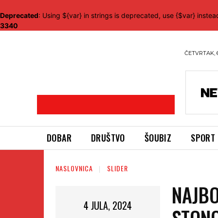
Deprecated
: Using ${var} in strings is deprecated, use {$var} instea
3340
ČETVRTAK, 
DOBAR
DRUŠTVO
ŠOUBIZ
SPORT
NASLOVNICA
SLIDER
NAJBO
4 JULA, 2024
STONO