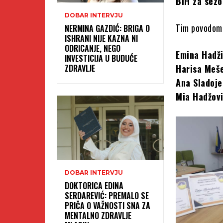
BiH za sez
DOBAR INTERVJU
Tim povodom 
NERMINA GAZDIĆ: BRIGA O
ISHRANI NIJE KAZNA NI
ODRICANJE, NEGO
Emina Hadž
INVESTICIJA U BUDUĆE
ZDRAVLJE
Harisa Meš
Ana Sladoje
Mia Hadžov
DOBAR INTERVJU
DOKTORICA EDINA
SERDAREVIĆ: PREMALO SE
PRIČA O VAŽNOSTI SNA ZA
MENTALNO ZDRAVLJE