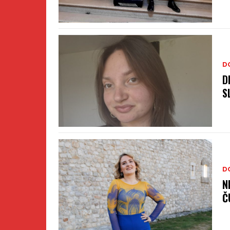
D
D
S
D
N
Č