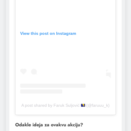
View this post on Instagram
A post shared by Faruk Suljović
(@faruuu_k)
Odakle ideja za ovakvu akciju?