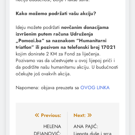
Kako možemo podržati vašu akciju?
Ideju možete podržati
novčanim donacijama
izvršenim putem računa Udruženja
„Pomozi.ba“ sa naznakom “Humanitarni
triatlon” ili pozivom na telefonski broj 17021
kojim donirate 2 KM za Fond za liječenja.
Pozivamo vas da učestvujete u ovoj lijepoj priči i
da podržite našu humanitarnu akciju. U budućnosti
očekujte još ovakvih akcija.
Napomena: objava preuzeta sa
OVOG LINKA
Navigacija
Previous:
Next:
članaka
HELENA
ANA PAJIĆ:
DEJANOVIĆ:
Ljepota duše i srca