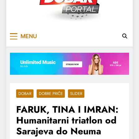
DOBARPORTAL
DOBAR, ZA DOBAR DAN
MENU
DOBAR
DOBRE PRIČE
SLIDER
FARUK, TINA I IMRAN:
Humanitarni triatlon od
Sarajeva do Neuma