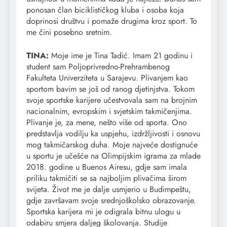
ponosan član biciklističkog kluba i osoba koja
doprinosi društvu i pomaže drugima kroz sport. To
me čini posebno sretnim.
TINA:
Moje ime je Tina Tadić. Imam 21 godinu i
student sam Poljoprivredno-Prehrambenog
Fakulteta Univerziteta u Sarajevu. Plivanjem kao
sportom bavim se još od ranog djetinjstva. Tokom
svoje sportske karijere učestvovala sam na brojnim
nacionalnim, evropskim i svjetskim takmičenjima.
Plivanje je, za mene, nešto više od sporta. Ono
predstavlja vodilju ka uspjehu, izdržljivosti i osnovu
mog takmičarskog duha. Moje najveće dostignuće
u sportu je učešće na Olimpijskim igrama za mlade
2018. godine u Buenos Airesu, gdje sam imala
priliku takmičiti se sa najboljim plivačima širom
svijeta. Život me je dalje usmjerio u Budimpeštu,
gdje završavam svoje srednjoškolsko obrazovanje.
Sportska karijera mi je odigrala bitnu ulogu u
odabiru smjera daljeg školovanja. Studije