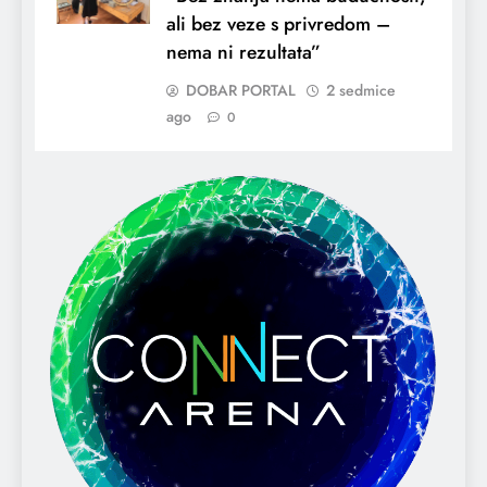
ali bez veze s privredom –
nema ni rezultata”
DOBAR PORTAL
2 sedmice
ago
0