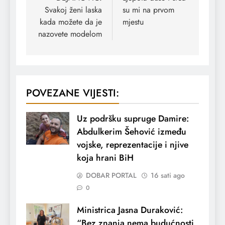
Svakoj ženi laska
su mi na prvom
kada možete da je
mjestu
nazovete modelom
POVEZANE VIJESTI:
Uz podršku supruge Damire:
Abdulkerim Šehović između
vojske, reprezentacije i njive
koja hrani BiH
DOBAR PORTAL
16 sati ago
0
Ministrica Jasna Duraković:
“Bez znanja nema budućnosti,