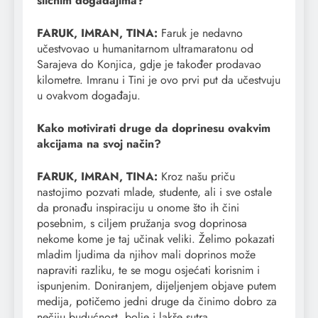
sličnim događajima?
FARUK, IMRAN, TINA:
Faruk je nedavno
učestvovao u humanitarnom ultramaratonu od
Sarajeva do Konjica, gdje je također prodavao
kilometre. Imranu i Tini je ovo prvi put da učestvuju
u ovakvom događaju.
Kako motivirati druge da doprinesu ovakvim
akcijama na svoj način?
FARUK, IMRAN, TINA:
Kroz našu priču
nastojimo pozvati mlade, studente, ali i sve ostale
da pronađu inspiraciju u onome što ih čini
posebnim, s ciljem pružanja svog doprinosa
nekome kome je taj učinak veliki. Želimo pokazati
mladim ljudima da njihov mali doprinos može
napraviti razliku, te se mogu osjećati korisnim i
ispunjenim. Doniranjem, dijeljenjem objave putem
medija, potičemo jedni druge da činimo dobro za
nečiju budućnost, bolje i lakše sutra.