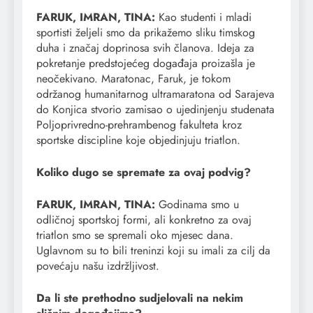
FARUK, IMRAN, TINA:
Kao studenti i mladi
sportisti željeli smo da prikažemo sliku timskog
duha i značaj doprinosa svih članova. Ideja za
pokretanje predstojećeg događaja proizašla je
neočekivano. Maratonac, Faruk, je tokom
održanog humanitarnog ultramaratona od Sarajeva
do Konjica stvorio zamisao o ujedinjenju studenata
Poljoprivredno-prehrambenog fakulteta kroz
sportske discipline koje objedinjuju triatlon.
Koliko dugo se spremate za ovaj podvig?
FARUK, IMRAN, TINA:
Godinama smo u
odličnoj sportskoj formi, ali konkretno za ovaj
triatlon smo se spremali oko mjesec dana.
Uglavnom su to bili treninzi koji su imali za cilj da
povećaju našu izdržljivost.
Da li ste prethodno sudjelovali na nekim