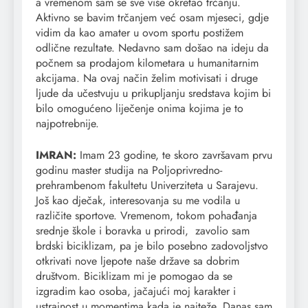
a vremenom sam se sve više okretao trčanju.
Aktivno se bavim trčanjem već osam mjeseci, gdje
vidim da kao amater u ovom sportu postižem
odlične rezultate. Nedavno sam došao na ideju da
počnem sa prodajom kilometara u humanitarnim
akcijama. Na ovaj način želim motivisati i druge
ljude da učestvuju u prikupljanju sredstava kojim bi
bilo omogućeno liječenje onima kojima je to
najpotrebnije.
IMRAN:
Imam 23 godine, te skoro završavam prvu
godinu master studija na Poljoprivredno-
prehrambenom fakultetu Univerziteta u Sarajevu.
Još kao dječak, interesovanja su me vodila u
različite sportove. Vremenom, tokom pohađanja
srednje škole i boravka u prirodi, zavolio sam
brdski biciklizam, pa je bilo posebno zadovoljstvo
otkrivati nove ljepote naše države sa dobrim
društvom. Biciklizam mi je pomogao da se
izgradim kao osoba, jačajući moj karakter i
ustrajnost u momentima kada je najteže. Danas sam