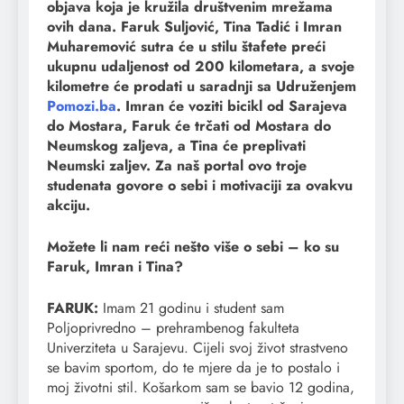
objava koja je kružila društvenim mrežama
ovih dana. Faruk Suljović, Tina Tadić i Imran
Muharemović sutra će u stilu štafete preći
ukupnu udaljenost od 200 kilometara, a svoje
kilometre će prodati u saradnji sa Udruženjem
Pomozi.ba
. Imran će voziti bicikl od Sarajeva
do Mostara, Faruk će trčati od Mostara do
Neumskog zaljeva, a Tina će preplivati
Neumski zaljev. Za naš portal ovo troje
studenata govore o sebi i motivaciji za ovakvu
akciju.
Možete li nam reći nešto više o sebi – ko su
Faruk, Imran i Tina?
FARUK:
Imam 21 godinu i student sam
Poljoprivredno – prehrambenog fakulteta
Univerziteta u Sarajevu. Cijeli svoj život strastveno
se bavim sportom, do te mjere da je to postalo i
moj životni stil. Košarkom sam se bavio 12 godina,