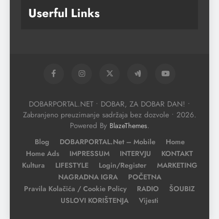
Userful Links
DOBARPORTAL.NET • DOBAR, ZA DOBAR DAN! •
Zabranjeno preuzimanje sadržaja bez dozvole • 2026.
Powered By
.
BlazeThemes
Blog
DOBARPORTAL.net – Mobile
Home
Home Ads
IMPRESSUM
INTERVJU
KONTAKT
Kultura
LIFESTYLE
Login/Register
MARKETING
NAGRADNA IGRA
POČETNA
Pravila Kolačića / Cookie Policy
RADIO
ŠOUBIZ
USLOVI KORIŠTENJA
Vijesti