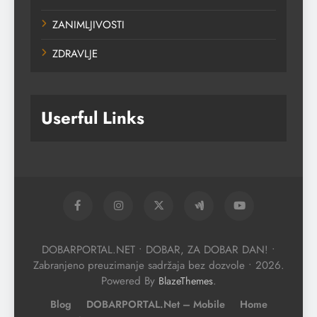
ZANIMLJIVOSTI
ZDRAVLJE
Userful Links
DOBARPORTAL.NET • DOBAR, ZA DOBAR DAN! •
Zabranjeno preuzimanje sadržaja bez dozvole • 2026.
Powered By
.
BlazeThemes
Blog
DOBARPORTAL.net – Mobile
Home