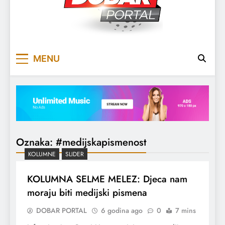
DOBARPORTAL
DOBAR, ZA DOBAR DAN
MENU
Oznaka:
#medijskapismenost
KOLUMNE
SLIDER
KOLUMNA SELME MELEZ: Djeca nam
moraju biti medijski pismena
DOBAR PORTAL
6 godina ago
0
7 mins