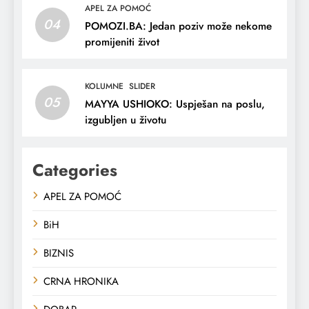
APEL ZA POMOĆ
04
POMOZI.BA: Jedan poziv može nekome
promijeniti život
KOLUMNE
SLIDER
05
MAYYA USHIOKO: Uspješan na poslu,
izgubljen u životu
Categories
APEL ZA POMOĆ
BiH
BIZNIS
CRNA HRONIKA