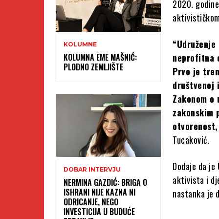
2020. godine
aktivističko
“Udruženje 
KOLUMNE
KOLUMNA EME MAŠNIĆ:
neprofitna 
PLODNO ZEMLJIŠTE
Prvo je tre
društvenoj 
Zakonom o u
zakonskim p
otvorenost,
Tucaković.
Dodaje da je
DOBAR INTERVJU
aktivista i d
NERMINA GAZDIĆ: BRIGA O
ISHRANI NIJE KAZNA NI
nastanka je d
ODRICANJE, NEGO
INVESTICIJA U BUDUĆE