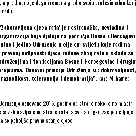
, a prethodno je dugo vremena gradio svoju profesionalnu kari
m radu.
‘Zaboravljena djeca rata’ je nestranačka, nevladina i
organizacija koja djeluje na području Bosne i Hercegovi
nutno i jedino Udruženje u cijelom svijetu koje radi na
i pravnoj vidljivosti djece rođene zbog rata u skladu sa
druženjima i fondacijama Bosne i Hercegovine i drugi
ropisima. Osnovni principi Udruženja su: dobrovoljnost
 raznolikost, tolerancija i demokratija”,
kaže Muhamed
 Udruženje osnovano 2015. godine od strane nekolicine mladih
jece zaboravljene od strane rata, a svrha organizacije i cilj nje
a se poboljša pravno stanje djece.