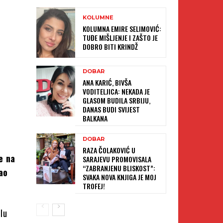
KOLUMNE
KOLUMNA EMIRE SELIMOVIĆ:
TUĐE MIŠLJENJE I ZAŠTO JE
DOBRO BITI KRINDŽ
DOBAR
ANA KARIĆ, BIVŠA
VODITELJICA: NEKADA JE
GLASOM BUDILA SRBIJU,
DANAS BUDI SVIJEST
BALKANA
DOBAR
RAZA ČOLAKOVIĆ U
e na
SARAJEVU PROMOVISALA
“ZABRANJENU BLISKOST”:
ao
SVAKA NOVA KNJIGA JE MOJ
TROFEJ!
ulu