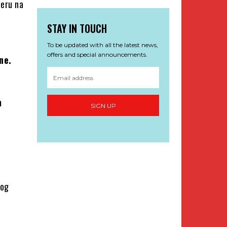
jeru na
STAY IN TOUCH
To be updated with all the latest news,
offers and special announcements.
ne.
m
SIGN UP
,
nog