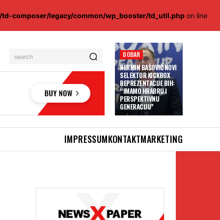
s/td-composer/legacy/common/wp_booster/td_util.php
on line
DOBAR
search
NERMIN BAŠOVIĆ NOVI
SELEKTOR KICKBOX
REPREZENTACIJE BIH:
“IMAMO HRABRU I
PERSPEKTIVNU
GENERACIJU”
IMPRESSUM
KONTAKT
MARKETING