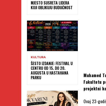
MJESTO SUSRETA LIDERA
KOJI OBLIKUJU BUDUĆNOST
KULTURA
ŠESTO IZDANJE: FESTIVAL U
CENTRU OD 15. DO 20.
AUGUSTA U HASTAHANA
Muhamed Tuc
PARKU
Fakultetu p
projektni k
Ovaj 23-godiš