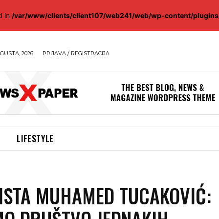
d in
/var/www/clients/client107/web241/web/wp-content/plugin
GUSTA, 2026
PRIJAVA / REGISTRACIJA
LIFESTYLE
ISTA MUHAMED TUCAKOVIĆ:
MO DRUŠTVO JEDNAKIH