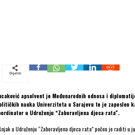
Dijeliti
aković apsolvent je Međunarodnih odnosa i diplomatij
olitičkih nauka Univerziteta u Sarajevu te je zaposlen k
oordinator u Udruženju “Zaboravljena d
jeca rata”.
njak u Udruženju “Zaboravljena djeca rata” počeo je raditi u j