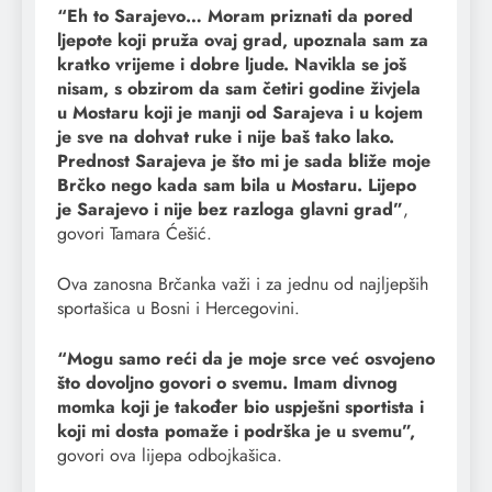
“Eh to Sarajevo… Moram priznati da pored
ljepote koji pruža ovaj grad, upoznala sam za
kratko vrijeme i dobre ljude. Navikla se još
nisam, s obzirom da sam četiri godine živjela
u Mostaru koji je manji od Sarajeva i u kojem
je sve na dohvat ruke i nije baš tako lako.
Prednost Sarajeva je što mi je sada bliže moje
Brčko nego kada sam bila u Mostaru. Lijepo
je Sarajevo i nije bez razloga glavni grad”
,
govori Tamara Ćešić.
Ova zanosna Brčanka važi i za jednu od najljepših
sportašica u Bosni i Hercegovini.
“Mogu samo reći da je moje srce već osvojeno
što dovoljno govori o svemu. Imam divnog
momka koji je također bio uspješni sportista i
koji mi dosta pomaže i podrška je u svemu”,
govori ova lijepa odbojkašica.