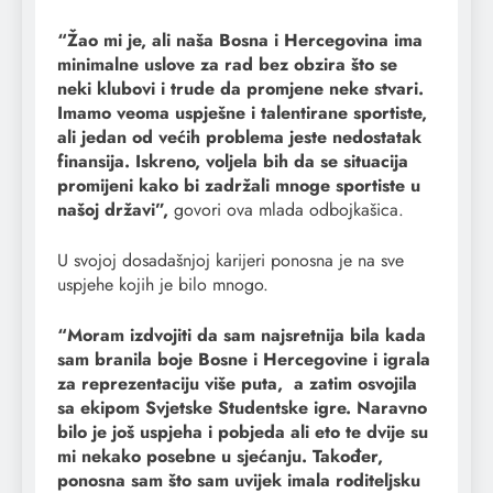
“Žao mi je, ali naša Bosna i Hercegovina ima
minimalne uslove za rad bez obzira što se
neki klubovi i trude da promjene neke stvari.
Imamo veoma uspješne i talentirane sportiste,
ali jedan od većih problema jeste nedostatak
finansija. Iskreno, voljela bih da se situacija
promijeni kako bi zadržali mnoge sportiste u
našoj državi”,
govori ova mlada odbojkašica.
U svojoj dosadašnjoj karijeri ponosna je na sve
uspjehe kojih je bilo mnogo.
“Moram izdvojiti da sam najsretnija bila kada
sam branila boje Bosne i Hercegovine i igrala
za reprezentaciju više puta, a zatim osvojila
sa ekipom Svjetske Studentske igre. Naravno
bilo je još uspjeha i pobjeda ali eto te dvije su
mi nekako posebne u sjećanju. Također,
ponosna sam što sam uvijek imala roditeljsku