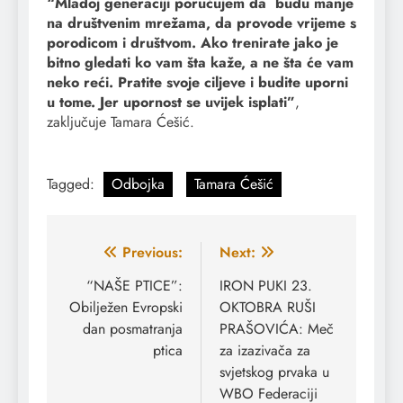
“Mlađoj generaciji poručujem da budu manje
na društvenim mrežama, da provode vrijeme s
porodicom i društvom. Ako trenirate jako je
bitno gledati ko vam šta kaže, a ne šta će vam
neko reći. Pratite svoje ciljeve i budite uporni
u tome. Jer upornost se uvijek isplati”
,
zaključuje Tamara Ćešić.
Tagged:
Odbojka
Tamara Ćešić
Navigacija
Previous:
Next:
članaka
“NAŠE PTICE”:
IRON PUKI 23.
Obilježen Evropski
OKTOBRA RUŠI
dan posmatranja
PRAŠOVIĆA: Meč
ptica
za izazivača za
svjetskog prvaka u
WBO Federaciji