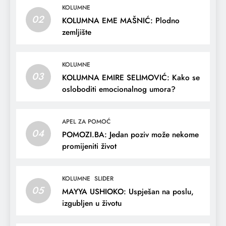
KOLUMNE
02
KOLUMNA EME MAŠNIĆ: Plodno
zemljište
KOLUMNE
03
KOLUMNA EMIRE SELIMOVIĆ: Kako se
osloboditi emocionalnog umora?
APEL ZA POMOĆ
04
POMOZI.BA: Jedan poziv može nekome
promijeniti život
KOLUMNE
SLIDER
05
MAYYA USHIOKO: Uspješan na poslu,
izgubljen u životu