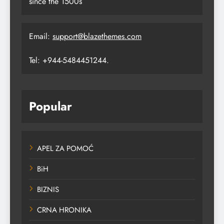
since the 1500s
Email:
support@blazethemes.com
Tel: +944-5484451244.
Popular
APEL ZA POMOĆ
BiH
BIZNIS
CRNA HRONIKA