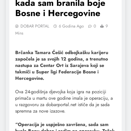
kada sam branila boje
Bosne i Hercegovine
DOBAR PORTAL
6 Godina Ago
0
9
Mins
Brčanka Tamara Ćešić odbojkašku karijeru
započela je sa svojih 12 godina, a trenutno
nastupa za Centar Ort iz Sarajeva koji se
takmiči u Super ligi Federacije Bosne i
Hercegovine.
Ova 24-godišnja djevojka koja igra na poziciji
primača u martu ove godine imala je operaciju, a
u razgovoru za dobarportal.net ističe da je sada
spremna za nove izazove.
“Operacija je uspješno završena, sada sam
hvala Bogu dobro i radim na oporavku. Težak