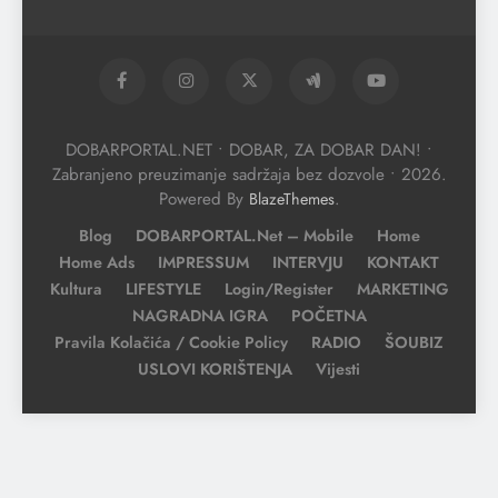
DOBARPORTAL.NET • DOBAR, ZA DOBAR DAN! •
Zabranjeno preuzimanje sadržaja bez dozvole • 2026.
Powered By
.
BlazeThemes
Blog
DOBARPORTAL.net – Mobile
Home
Home Ads
IMPRESSUM
INTERVJU
KONTAKT
Kultura
LIFESTYLE
Login/Register
MARKETING
NAGRADNA IGRA
POČETNA
Pravila Kolačića / Cookie Policy
RADIO
ŠOUBIZ
USLOVI KORIŠTENJA
Vijesti