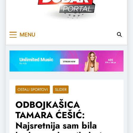
DOBARPORTAL
DOBAR, ZA DOBAR DAN
MENU
OSTALI SPORTOVI
SLIDER
ODBOJKAŠICA
TAMARA ĆEŠIĆ:
Najsretnija sam bila