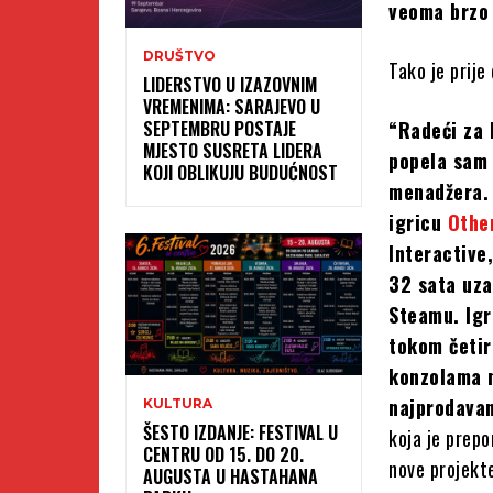
veoma brzo 
DRUŠTVO
Tako je prije
LIDERSTVO U IZAZOVNIM
VREMENIMA: SARAJEVO U
SEPTEMBRU POSTAJE
“Radeći za 
MJESTO SUSRETA LIDERA
popela sam 
KOJI OBLIKUJU BUDUĆNOST
menadžera. 
igricu
Othe
Interactive
32 sata uza
Steamu. Igr
tokom četir
konzolama n
najprodavan
KULTURA
ŠESTO IZDANJE: FESTIVAL U
koja je prepo
CENTRU OD 15. DO 20.
nove projekte
AUGUSTA U HASTAHANA