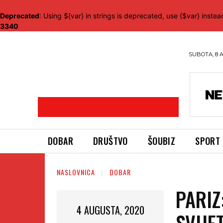
Deprecated
: Using ${var} in strings is deprecated, use {$var} instea
3340
SUBOTA, 8 
DOBAR
DRUŠTVO
ŠOUBIZ
SPORT
NASLOVNICA
DOBAR
PARIZ
4 AUGUSTA, 2020
SVIJE