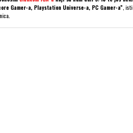
core Gamer-a, Playstation Universe-a, PC Gamer-a”
, ist
nica.