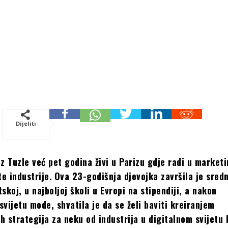
Dijeliti
iz Tuzle već pet godina živi u Parizu gdje radi u market
te industrije.
Ova 23-godišnja djevojka završila je sred
skoj, u najboljoj školi u Evropi na stipendiji, a nakon
svijetu mode, shvatila je da se želi baviti kreiranjem
h strategija za neku od industrija u digitalnom svijetu 