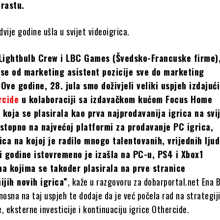
rastu.
 dvije godine ušla u svijet videoigrica.
Lightbulb Crew i LBC Games (Švedsko-Francuske firme)
se od marketing asistent pozicije sve do marketing
Ove godine, 28. jula smo doživjeli veliki uspjeh izdajuć
rcide
u kolaboraciji sa izdavačkom kućom Focus Home
, koja se plasirala kao prva najprodavanija igrica na svi
stopno na najvećoj platformi za prodavanje PC igrica,
ica na kojoj je radilo mnogo talentovanih, vrijednih ljud
i godine istovremeno je izašla na PC-u, PS4 i Xbox1
a kojima se također plasirala na prve stranice
ijih novih igrica”
, kaže u razgovoru za dobarportal.net Ena 
nosna na taj uspjeh te dodaje da je već počela rad na strategij
, eksterne investicije i kontinuaciju igrice Othercide.