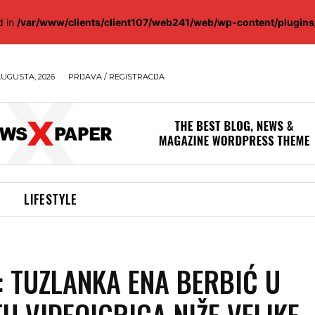
d in
/var/www/clients/client107/web241/web/wp-content/plugin
AUGUSTA, 2026
PRIJAVA / REGISTRACIJA
LIFESTYLE
: TUZLANKA ENA BERBIĆ U
TU VIDEOIGRICA NIŽE VELIKE