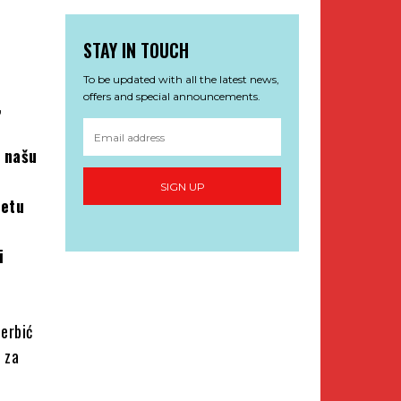
STAY IN TOUCH
To be updated with all the latest news,
offers and special announcements.
,
i našu
SIGN UP
jetu
i
Berbić
i za