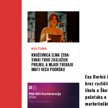
KULTURA
KNJIŽEVNICA ELMA ZEBA:
SVAKI TRUD ZASLUŽUJE
PRILIKU, A MLADI TREBAJU
IMATI VEĆU PODRŠKU
Ena Berbić 
kroz različi
školu u Škot
početaka u 
marketinški