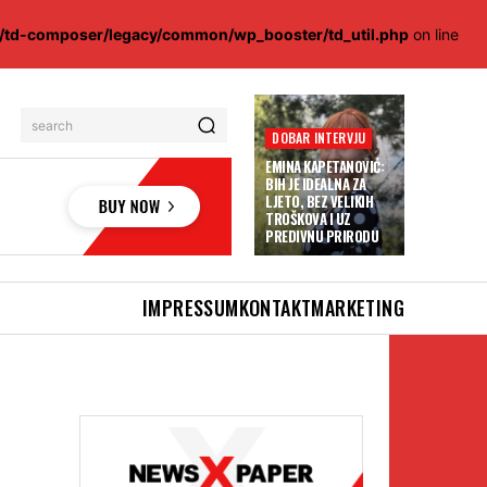
s/td-composer/legacy/common/wp_booster/td_util.php
on line
search
DOBAR INTERVJU
EMINA KAPETANOVIĆ:
BIH JE IDEALNA ZA
LJETO, BEZ VELIKIH
TROŠKOVA I UZ
PREDIVNU PRIRODU
IMPRESSUM
KONTAKT
MARKETING