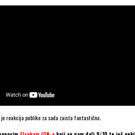
je reakcija publike za sada zaista fantastična.
 ponosim
člankom IGN-a
koji su nam dali 9/10 te još nek