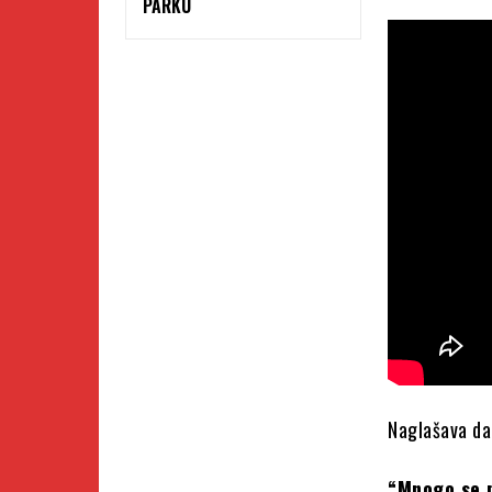
PARKU
Naglašava da 
“Mnogo se