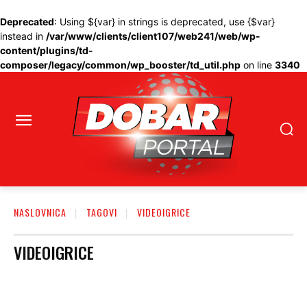
Deprecated
: Using ${var} in strings is deprecated, use {$var}
instead in
/var/www/clients/client107/web241/web/wp-
content/plugins/td-
composer/legacy/common/wp_booster/td_util.php
on line
3340
NASLOVNICA
TAGOVI
VIDEOIGRICE
VIDEOIGRICE