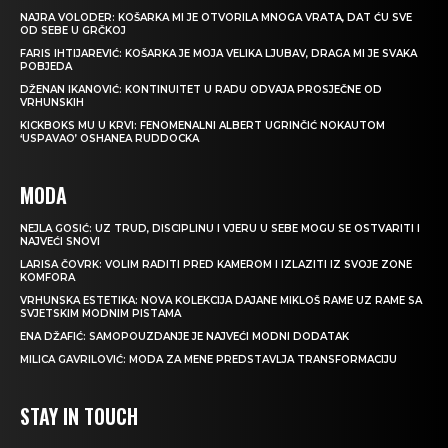
NAJRA VOLODER: KOŠARKA MI JE OTVORILA MNOGA VRATA, DAT ĆU SVE
OD SEBE U GRČKOJ
FARIS IHTIJAREVIĆ: KOŠARKA JE MOJA VELIKA LJUBAV, DRAGA MI JE SVAKA
POBJEDA
DŽENAN IKANOVIĆ: KONTINUITET U RADU ODVAJA PROSJEČNE OD
VRHUNSKIH
KICKBOKS MU U KRVI: FENOMENALNI ALBERT UGRINČIĆ NOKAUTOM
‘USPAVAO’ OSHANEA RUDDOCKA
MODA
NEJLA GOSIĆ: UZ TRUD, DISCIPLINU I VJERU U SEBE MOGU SE OSTVARITI I
NAJVEĆI SNOVI
LARISA ČOVRK: VOLIM RADITI PRED KAMEROM I IZLAZITI IZ SVOJE ZONE
KOMFORA
VRHUNSKA ESTETIKA: NOVA KOLEKCIJA DAJANE MIKLOŠ RAME UZ RAME SA
SVJETSKIM MODNIM PISTAMA
ENA DŽAFIĆ: SAMOPOUZDANJE JE NAJVEĆI MODNI DODATAK
MILICA GAVRILOVIĆ: MODA ZA MENE PREDSTAVLJA TRANSFORMACIJU
STAY IN TOUCH