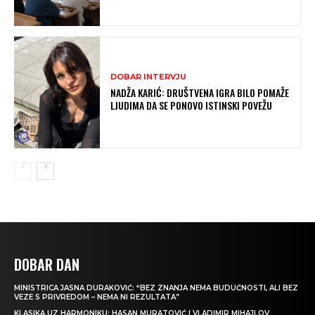
DOBAR INTERVJU
NADŽA KARIĆ: DRUŠTVENA IGRA BILO POMAŽE
LJUDIMA DA SE PONOVO ISTINSKI POVEŽU
DOBAR DAN
MINISTRICA JASNA DURAKOVIĆ: “BEZ ZNANJA NEMA BUDUĆNOSTI, ALI BEZ
VEZE S PRIVREDOM – NEMA NI REZULTATA”
KLASIKA UZ HARMONIKU: HASAN MURATOVIĆ I VLADIMIR MIHAJLOV