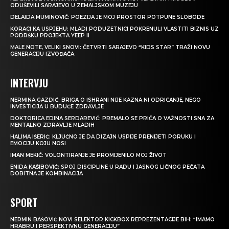
ODUŠEVILI SARAJEVO U ZEMALJSKOM MUZEJU
DELAIDA MUMINOVIĆ: POEZIJA JE MOJ PROSTOR POTPUNE SLOBODE
KORACI KA USPJEHU: MLADI PODUZETNICI POKRENULI VLASTITI BIZNIS UZ
PODRŠKU PROJEKTA YEEP II
MALE NOTE, VELIKI SNOVI: ČETVRTI SARAJEVO “KIDS STAR” TRAŽI NOVU
GENERACIJU IZVOĐAČA
INTERVJU
NERMINA GAZDIĆ: BRIGA O ISHRANI NIJE KAZNA NI ODRICANJE, NEGO
INVESTICIJA U BUDUĆE ZDRAVLJE
DOKTORICA EDINA SERDAREVIĆ: PREMALO SE PRIČA O VAŽNOSTI SNA ZA
MENTALNO ZDRAVLJE MLADIH
HALIMA IŠERIĆ: KLJUČNO JE DA DIZAJN USPIJE PRENIJETI PORUKU I
EMOCIJU KOJU NOSI
IMAN MEKIĆ: VOLONTIRANJE JE PROMIJENILO MOJ ŽIVOT
ENIDA KAŠIBOVIĆ: SPOJ DISCIPLINE U RADU I JASNOG LIČNOG PEČATA
DOBITNA JE KOMBINACIJA
SPORT
NERMIN BAŠOVIĆ NOVI SELEKTOR KICKBOX REPREZENTACIJE BIH: “IMAMO
HRABRU I PERSPEKTIVNU GENERACIJU”