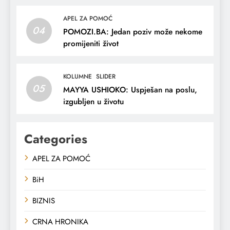
APEL ZA POMOĆ
04
POMOZI.BA: Jedan poziv može nekome
promijeniti život
KOLUMNE
SLIDER
05
MAYYA USHIOKO: Uspješan na poslu,
izgubljen u životu
Categories
APEL ZA POMOĆ
BiH
BIZNIS
CRNA HRONIKA