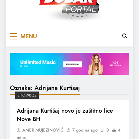
DOBARPORTAL
DOBAR, ZA DOBAR DAN
MENU
Oznaka:
Adrijana Kurtisaj
SHOWBIZZ
Adrijana Kurtišaj novo je zaštitno lice
Nove BH
AMER MUJEZINOVIĆ
7 godina ago
0
4
mins