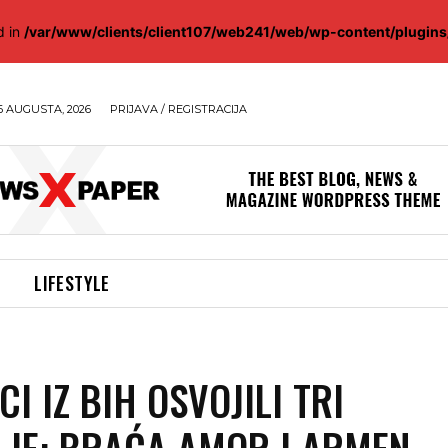
d in
/var/www/clients/client107/web241/web/wp-content/plugin
6 AUGUSTA, 2026
PRIJAVA / REGISTRACIJA
LIFESTYLE
CI IZ BIH OSVOJILI TRI
JE: BRAĆA AMOR I ARMEN