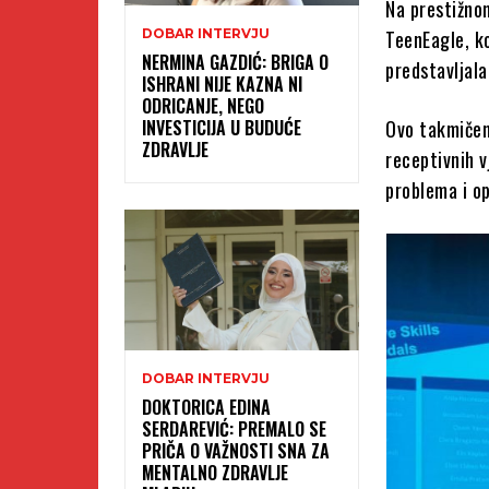
Na prestižno
DOBAR INTERVJU
TeenEagle, ko
NERMINA GAZDIĆ: BRIGA O
predstavljala
ISHRANI NIJE KAZNA NI
ODRICANJE, NEGO
INVESTICIJA U BUDUĆE
Ovo takmičenj
ZDRAVLJE
receptivnih v
problema i o
DOBAR INTERVJU
DOKTORICA EDINA
SERDAREVIĆ: PREMALO SE
PRIČA O VAŽNOSTI SNA ZA
MENTALNO ZDRAVLJE