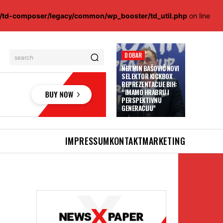
s/td-composer/legacy/common/wp_booster/td_util.php
on line
DOBAR
search
NERMIN BAŠOVIĆ NOVI
SELEKTOR KICKBOX
REPREZENTACIJE BIH:
“IMAMO HRABRU I
PERSPEKTIVNU
GENERACIJU”
IMPRESSUM
KONTAKT
MARKETING