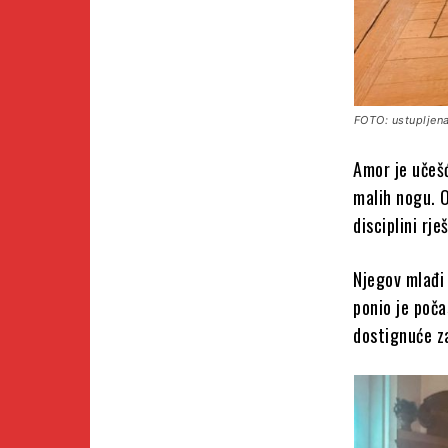
FOTO: ustupljena
Amor je učeš
malih nogu. O
disciplini r
Njegov mlađi 
ponio je poč
dostignuće z