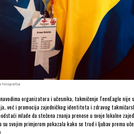
 fotografija
 navodima organizatora i učesnika, takmičenje TeenEagle nije
ja, već i promocija zajedničkog identiteta i zdravog takmičar
 podstaći mlade da stečena znanja prenose u svoje lokalne zajed
a su svojim primjerom pokazala kako se trud i ljubav prema uče
e.