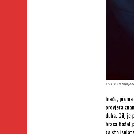
FOTO: Ustupljena
Inače, prema
provjera znan
duha. Cilj je
braća Bašalij
zaista isplat