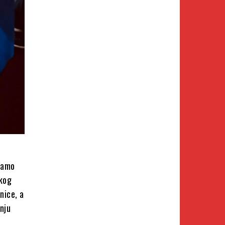
 samo
skog
nice, a
nju