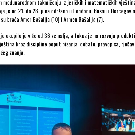
m međunarodnom takmičenju iz jezičkih i matematičkih vještin
je je od 21. do 28. juna održano u Londonu, Bosnu i Hercegovi
 su braća Amor Bašalija (10) i Armen Bašalija (7).
e okupilo je više od 36 zemalja, a fokus je na razvoju produkti
ještina kroz discipline poput pisanja, debate, pravopisa, rješav
pćeg znanja.