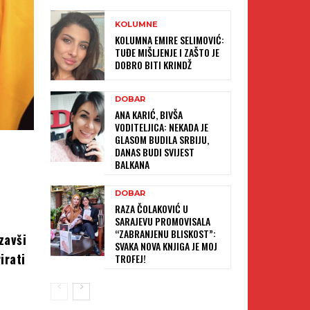
KOLUMNE
KOLUMNA EMIRE SELIMOVIĆ:
TUĐE MIŠLJENJE I ZAŠTO JE
DOBRO BITI KRINDŽ
DOBAR
ANA KARIĆ, BIVŠA
VODITELJICA: NEKADA JE
GLASOM BUDILA SRBIJU,
DANAS BUDI SVIJEST
BALKANA
DOBAR
RAZA ČOLAKOVIĆ U
SARAJEVU PROMOVISALA
“ZABRANJENU BLISKOST”:
zavši
SVAKA NOVA KNJIGA JE MOJ
irati
TROFEJ!