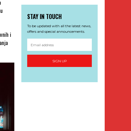
a
nu
STAY IN TOUCH
To be updated with all the latest news,
offers and special announcements.
vnih i
anja
SIGN UP