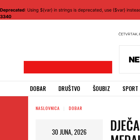
Deprecated
: Using ${var} in strings is deprecated, use {$var} instea
3340
ČETVRTAK, 
DOBAR
DRUŠTVO
ŠOUBIZ
SPORT
NASLOVNICA
DOBAR
DJEČA
30 JUNA, 2026
MEDAL