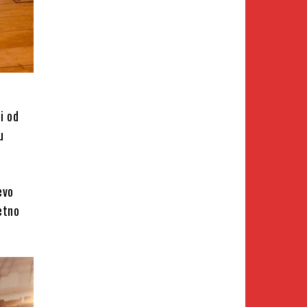
i od
u
evo
etno