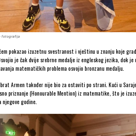
 fotografija
ćem pokazao izuzetnu svestranost i vještinu u znanju koje grad
svojio je čak dvije srebrne medalje iz engleskog jezika, dok je 
ješavanja matematičkih problema osvojio bronzanu medalju.
brat Armen također nije bio za ostaviti po strani. Kući u Saraj
asno priznanje (Honourable Mention) iz matematike, što je izuz
a njegove godine.