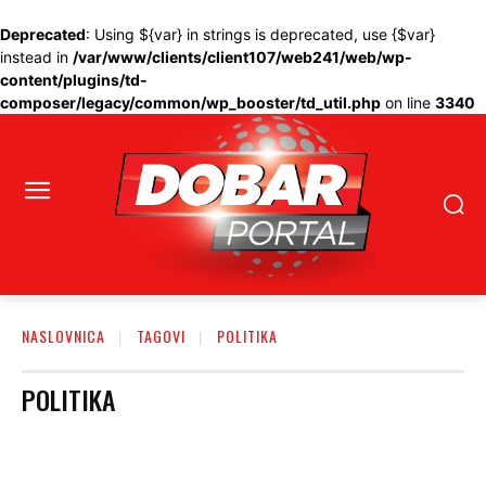
Deprecated
: Using ${var} in strings is deprecated, use {$var}
instead in
/var/www/clients/client107/web241/web/wp-
content/plugins/td-
composer/legacy/common/wp_booster/td_util.php
on line
3340
NASLOVNICA
TAGOVI
POLITIKA
POLITIKA