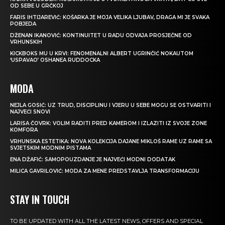
OD SEBE U GRČKOJ
FARIS IHTIJAREVIĆ: KOŠARKA JE MOJA VELIKA LJUBAV, DRAGA MI JE SVAKA
POBJEDA
DŽENAN IKANOVIĆ: KONTINUITET U RADU ODVAJA PROSJEČNE OD
VRHUNSKIH
KICKBOKS MU U KRVI: FENOMENALNI ALBERT UGRINČIĆ NOKAUTOM
‘USPAVAO’ OSHANEA RUDDOCKA
MODA
NEJLA GOSIĆ: UZ TRUD, DISCIPLINU I VJERU U SEBE MOGU SE OSTVARITI I
NAJVEĆI SNOVI
LARISA ČOVRK: VOLIM RADITI PRED KAMEROM I IZLAZITI IZ SVOJE ZONE
KOMFORA
VRHUNSKA ESTETIKA: NOVA KOLEKCIJA DAJANE MIKLOŠ RAME UZ RAME SA
SVJETSKIM MODNIM PISTAMA
ENA DŽAFIĆ: SAMOPOUZDANJE JE NAJVEĆI MODNI DODATAK
MILICA GAVRILOVIĆ: MODA ZA MENE PREDSTAVLJA TRANSFORMACIJU
STAY IN TOUCH
TO BE UPDATED WITH ALL THE LATEST NEWS, OFFERS AND SPECIAL