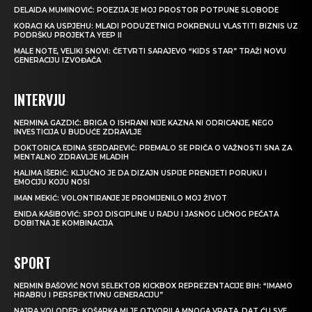
DELAIDA MUMINOVIĆ: POEZIJA JE MOJ PROSTOR POTPUNE SLOBODE
KORACI KA USPJEHU: MLADI PODUZETNICI POKRENULI VLASTITI BIZNIS UZ
PODRŠKU PROJEKTA YEEP II
MALE NOTE, VELIKI SNOVI: ČETVRTI SARAJEVO “KIDS STAR” TRAŽI NOVU
GENERACIJU IZVOĐAČA
INTERVJU
NERMINA GAZDIĆ: BRIGA O ISHRANI NIJE KAZNA NI ODRICANJE, NEGO
INVESTICIJA U BUDUĆE ZDRAVLJE
DOKTORICA EDINA SERDAREVIĆ: PREMALO SE PRIČA O VAŽNOSTI SNA ZA
MENTALNO ZDRAVLJE MLADIH
HALIMA IŠERIĆ: KLJUČNO JE DA DIZAJN USPIJE PRENIJETI PORUKU I
EMOCIJU KOJU NOSI
IMAN MEKIĆ: VOLONTIRANJE JE PROMIJENILO MOJ ŽIVOT
ENIDA KAŠIBOVIĆ: SPOJ DISCIPLINE U RADU I JASNOG LIČNOG PEČATA
DOBITNA JE KOMBINACIJA
SPORT
NERMIN BAŠOVIĆ NOVI SELEKTOR KICKBOX REPREZENTACIJE BIH: “IMAMO
HRABRU I PERSPEKTIVNU GENERACIJU”
NAJRA VOLODER: KOŠARKA MI JE OTVORILA MNOGA VRATA, DAT ĆU SVE