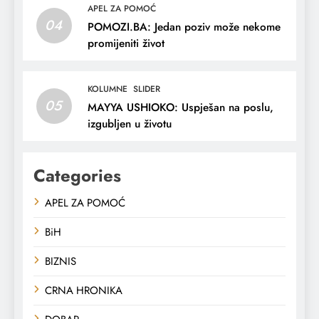
APEL ZA POMOĆ
04
POMOZI.BA: Jedan poziv može nekome
promijeniti život
KOLUMNE
SLIDER
05
MAYYA USHIOKO: Uspješan na poslu,
izgubljen u životu
Categories
APEL ZA POMOĆ
BiH
BIZNIS
CRNA HRONIKA