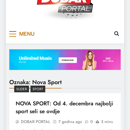
DOBARPORTAL
DOBAR, ZA DOBAR DAN
MENU
Oznaka:
Nova Sport
SLIDER
SPORT
NOVA SPORT: Od 4. decembra najbolji
sport seli se ovdje
DOBAR PORTAL
7 godina ago
0
3 mins