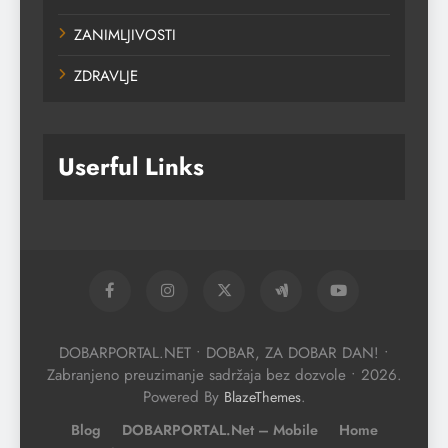
ZANIMLJIVOSTI
ZDRAVLJE
Userful Links
DOBARPORTAL.NET • DOBAR, ZA DOBAR DAN! •
Zabranjeno preuzimanje sadržaja bez dozvole • 2026.
Powered By
.
BlazeThemes
Blog
DOBARPORTAL.net – Mobile
Home