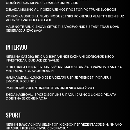
ODUŠEVILI SARAJEVO U ZEMALJSKOM MUZEJU
DELAIDA MUMINOVIĆ: POEZIJA JE MOJ PROSTOR POTPUNE SLOBODE
KORACI KA USPJEHU: MLADI PODUZETNICI POKRENULI VLASTITI BIZNIS UZ
PODRŠKU PROJEKTA YEEP II
MALE NOTE, VELIKI SNOVI: ČETVRTI SARAJEVO “KIDS STAR” TRAŽI NOVU
GENERACIJU IZVOĐAČA
INTERVJU
NERMINA GAZDIĆ: BRIGA O ISHRANI NIJE KAZNA NI ODRICANJE, NEGO
INVESTICIJA U BUDUĆE ZDRAVLJE
DOKTORICA EDINA SERDAREVIĆ: PREMALO SE PRIČA O VAŽNOSTI SNA ZA
MENTALNO ZDRAVLJE MLADIH
HALIMA IŠERIĆ: KLJUČNO JE DA DIZAJN USPIJE PRENIJETI PORUKU I
EMOCIJU KOJU NOSI
IMAN MEKIĆ: VOLONTIRANJE JE PROMIJENILO MOJ ŽIVOT
ENIDA KAŠIBOVIĆ: SPOJ DISCIPLINE U RADU I JASNOG LIČNOG PEČATA
DOBITNA JE KOMBINACIJA
SPORT
NERMIN BAŠOVIĆ NOVI SELEKTOR KICKBOX REPREZENTACIJE BIH: “IMAMO
HRABRU I PERSPEKTIVNU GENERACIJU”