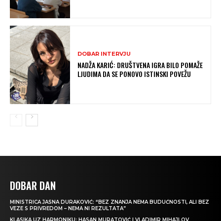
DOBAR INTERVJU
NADŽA KARIĆ: DRUŠTVENA IGRA BILO POMAŽE
LJUDIMA DA SE PONOVO ISTINSKI POVEŽU
DOBAR DAN
MINISTRICA JASNA DURAKOVIĆ: “BEZ ZNANJA NEMA BUDUĆNOSTI, ALI BEZ
VEZE S PRIVREDOM – NEMA NI REZULTATA”
KLASIKA UZ HARMONIKU: HASAN MURATOVIĆ I VLADIMIR MIHAJLOV