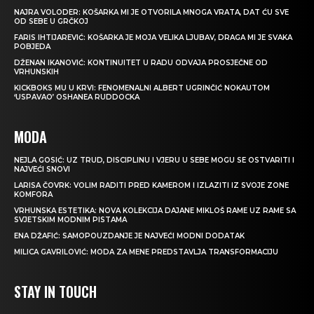
NAJRA VOLODER: KOŠARKA MI JE OTVORILA MNOGA VRATA, DAT ĆU SVE
OD SEBE U GRČKOJ
FARIS IHTIJAREVIĆ: KOŠARKA JE MOJA VELIKA LJUBAV, DRAGA MI JE SVAKA
POBJEDA
DŽENAN IKANOVIĆ: KONTINUITET U RADU ODVAJA PROSJEČNE OD
VRHUNSKIH
KICKBOKS MU U KRVI: FENOMENALNI ALBERT UGRINČIĆ NOKAUTOM
‘USPAVAO’ OSHANEA RUDDOCKA
MODA
NEJLA GOSIĆ: UZ TRUD, DISCIPLINU I VJERU U SEBE MOGU SE OSTVARITI I
NAJVEĆI SNOVI
LARISA ČOVRK: VOLIM RADITI PRED KAMEROM I IZLAZITI IZ SVOJE ZONE
KOMFORA
VRHUNSKA ESTETIKA: NOVA KOLEKCIJA DAJANE MIKLOŠ RAME UZ RAME SA
SVJETSKIM MODNIM PISTAMA
ENA DŽAFIĆ: SAMOPOUZDANJE JE NAJVEĆI MODNI DODATAK
MILICA GAVRILOVIĆ: MODA ZA MENE PREDSTAVLJA TRANSFORMACIJU
STAY IN TOUCH