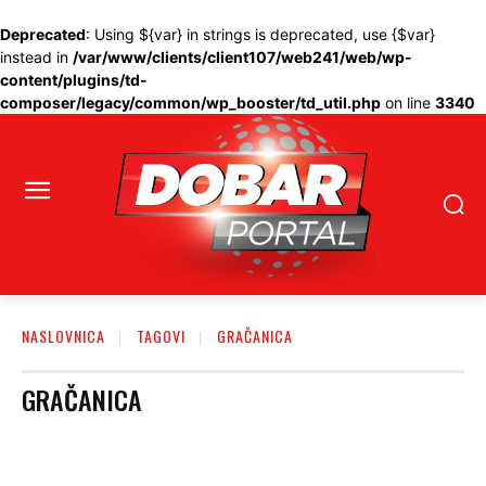
Deprecated
: Using ${var} in strings is deprecated, use {$var}
instead in
/var/www/clients/client107/web241/web/wp-
content/plugins/td-
composer/legacy/common/wp_booster/td_util.php
on line
3340
NASLOVNICA
TAGOVI
GRAČANICA
GRAČANICA