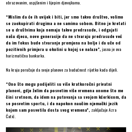
obrazovanim, uspjšenim i lijepim djevojkama.
“Mislim da će ih uvijek i biti, jer smo takvo društvo, volimo
se zaokupirati drugima a ne samima sobom. Bitno je kretati
se u društvima koja nemaju takve predrasude, i odgajati
našu djecu, nove generacije da ne stvaraju predrasude već
da im fokus bude stvaranje promjena na bolje i da uče od
pozitivnih primjera u okolini u kojoj se nalaze”,
jasna je ova
harizmatična bankarka.
Na kraju poručuje da svoje planove za budućnost rijetko kada dijeli.
“Ono što mogu podijeliti su više kratkoročni privatni
planovi, gdje želim da posvetim više vremena onome što me
čini sretnom, da idem na putovanja sa svojom kćerkicom, da
se posvetim sportu, i da napokon naučim njemački jezik
kojem sam posvetila dosta svog vremena”,
zaključuje Azra
Ćatić.