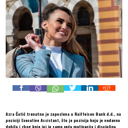
Azra Ćatić trenutno je zaposlena u Raiffeisen Bank d.d., na
poziciji Executive Assistant, što je pozicija koju je nedavno
dobila i zbog koje joj je samo veća motivacija i disciplina