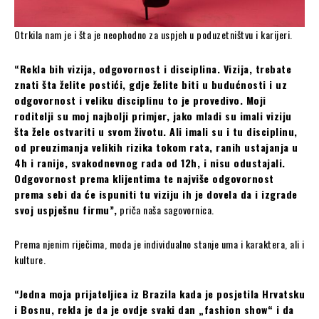
Otrkila nam je i šta je neophodno za uspjeh u poduzetništvu i karijeri.
“Rekla bih vizija, odgovornost i disciplina. Vizija, trebate
znati šta želite postići, gdje želite biti u budućnosti i uz
odgovornost i veliku disciplinu to je provedivo. Moji
roditelji su moj najbolji primjer, jako mladi su imali viziju
šta žele ostvariti u svom životu. Ali imali su i tu disciplinu,
od preuzimanja velikih rizika tokom rata, ranih ustajanja u
4h i ranije, svakodnevnog rada od 12h, i nisu odustajali.
Odgovornost prema klijentima te najviše odgovornost
prema sebi da će ispuniti tu viziju ih je dovela da i izgrade
svoj uspješnu firmu”,
priča naša sagovornica.
Prema njenim riječima, moda je individualno stanje uma i karaktera, ali i
kulture.
“Jedna moja prijateljica iz Brazila kada je posjetila Hrvatsku
i Bosnu, rekla je da je ovdje svaki dan „fashion show“ i da