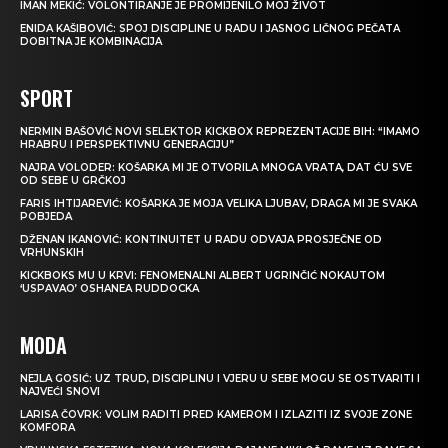
IMAN MEKIĆ: VOLONTIRANJE JE PROMIJENILO MOJ ŽIVOT
ENIDA KAŠIBOVIĆ: SPOJ DISCIPLINE U RADU I JASNOG LIČNOG PEČATA
DOBITNA JE KOMBINACIJA
SPORT
NERMIN BAŠOVIĆ NOVI SELEKTOR KICKBOX REPREZENTACIJE BIH: “IMAMO
HRABRU I PERSPEKTIVNU GENERACIJU”
NAJRA VOLODER: KOŠARKA MI JE OTVORILA MNOGA VRATA, DAT ĆU SVE
OD SEBE U GRČKOJ
FARIS IHTIJAREVIĆ: KOŠARKA JE MOJA VELIKA LJUBAV, DRAGA MI JE SVAKA
POBJEDA
DŽENAN IKANOVIĆ: KONTINUITET U RADU ODVAJA PROSJEČNE OD
VRHUNSKIH
KICKBOKS MU U KRVI: FENOMENALNI ALBERT UGRINČIĆ NOKAUTOM
‘USPAVAO’ OSHANEA RUDDOCKA
MODA
NEJLA GOSIĆ: UZ TRUD, DISCIPLINU I VJERU U SEBE MOGU SE OSTVARITI I
NAJVEĆI SNOVI
LARISA ČOVRK: VOLIM RADITI PRED KAMEROM I IZLAZITI IZ SVOJE ZONE
KOMFORA