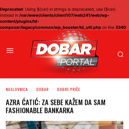
Deprecated
: Using ${var} in strings is deprecated, use {$var}
instead in
/var/www/clients/client107/web241/web/wp-
content/plugins/td-
composer/legacy/common/wp_booster/td_util.php
on line
3340
NASLOVNICA
DOBAR
DOBRE PRIČE
AZRA ĆATIĆ: ZA SEBE KAŽEM DA SAM
FASHIONABLE BANKARKA