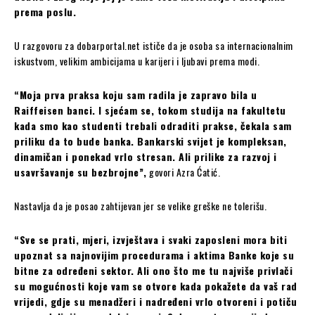
prema poslu.
U razgovoru za dobarportal.net ističe da je osoba sa internacionalnim
iskustvom, velikim ambicijama u karijeri i ljubavi prema modi.
“Moja prva praksa koju sam radila je zapravo bila u
Raiffeisen banci. I sjećam se, tokom studija na fakultetu
kada smo kao studenti trebali odraditi prakse, čekala sam
priliku da to bude banka. Bankarski svijet je kompleksan,
dinamičan i ponekad vrlo stresan. Ali prilike za razvoj i
usavršavanje su bezbrojne”,
govori Azra Ćatić.
Nastavlja da je posao zahtijevan jer se velike greške ne tolerišu.
“Sve se prati, mjeri, izvještava i svaki zaposleni mora biti
upoznat sa najnovijim procedurama i aktima Banke koje su
bitne za određeni sektor. Ali ono što me tu najviše privlači
su mogućnosti koje vam se otvore kada pokažete da vaš rad
vrijedi, gdje su menadžeri i nadređeni vrlo otvoreni i potiču