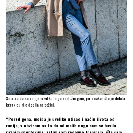
Smatra da su za njenu vitku liniju zaslužni geni, jer i nakon što je dobila
kćerkicu nije dobila na težini.
“Pored gena, možda je uveliko uticao i način života od
ranije, s obzirom na to da od malih nogu sam se bavila
raznim sportovima, zatim sam redovno trenirala, išla sam