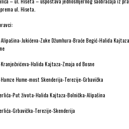
lića – ul. Hiseta – uspostava jednosmjernog saobraćaja iz pra
prema ul. Hiseta.
pravci:
-Alipašina-Jukićeva-Zuke Džumhura-Braće Begić-Halida Kajtaz
sne
-Kranječvićeva-Halida Kajtaza-Zmaja od Bosne
-Hamze Hume-most Skenderija-Terezije-Grbavička
rlića-Put života-Halida Kajtaza-Bolnička-Alipašina
rlića-Grbavička-Terezije-Skenderija