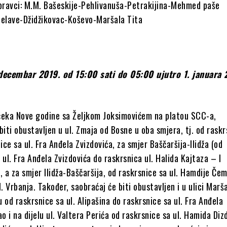
 pravci: M.M. Bašeskije-Pehlivanuša-Petrakijina-Mehmed paše
jelave-Džidžikovac-Koševo-Maršala Tita
 decembar 2019. od 15:00 sati do 05:00 ujutro 1. januara 
čeka Nove godine sa Željkom Joksimovićem na platou SCC-a,
biti obustavljen u ul. Zmaja od Bosne u oba smjera, tj. od rask
ce sa ul. Fra Anđela Zvizdovića, za smjer Baščaršija-Ilidža (od
 ul. Fra Anđela Zvizdovića do raskrsnica ul. Halida Kajtaza – I
, a za smjer Ilidža-Baščaršija, od raskrsnice sa ul. Hamdije Čem
l. Vrbanja. Također, saobraćaj će biti obustavljen i u ulici Marš
lu od raskrsnice sa ul. Alipašina do raskrsnice sa ul. Fra Anđela
ao i na dijelu ul. Valtera Perića od raskrsnice sa ul. Hamida Di