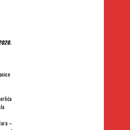
2020.
rsnice
erlića
ala
zdara –