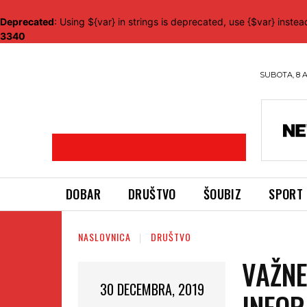
Deprecated
: Using ${var} in strings is deprecated, use {$var} instea
3340
SUBOTA, 8 
DOBAR
DRUŠTVO
ŠOUBIZ
SPORT
NASLOVNICA
DRUŠTVO
VAŽNE
30 DECEMBRA, 2019
INFOR