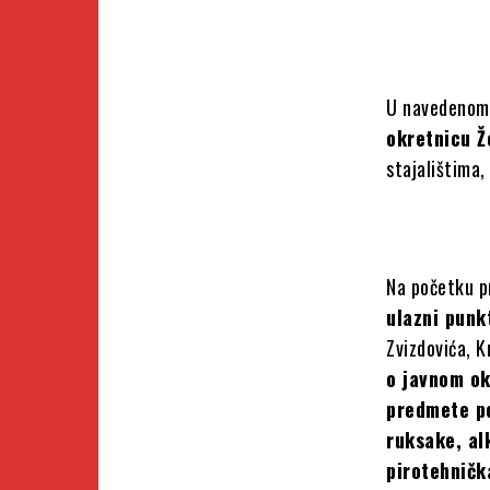
U navedenom
okretnicu Ž
stajalištima,
Na početku pr
ulazni punk
Zvizdovića, K
o javnom ok
predmete po
ruksake, al
pirotehničk