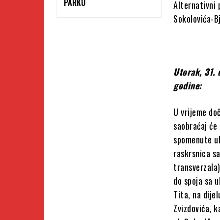
PARKU
Alternativni
Sokolovića-B
Utorak, 31.
godine:
U vrijeme do
saobraćaj će 
spomenute uli
raskrsnica sa
transverzala)
do spoja sa u
Tita, na dije
Zvizdovića, k