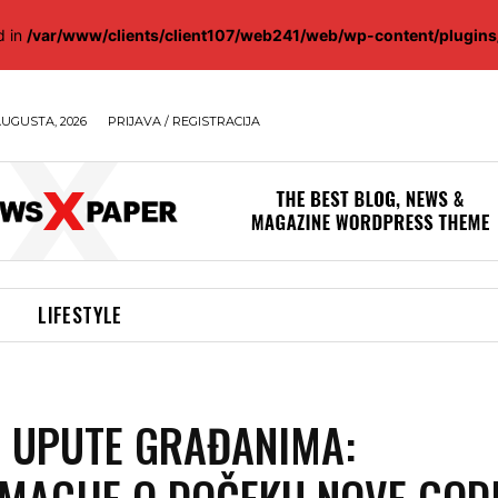
d in
/var/www/clients/client107/web241/web/wp-content/plugin
AUGUSTA, 2026
PRIJAVA / REGISTRACIJA
LIFESTYLE
 UPUTE GRAĐANIMA:
MACIJE O DOČEKU NOVE GOD