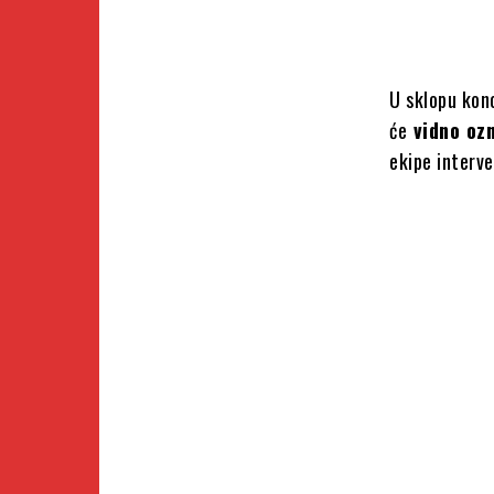
U sklopu kon
će
vidno oz
ekipe interve