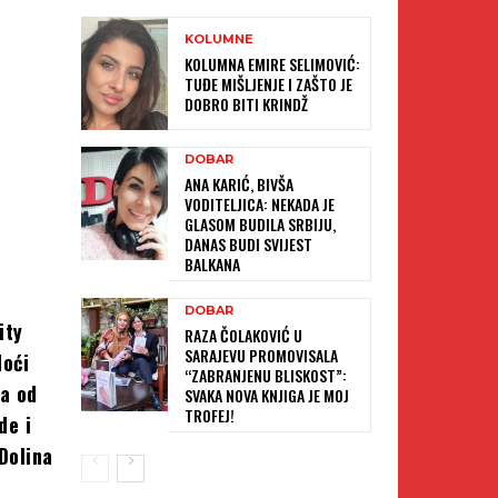
KOLUMNE
KOLUMNA EMIRE SELIMOVIĆ:
TUĐE MIŠLJENJE I ZAŠTO JE
DOBRO BITI KRINDŽ
DOBAR
ANA KARIĆ, BIVŠA
VODITELJICA: NEKADA JE
GLASOM BUDILA SRBIJU,
DANAS BUDI SVIJEST
BALKANA
DOBAR
ity
RAZA ČOLAKOVIĆ U
SARAJEVU PROMOVISALA
doći
“ZABRANJENU BLISKOST”:
ja od
SVAKA NOVA KNJIGA JE MOJ
TROFEJ!
de i
Dolina