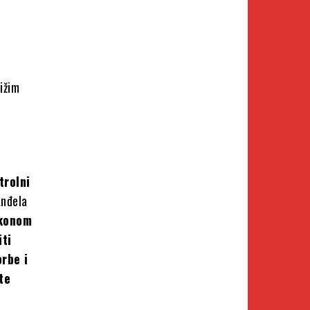
ližim
trolni
Anđela
akonom
iti
rbe i
te