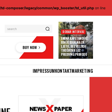
s/td-composer/legacy/common/wp_booster/td_util.php
on line
search
DOBAR INTERVJU
EMINA KAPETANOVIĆ:
BIH JE IDEALNA ZA
LJETO, BEZ VELIKIH
TROŠKOVA I UZ
PREDIVNU PRIRODU
IMPRESSUM
KONTAKT
MARKETING
INE