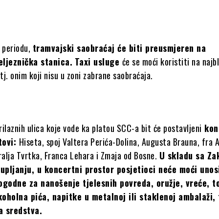
 periodu,
tramvajski saobraćaj će biti preusmjeren na
eljeznička stanica.
T
axi usluge
će se moći koristiti na najb
 tj. onim koji nisu u zoni zabrane saobraćaja.
ilaznih ulica koje vode ka platou SCC-a bit će postavljeni
kon
tovi:
Hiseta, spoj Valtera Perića-Dolina, Augusta Brauna, fra 
ralja Tvrtka, Franca Lehara i Zmaja od Bosne.
U skladu sa Z
upljanju, u koncertni prostor posjetioci neće moći unos
godne za nanošenje tjelesnih povreda, oružje, vreće, to
koholna pića, napitke u metalnoj ili staklenoj ambalaži, 
a sredstva.