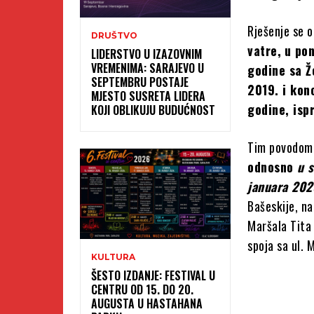
Rješenje se 
DRUŠTVO
vatre,
u
pon
LIDERSTVO U IZAZOVNIM
VREMENIMA: SARAJEVO U
godine sa Ž
SEPTEMBRU POSTAJE
2019. i kon
MJESTO SUSRETA LIDERA
godine, isp
KOJI OBLIKUJU BUDUĆNOST
Tim povodom
odnosno
u s
januara 202
Bašeskije, na 
Maršala Tita 
spoja sa ul. 
KULTURA
ŠESTO IZDANJE: FESTIVAL U
CENTRU OD 15. DO 20.
AUGUSTA U HASTAHANA