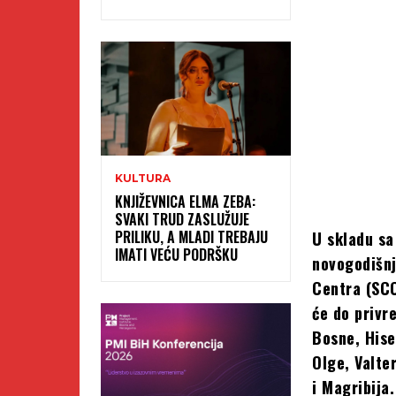
KULTURA
KNJIŽEVNICA ELMA ZEBA:
SVAKI TRUD ZASLUŽUJE
PRILIKU, A MLADI TREBAJU
U skladu sa
IMATI VEĆU PODRŠKU
novogodišnj
Centra (SCC
će do privr
Bosne, Hise
Olge, Valte
i Magribija.