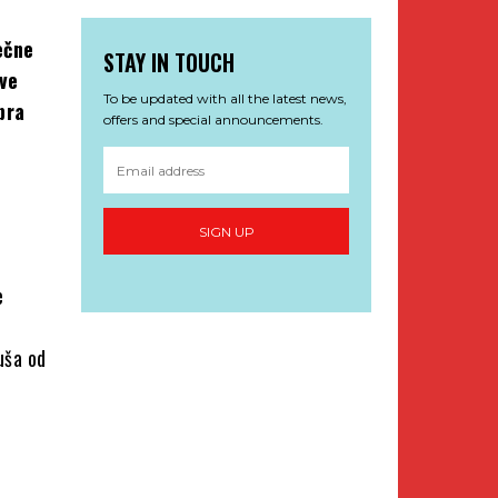
ečne
STAY IN TOUCH
ve
To be updated with all the latest news,
bra
offers and special announcements.
SIGN UP
e
uša od