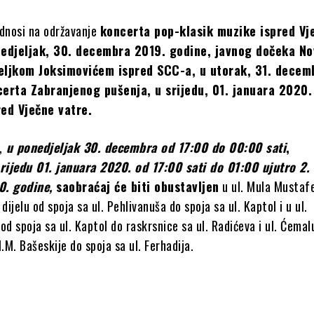
odnosi na održavanje
koncerta pop-klasik muzike
ispred Vj
edjeljak, 30. decembra 2019. godine, javnog dočeka No
eljkom Joksimovićem ispred SCC-a, u utorak, 31. decem
certa Zabranjenog pušenja, u srijedu, 01. januara 2020.
red Vječne vatre.
,
u ponedjeljak 30. decembra od 17:00 do 00:00 sati
,
rijedu 01. januara 2020. od 17:00 sati do 01:00 ujutro 2.
0. godine,
saobraćaj će biti obustavljen
u ul. Mula Mustaf
dijelu od spoja sa ul. Pehlivanuša do spoja sa ul. Kaptol i u ul.
od spoja sa ul. Kaptol do raskrsnice sa ul. Radićeva i ul. Ćemal
M.M. Bašeskije do spoja sa ul. Ferhadija.