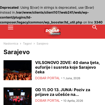
Deprecated
: Using ${var} in strings is deprecated, use {$var}
instead in
/var/www/clients/client107/web241/web/wp-
content/plugins/td-
composer/legacy/common/wp_booster/td_util.php
on line
3340
Naslovnica
Tagovi
Sarajevo
Sarajevo
VILSONOVO ZOVE: 40 dana ljeta,
euforije i susreta koje Sarajevo
čeka
DOBAR PORTAL
-
1 Juna, 2026
OD 11. DO 13. JUNA: Poziv za
prijave za učešće na...
DOBAR PORTAL
-
10 Aprila, 2026