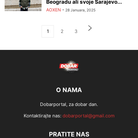
Beogradu ali svoje Sarajevo...
AOXEN
-
28 Januara, 2025
1
2
3
O NAMA
Dobarportal, za dobar dan.
Kontaktirajte nas:
dobarportal@gmail.com
PRATITE NAS