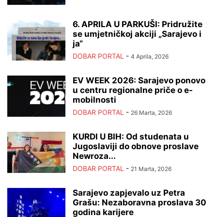
6. APRILA U PARKUŠI: Pridružite
se umjetničkoj akciji „Sarajevo i
ja“
DOBAR PORTAL
-
4 Aprila, 2026
EV WEEK 2026: Sarajevo ponovo
u centru regionalne priče o e-
mobilnosti
DOBAR PORTAL
-
26 Marta, 2026
KURDI U BIH: Od studenata u
Jugoslaviji do obnove proslave
Newroza...
DOBAR PORTAL
-
21 Marta, 2026
Sarajevo zapjevalo uz Petra
Grašu: Nezaboravna proslava 30
godina karijere