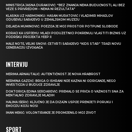
MINISTRICA JASNA DURAKOVIĆ: “BEZ ZNANJA NEMA BUDUĆNOSTI, ALI BEZ
VEZE S PRIVREDOM – NEMA NI REZULTATA”
KLASIKA UZ HARMONIKU: HASAN MURATOVIĆ I VLADIMIR MIHAJLOV
ODUŠEVILI SARAJEVO U ZEMALJSKOM MUZEJU
DELAIDA MUMINOVIĆ: POEZIJA JE MOJ PROSTOR POTPUNE SLOBODE
KORACI KA USPJEHU: MLADI PODUZETNICI POKRENULI VLASTITI BIZNIS UZ
PODRŠKU PROJEKTA YEEP II
MALE NOTE, VELIKI SNOVI: ČETVRTI SARAJEVO “KIDS STAR” TRAŽI NOVU
GENERACIJU IZVOĐAČA
INTERVJU
MERIMA ARNAUTALIĆ: AUTENTIČNOST JE NOVA HRABROST
NERMINA GAZDIĆ: BRIGA O ISHRANI NIJE KAZNA NI ODRICANJE, NEGO
INVESTICIJA U BUDUĆE ZDRAVLJE
DOKTORICA EDINA SERDAREVIĆ: PREMALO SE PRIČA O VAŽNOSTI SNA ZA
MENTALNO ZDRAVLJE MLADIH
HALIMA IŠERIĆ: KLJUČNO JE DA DIZAJN USPIJE PRENIJETI PORUKU I
EMOCIJU KOJU NOSI
IMAN MEKIĆ: VOLONTIRANJE JE PROMIJENILO MOJ ŽIVOT
SPORT