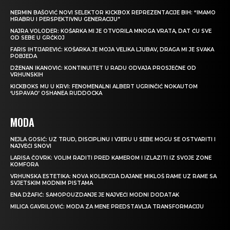
NERMIN BAŠOVIĆ NOVI SELEKTOR KICKBOX REPREZENTACIJE BIH: “IMAMO
HRABRU I PERSPEKTIVNU GENERACIJU”
NAJRA VOLODER: KOŠARKA MI JE OTVORILA MNOGA VRATA, DAT ĆU SVE
OD SEBE U GRČKOJ
FARIS IHTIJAREVIĆ: KOŠARKA JE MOJA VELIKA LJUBAV, DRAGA MI JE SVAKA
POBJEDA
DŽENAN IKANOVIĆ: KONTINUITET U RADU ODVAJA PROSJEČNE OD
VRHUNSKIH
KICKBOKS MU U KRVI: FENOMENALNI ALBERT UGRINČIĆ NOKAUTOM
‘USPAVAO’ OSHANEA RUDDOCKA
MODA
NEJLA GOSIĆ: UZ TRUD, DISCIPLINU I VJERU U SEBE MOGU SE OSTVARITI I
NAJVEĆI SNOVI
LARISA ČOVRK: VOLIM RADITI PRED KAMEROM I IZLAZITI IZ SVOJE ZONE
KOMFORA
VRHUNSKA ESTETIKA: NOVA KOLEKCIJA DAJANE MIKLOŠ RAME UZ RAME SA
SVJETSKIM MODNIM PISTAMA
ENA DŽAFIĆ: SAMOPOUZDANJE JE NAJVEĆI MODNI DODATAK
MILICA GAVRILOVIĆ: MODA ZA MENE PREDSTAVLJA TRANSFORMACIJU