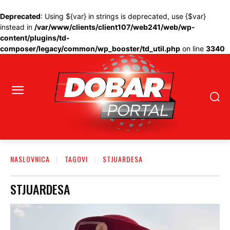
Deprecated
: Using ${var} in strings is deprecated, use {$var}
instead in
/var/www/clients/client107/web241/web/wp-
content/plugins/td-
composer/legacy/common/wp_booster/td_util.php
on line
3340
NASLOVNICA
TAGOVI
STJUARDESA
STJUARDESA