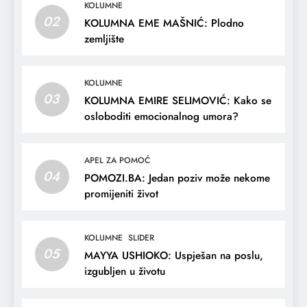
KOLUMNE
02
KOLUMNA EME MAŠNIĆ: Plodno
zemljište
KOLUMNE
03
KOLUMNA EMIRE SELIMOVIĆ: Kako se
osloboditi emocionalnog umora?
APEL ZA POMOĆ
04
POMOZI.BA: Jedan poziv može nekome
promijeniti život
KOLUMNE
SLIDER
05
MAYYA USHIOKO: Uspješan na poslu,
izgubljen u životu