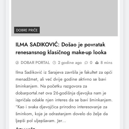
DOBRE PRIČE
ILMA SADIKOVIĆ: Došao je povratak
renesansnog klasičnog make-up looka
DOBAR PORTAL
2 godine ago
0
8 mins
Ilma Sadiković iz Sarajeva završila je fakultet za opći
menadžmet, ali već dvije godine aktivno se bavi
šminkanjem. Na početku razgovora za
dobarportal.net ova 26-godišnja djevojka nam je
ispričala odakle njen interes da se bavi šminkanjem.
“Kao i svaka djevojčica prirodno interesovanje za
šminkom, koje je odrastanjem dovelo do želje da
ljepši pol uljepšavam. Jer…