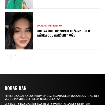
DOBAR INTERVJU
ERMINA MUFTIĆ: ZDRAVA KOŽA MNOGO JE
VAŽNIJA OD „SAVRŠENE“ KOŽE
DOBAR DAN
MINISTRICA JASNA DURAKOVIĆ: “BEZ ZNANJA NEMA BUDUĆNOSTI, ALI BEZ
VEZE S PRIVREDOM – NEMA NI REZULTATA”
KLASIKA UZ HARMONIKU: HASAN MURATOVIĆ I VLADIMIR MIHAJLOV