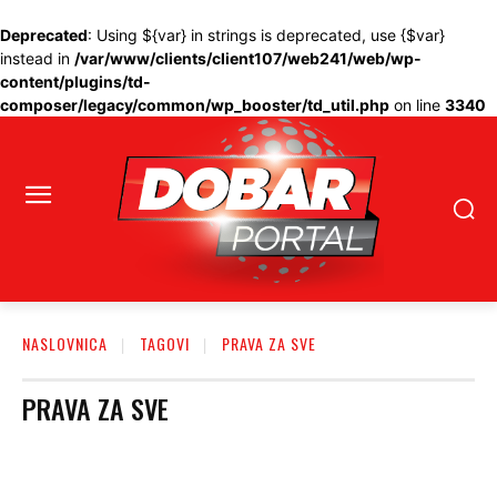
Deprecated
: Using ${var} in strings is deprecated, use {$var}
instead in
/var/www/clients/client107/web241/web/wp-
content/plugins/td-
composer/legacy/common/wp_booster/td_util.php
on line
3340
NASLOVNICA
TAGOVI
PRAVA ZA SVE
PRAVA ZA SVE