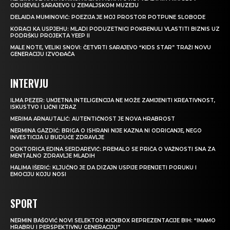
ODUŠEVILI SARAJEVO U ZEMALJSKOM MUZEJU
DELAIDA MUMINOVIĆ: POEZIJA JE MOJ PROSTOR POTPUNE SLOBODE
KORACI KA USPJEHU: MLADI PODUZETNICI POKRENULI VLASTITI BIZNIS UZ
PODRŠKU PROJEKTA YEEP II
MALE NOTE, VELIKI SNOVI: ČETVRTI SARAJEVO “KIDS STAR” TRAŽI NOVU
GENERACIJU IZVOĐAČA
INTERVJU
ILMA PEZER: UMJETNA INTELIGENCIJA NE MOŽE ZAMIJENITI KREATIVNOST,
ISKUSTVO I LIČNI IZRAZ
MERIMA ARNAUTALIĆ: AUTENTIČNOST JE NOVA HRABROST
NERMINA GAZDIĆ: BRIGA O ISHRANI NIJE KAZNA NI ODRICANJE, NEGO
INVESTICIJA U BUDUĆE ZDRAVLJE
DOKTORICA EDINA SERDAREVIĆ: PREMALO SE PRIČA O VAŽNOSTI SNA ZA
MENTALNO ZDRAVLJE MLADIH
HALIMA IŠERIĆ: KLJUČNO JE DA DIZAJN USPIJE PRENIJETI PORUKU I
EMOCIJU KOJU NOSI
SPORT
NERMIN BAŠOVIĆ NOVI SELEKTOR KICKBOX REPREZENTACIJE BIH: “IMAMO
HRABRU I PERSPEKTIVNU GENERACIJU”