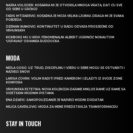
NAJRA VOLODER: KOŠARKA MI JE OTVORILA MNOGA VRATA, DAT ĆU SVE
OD SEBE U GRČKOJ
FARIS IHTIJAREVIĆ: KOŠARKA JE MOJA VELIKA LJUBAV, DRAGA MI JE SVAKA
POBJEDA
DŽENAN IKANOVIĆ: KONTINUITET U RADU ODVAJA PROSJEČNE OD
VRHUNSKIH
KICKBOKS MU U KRVI: FENOMENALNI ALBERT UGRINČIĆ NOKAUTOM
‘USPAVAO’ OSHANEA RUDDOCKA
MODA
NEJLA GOSIĆ: UZ TRUD, DISCIPLINU I VJERU U SEBE MOGU SE OSTVARITI I
NAJVEĆI SNOVI
LARISA ČOVRK: VOLIM RADITI PRED KAMEROM I IZLAZITI IZ SVOJE ZONE
KOMFORA
VRHUNSKA ESTETIKA: NOVA KOLEKCIJA DAJANE MIKLOŠ RAME UZ RAME SA
SVJETSKIM MODNIM PISTAMA
ENA DŽAFIĆ: SAMOPOUZDANJE JE NAJVEĆI MODNI DODATAK
MILICA GAVRILOVIĆ: MODA ZA MENE PREDSTAVLJA TRANSFORMACIJU
STAY IN TOUCH