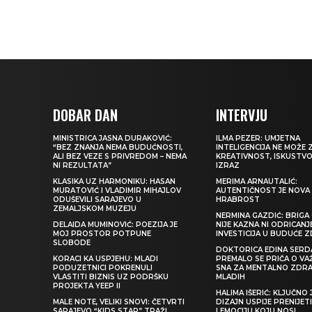
DOBAR DAN
INTERVJU
MINISTRICA JASNA DURAKOVIĆ:
ILMA PEZER: UMJETNA
“BEZ ZNANJA NEMA BUDUĆNOSTI,
INTELIGENCIJA NE MOŽE 
ALI BEZ VEZE S PRIVREDOM – NEMA
KREATIVNOST, ISKUSTVO 
NI REZULTATA”
IZRAZ
KLASIKA UZ HARMONIKU: HASAN
MERIMA ARNAUTALIĆ:
MURATOVIĆ I VLADIMIR MIHAJLOV
AUTENTIČNOST JE NOVA
ODUŠEVILI SARAJEVO U
HRABROST
ZEMALJSKOM MUZEJU
NERMINA GAZDIĆ: BRIGA 
DELAIDA MUMINOVIĆ: POEZIJA JE
NIJE KAZNA NI ODRICANJ
MOJ PROSTOR POTPUNE
INVESTICIJA U BUDUĆE 
SLOBODE
DOKTORICA EDINA SERDA
KORACI KA USPJEHU: MLADI
PREMALO SE PRIČA O VA
PODUZETNICI POKRENULI
SNA ZA MENTALNO ZDRA
VLASTITI BIZNIS UZ PODRŠKU
MLADIH
PROJEKTA YEEP II
HALIMA IŠERIĆ: KLJUČNO 
MALE NOTE, VELIKI SNOVI: ČETVRTI
DIZAJN USPIJE PRENIJE
SARAJEVO “KIDS STAR” TRAŽI
I EMOCIJU KOJU NOSI