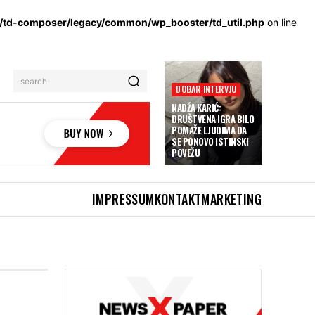
s/td-composer/legacy/common/wp_booster/td_util.php
on line
search
DOBAR INTERVJU
NADŽA KARIĆ:
DRUŠTVENA IGRA BILO
POMAŽE LJUDIMA DA
SE PONOVO ISTINSKI
POVEŽU
IMPRESSUM
KONTAKT
MARKETING