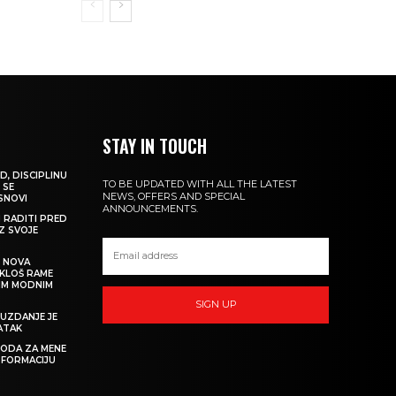
STAY IN TOUCH
D, DISCIPLINU
TO BE UPDATED WITH ALL THE LATEST
 SE
NEWS, OFFERS AND SPECIAL
 SNOVI
ANNOUNCEMENTS.
M RADITI PRED
IZ SVOJE
: NOVA
IKLOŠ RAME
KIM MODNIM
SIGN UP
UZDANJE JE
ATAK
 MODA ZA MENE
SFORMACIJU