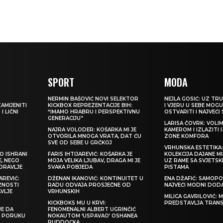
SPORT
MODA
NERMIN BAŠOVIĆ NOVI SELEKTOR
NEJLA GOSIĆ: UZ TRU
ZAMIJENITI
KICKBOX REPREZENTACIJE BIH:
I VJERU U SEBE MOGU
I LIČNI
“IMAMO HRABRU I PERSPEKTIVNU
OSTVARITI I NAJVEĆI
GENERACIJU”
LARISA ČOVRK: VOLI
NAJRA VOLODER: KOŠARKA MI JE
KAMEROM I IZLAZITI 
OTVORILA MNOGA VRATA, DAT ĆU
ZONE KOMFORA
SVE OD SEBE U GRČKOJ
VRHUNSKA ESTETIKA
O ISHRANI
FARIS IHTIJAREVIĆ: KOŠARKA JE
KOLEKCIJA DAJANE M
E, NEGO
MOJA VELIKA LJUBAV, DRAGA MI JE
UZ RAME SA SVJETS
ZDRAVLJE
SVAKA POBJEDA
PISTAMA
REVIĆ:
DŽENAN IKANOVIĆ: KONTINUITET U
ENA DŽAFIĆ: SAMOPO
ŽNOSTI
RADU ODVAJA PROSJEČNE OD
NAJVEĆI MODNI DOD
VLJE
VRHUNSKIH
MILICA GAVRILOVIĆ:
KICKBOKS MU U KRVI:
PREDSTAVLJA TRAN
JE DA
FENOMENALNI ALBERT UGRINČIĆ
TI PORUKU
NOKAUTOM ‘USPAVAO’ OSHANEA
RUDDOCKA