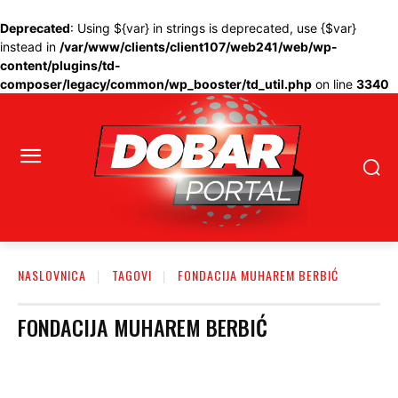
Deprecated
: Using ${var} in strings is deprecated, use {$var}
instead in
/var/www/clients/client107/web241/web/wp-
content/plugins/td-
composer/legacy/common/wp_booster/td_util.php
on line
3340
NASLOVNICA
TAGOVI
FONDACIJA MUHAREM BERBIĆ
FONDACIJA MUHAREM BERBIĆ