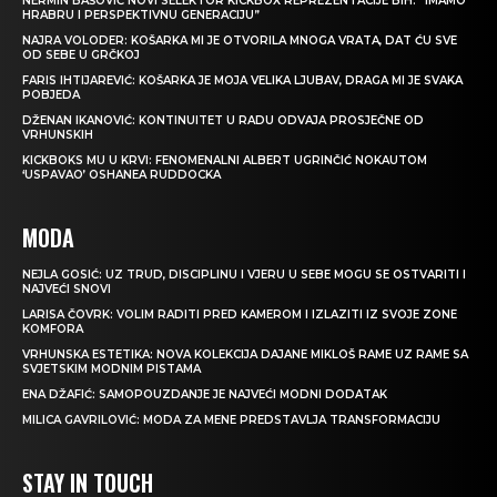
NERMIN BAŠOVIĆ NOVI SELEKTOR KICKBOX REPREZENTACIJE BIH: “IMAMO
HRABRU I PERSPEKTIVNU GENERACIJU”
NAJRA VOLODER: KOŠARKA MI JE OTVORILA MNOGA VRATA, DAT ĆU SVE
OD SEBE U GRČKOJ
FARIS IHTIJAREVIĆ: KOŠARKA JE MOJA VELIKA LJUBAV, DRAGA MI JE SVAKA
POBJEDA
DŽENAN IKANOVIĆ: KONTINUITET U RADU ODVAJA PROSJEČNE OD
VRHUNSKIH
KICKBOKS MU U KRVI: FENOMENALNI ALBERT UGRINČIĆ NOKAUTOM
‘USPAVAO’ OSHANEA RUDDOCKA
MODA
NEJLA GOSIĆ: UZ TRUD, DISCIPLINU I VJERU U SEBE MOGU SE OSTVARITI I
NAJVEĆI SNOVI
LARISA ČOVRK: VOLIM RADITI PRED KAMEROM I IZLAZITI IZ SVOJE ZONE
KOMFORA
VRHUNSKA ESTETIKA: NOVA KOLEKCIJA DAJANE MIKLOŠ RAME UZ RAME SA
SVJETSKIM MODNIM PISTAMA
ENA DŽAFIĆ: SAMOPOUZDANJE JE NAJVEĆI MODNI DODATAK
MILICA GAVRILOVIĆ: MODA ZA MENE PREDSTAVLJA TRANSFORMACIJU
STAY IN TOUCH