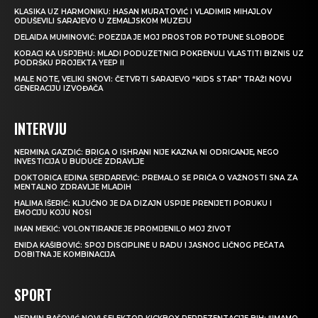
KLASIKA UZ HARMONIKU: HASAN MURATOVIĆ I VLADIMIR MIHAJLOV
ODUŠEVILI SARAJEVO U ZEMALJSKOM MUZEJU
DELAIDA MUMINOVIĆ: POEZIJA JE MOJ PROSTOR POTPUNE SLOBODE
KORACI KA USPJEHU: MLADI PODUZETNICI POKRENULI VLASTITI BIZNIS UZ
PODRŠKU PROJEKTA YEEP II
MALE NOTE, VELIKI SNOVI: ČETVRTI SARAJEVO “KIDS STAR” TRAŽI NOVU
GENERACIJU IZVOĐAČA
INTERVJU
NERMINA GAZDIĆ: BRIGA O ISHRANI NIJE KAZNA NI ODRICANJE, NEGO
INVESTICIJA U BUDUĆE ZDRAVLJE
DOKTORICA EDINA SERDAREVIĆ: PREMALO SE PRIČA O VAŽNOSTI SNA ZA
MENTALNO ZDRAVLJE MLADIH
HALIMA IŠERIĆ: KLJUČNO JE DA DIZAJN USPIJE PRENIJETI PORUKU I
EMOCIJU KOJU NOSI
IMAN MEKIĆ: VOLONTIRANJE JE PROMIJENILO MOJ ŽIVOT
ENIDA KAŠIBOVIĆ: SPOJ DISCIPLINE U RADU I JASNOG LIČNOG PEČATA
DOBITNA JE KOMBINACIJA
SPORT