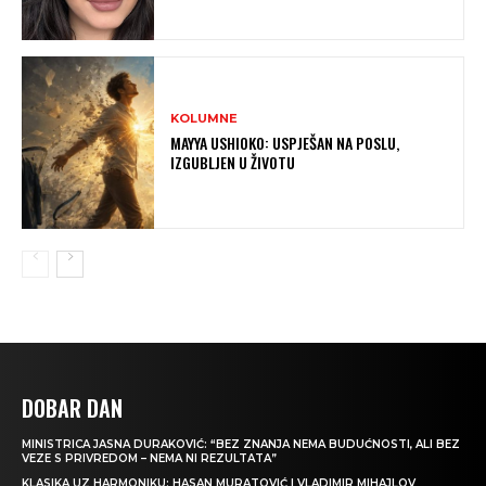
KOLUMNE
MAYYA USHIOKO: USPJEŠAN NA POSLU,
IZGUBLJEN U ŽIVOTU
DOBAR DAN
MINISTRICA JASNA DURAKOVIĆ: “BEZ ZNANJA NEMA BUDUĆNOSTI, ALI BEZ
VEZE S PRIVREDOM – NEMA NI REZULTATA”
KLASIKA UZ HARMONIKU: HASAN MURATOVIĆ I VLADIMIR MIHAJLOV