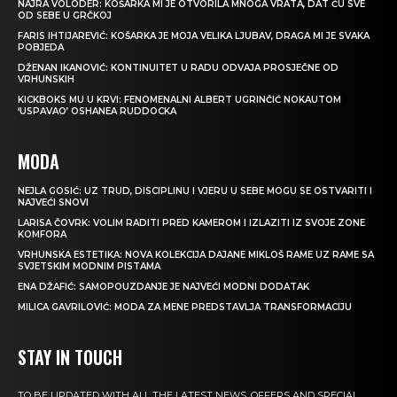
NAJRA VOLODER: KOŠARKA MI JE OTVORILA MNOGA VRATA, DAT ĆU SVE
OD SEBE U GRČKOJ
FARIS IHTIJAREVIĆ: KOŠARKA JE MOJA VELIKA LJUBAV, DRAGA MI JE SVAKA
POBJEDA
DŽENAN IKANOVIĆ: KONTINUITET U RADU ODVAJA PROSJEČNE OD
VRHUNSKIH
KICKBOKS MU U KRVI: FENOMENALNI ALBERT UGRINČIĆ NOKAUTOM
‘USPAVAO’ OSHANEA RUDDOCKA
MODA
NEJLA GOSIĆ: UZ TRUD, DISCIPLINU I VJERU U SEBE MOGU SE OSTVARITI I
NAJVEĆI SNOVI
LARISA ČOVRK: VOLIM RADITI PRED KAMEROM I IZLAZITI IZ SVOJE ZONE
KOMFORA
VRHUNSKA ESTETIKA: NOVA KOLEKCIJA DAJANE MIKLOŠ RAME UZ RAME SA
SVJETSKIM MODNIM PISTAMA
ENA DŽAFIĆ: SAMOPOUZDANJE JE NAJVEĆI MODNI DODATAK
MILICA GAVRILOVIĆ: MODA ZA MENE PREDSTAVLJA TRANSFORMACIJU
STAY IN TOUCH
TO BE UPDATED WITH ALL THE LATEST NEWS, OFFERS AND SPECIAL