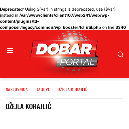
Deprecated
: Using ${var} in strings is deprecated, use {$var}
instead in
/var/www/clients/client107/web241/web/wp-
content/plugins/td-
composer/legacy/common/wp_booster/td_util.php
on line
3340
NASLOVNICA
TAGOVI
DŽEJLA KORAJLIĆ
DŽEJLA KORAJLIĆ