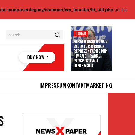
s/td-composer/legacy/common/wp_booster/td_util.php
on line
DOBAR
search
NERMIN BAŠOVIĆ NOVI
SELEKTOR KICKBOX
REPREZENTACIJE BIH:
“IMAMO HRABRU I
PERSPEKTIVNU
GENERACIJU”
IMPRESSUM
KONTAKT
MARKETING
S