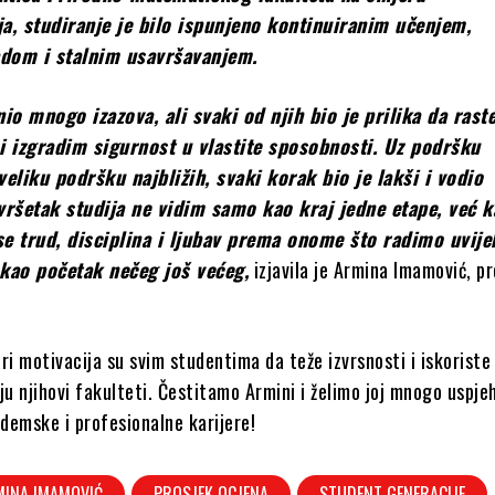
ja, studiranje je bilo ispunjeno kontinuiranim učenjem,
dom i stalnim usavršavanjem.
nio mnogo izazova, ali svaki od njih bio je prilika da rast
 i izgradim sigurnost u vlastite sposobnosti. Uz podršku
veliku podršku najbližih, svaki korak bio je lakši i vodio
vršetak studija ne vidim samo kao kraj jedne etape, već 
se trud, disciplina i ljubav prema onome što radimo uvije
 kao početak nečeg još većeg,
izjavila je Armina Imamović, pr
ri motivacija su svim studentima da teže izvrsnosti i iskoriste 
ju njihovi fakulteti. Čestitamo Armini i želimo joj mnogo uspje
demske i profesionalne karijere!
MINA IMAMOVIĆ
PROSJEK OCJENA
STUDENT GENERACIJE