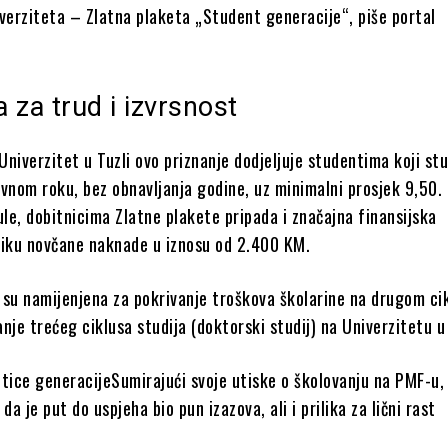
verziteta – Zlatna plaketa „Student generacije“, piše portal
 za trud i izvrsnost
niverzitet u Tuzli ovo priznanje dodjeljuje studentima koji stu
ovnom roku, bez obnavljanja godine, uz minimalni prosjek 9,50.
ule, dobitnicima Zlatne plakete pripada i značajna finansijska
liku novčane naknade u iznosu od 2.400 KM.
 su namijenjena za pokrivanje troškova školarine na drugom ci
ranje trećeg ciklusa studija (doktorski studij) na Univerzitetu u 
ntice generacijeSumirajući svoje utiske o školovanju na PMF-u,
da je put do uspjeha bio pun izazova, ali i prilika za lični rast