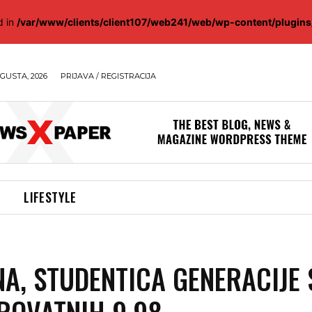
d in
/var/www/clients/client107/web241/web/wp-content/plugin
GUSTA, 2026
PRIJAVA / REGISTRACIJA
LIFESTYLE
A, STUDENTICA GENERACIJE 
ROVATNIH 9,98