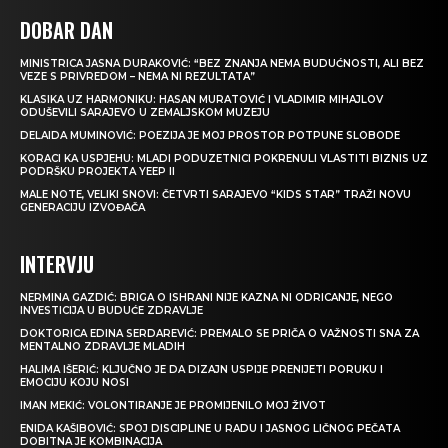
DOBAR DAN
MINISTRICA JASNA DURAKOVIĆ: “BEZ ZNANJA NEMA BUDUĆNOSTI, ALI BEZ
VEZE S PRIVREDOM – NEMA NI REZULTATA”
KLASIKA UZ HARMONIKU: HASAN MURATOVIĆ I VLADIMIR MIHAJLOV
ODUŠEVILI SARAJEVO U ZEMALJSKOM MUZEJU
DELAIDA MUMINOVIĆ: POEZIJA JE MOJ PROSTOR POTPUNE SLOBODE
KORACI KA USPJEHU: MLADI PODUZETNICI POKRENULI VLASTITI BIZNIS UZ
PODRŠKU PROJEKTA YEEP II
MALE NOTE, VELIKI SNOVI: ČETVRTI SARAJEVO “KIDS STAR” TRAŽI NOVU
GENERACIJU IZVOĐAČA
INTERVJU
NERMINA GAZDIĆ: BRIGA O ISHRANI NIJE KAZNA NI ODRICANJE, NEGO
INVESTICIJA U BUDUĆE ZDRAVLJE
DOKTORICA EDINA SERDAREVIĆ: PREMALO SE PRIČA O VAŽNOSTI SNA ZA
MENTALNO ZDRAVLJE MLADIH
HALIMA IŠERIĆ: KLJUČNO JE DA DIZAJN USPIJE PRENIJETI PORUKU I
EMOCIJU KOJU NOSI
IMAN MEKIĆ: VOLONTIRANJE JE PROMIJENILO MOJ ŽIVOT
ENIDA KAŠIBOVIĆ: SPOJ DISCIPLINE U RADU I JASNOG LIČNOG PEČATA
DOBITNA JE KOMBINACIJA