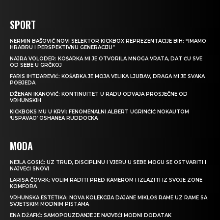
SPORT
NERMIN BAŠOVIĆ NOVI SELEKTOR KICKBOX REPREZENTACIJE BIH: “IMAMO
HRABRU I PERSPEKTIVNU GENERACIJU”
NAJRA VOLODER: KOŠARKA MI JE OTVORILA MNOGA VRATA, DAT ĆU SVE
OD SEBE U GRČKOJ
FARIS IHTIJAREVIĆ: KOŠARKA JE MOJA VELIKA LJUBAV, DRAGA MI JE SVAKA
POBJEDA
DŽENAN IKANOVIĆ: KONTINUITET U RADU ODVAJA PROSJEČNE OD
VRHUNSKIH
KICKBOKS MU U KRVI: FENOMENALNI ALBERT UGRINČIĆ NOKAUTOM
‘USPAVAO’ OSHANEA RUDDOCKA
MODA
NEJLA GOSIĆ: UZ TRUD, DISCIPLINU I VJERU U SEBE MOGU SE OSTVARITI I
NAJVEĆI SNOVI
LARISA ČOVRK: VOLIM RADITI PRED KAMEROM I IZLAZITI IZ SVOJE ZONE
KOMFORA
VRHUNSKA ESTETIKA: NOVA KOLEKCIJA DAJANE MIKLOŠ RAME UZ RAME SA
SVJETSKIM MODNIM PISTAMA
ENA DŽAFIĆ: SAMOPOUZDANJE JE NAJVEĆI MODNI DODATAK