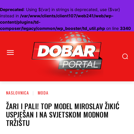
Deprecated
: Using ${var} in strings is deprecated, use {$var}
instead in
/var/www/clients/client107/web241/web/wp-
content/plugins/td-
composer/legacy/common/wp_booster/td_util.php
on line
3340
NASLOVNICA
MODA
ŽARI I PALI! TOP MODEL MIROSLAV ŽIKIĆ
USPJEŠAN I NA SVJETSKOM MODNOM
TRŽIŠTU