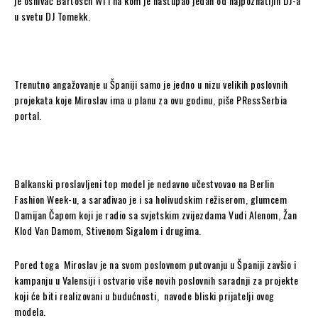
je osnivač Bartosch Wi i na kom je nastupao jedan od najpoznatijih DJ-a
u svetu DJ Tomekk.
Trenutno angažovanje u Španiji samo je jedno u nizu velikih poslovnih
projekata koje Miroslav ima u planu za ovu godinu, piše PRessSerbia
portal.
Balkanski proslavljeni top model je nedavno učestvovao na Berlin
Fashion Week-u, a sarađivao je i sa holivudskim režiserom, glumcem
Damijan Čapom koji je radio sa svjetskim zvijezdama Vudi Alenom, Žan
Klod Van Damom, Stivenom Sigalom i drugima.
Pored toga Miroslav je na svom poslovnom putovanju u Španiji zavšio i
kampanju u Valensiji i ostvario više novih poslovnih saradnji za projekte
koji će biti realizovani u budućnosti, navode bliski prijatelji ovog
modela.