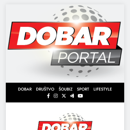
Skip
to
content
DOBAR
DRUŠTVO
ŠOUBIZ
SPORT
LIFESTYLE