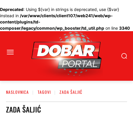
Deprecated
: Using ${var} in strings is deprecated, use {$var}
instead in
/var/www/clients/client107/web241/web/wp-
content/plugins/td-
composer/legacy/common/wp_booster/td_util.php
on line
3340
NASLOVNICA
TAGOVI
ZADA ŠALJIĆ
ZADA ŠALJIĆ