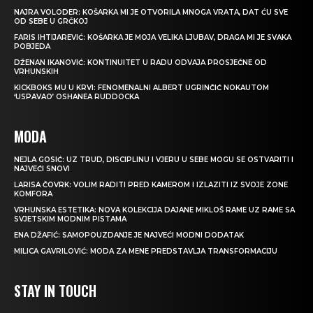
NAJRA VOLODER: KOŠARKA MI JE OTVORILA MNOGA VRATA, DAT ĆU SVE
OD SEBE U GRČKOJ
FARIS IHTIJAREVIĆ: KOŠARKA JE MOJA VELIKA LJUBAV, DRAGA MI JE SVAKA
POBJEDA
DŽENAN IKANOVIĆ: KONTINUITET U RADU ODVAJA PROSJEČNE OD
VRHUNSKIH
KICKBOKS MU U KRVI: FENOMENALNI ALBERT UGRINČIĆ NOKAUTOM
‘USPAVAO’ OSHANEA RUDDOCKA
MODA
NEJLA GOSIĆ: UZ TRUD, DISCIPLINU I VJERU U SEBE MOGU SE OSTVARITI I
NAJVEĆI SNOVI
LARISA ČOVRK: VOLIM RADITI PRED KAMEROM I IZLAZITI IZ SVOJE ZONE
KOMFORA
VRHUNSKA ESTETIKA: NOVA KOLEKCIJA DAJANE MIKLOŠ RAME UZ RAME SA
SVJETSKIM MODNIM PISTAMA
ENA DŽAFIĆ: SAMOPOUZDANJE JE NAJVEĆI MODNI DODATAK
MILICA GAVRILOVIĆ: MODA ZA MENE PREDSTAVLJA TRANSFORMACIJU
STAY IN TOUCH