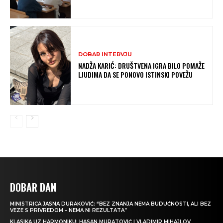
DOBAR INTERVJU
NADŽA KARIĆ: DRUŠTVENA IGRA BILO POMAŽE
LJUDIMA DA SE PONOVO ISTINSKI POVEŽU
DOBAR DAN
MINISTRICA JASNA DURAKOVIĆ: “BEZ ZNANJA NEMA BUDUĆNOSTI, ALI BEZ
VEZE S PRIVREDOM – NEMA NI REZULTATA”
KLASIKA UZ HARMONIKU: HASAN MURATOVIĆ I VLADIMIR MIHAJLOV