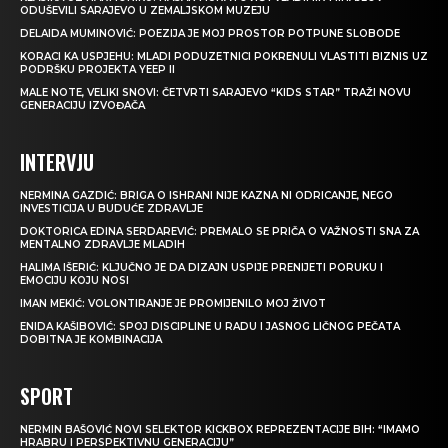
ODUŠEVILI SARAJEVO U ZEMALJSKOM MUZEJU
DELAIDA MUMINOVIĆ: POEZIJA JE MOJ PROSTOR POTPUNE SLOBODE
KORACI KA USPJEHU: MLADI PODUZETNICI POKRENULI VLASTITI BIZNIS UZ
PODRŠKU PROJEKTA YEEP II
MALE NOTE, VELIKI SNOVI: ČETVRTI SARAJEVO “KIDS STAR” TRAŽI NOVU
GENERACIJU IZVOĐAČA
INTERVJU
NERMINA GAZDIĆ: BRIGA O ISHRANI NIJE KAZNA NI ODRICANJE, NEGO
INVESTICIJA U BUDUĆE ZDRAVLJE
DOKTORICA EDINA SERDAREVIĆ: PREMALO SE PRIČA O VAŽNOSTI SNA ZA
MENTALNO ZDRAVLJE MLADIH
HALIMA IŠERIĆ: KLJUČNO JE DA DIZAJN USPIJE PRENIJETI PORUKU I
EMOCIJU KOJU NOSI
IMAN MEKIĆ: VOLONTIRANJE JE PROMIJENILO MOJ ŽIVOT
ENIDA KAŠIBOVIĆ: SPOJ DISCIPLINE U RADU I JASNOG LIČNOG PEČATA
DOBITNA JE KOMBINACIJA
SPORT
NERMIN BAŠOVIĆ NOVI SELEKTOR KICKBOX REPREZENTACIJE BIH: “IMAMO
HRABRU I PERSPEKTIVNU GENERACIJU”