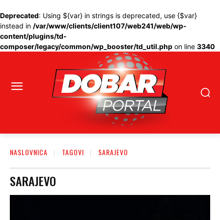
Deprecated
: Using ${var} in strings is deprecated, use {$var}
instead in
/var/www/clients/client107/web241/web/wp-
content/plugins/td-
composer/legacy/common/wp_booster/td_util.php
on line
3340
NASLOVNICA
TAGOVI
SARAJEVO
SARAJEVO