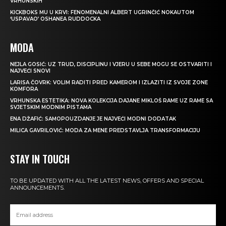
VRHUNSKIH
KICKBOKS MU U KRVI: FENOMENALNI ALBERT UGRINČIĆ NOKAUTOM
‘USPAVAO’ OSHANEA RUDDOCKA
MODA
NEJLA GOSIĆ: UZ TRUD, DISCIPLINU I VJERU U SEBE MOGU SE OSTVARITI I
NAJVEĆI SNOVI
LARISA ČOVRK: VOLIM RADITI PRED KAMEROM I IZLAZITI IZ SVOJE ZONE
KOMFORA
VRHUNSKA ESTETIKA: NOVA KOLEKCIJA DAJANE MIKLOŠ RAME UZ RAME SA
SVJETSKIM MODNIM PISTAMA
ENA DŽAFIĆ: SAMOPOUZDANJE JE NAJVEĆI MODNI DODATAK
MILICA GAVRILOVIĆ: MODA ZA MENE PREDSTAVLJA TRANSFORMACIJU
STAY IN TOUCH
TO BE UPDATED WITH ALL THE LATEST NEWS, OFFERS AND SPECIAL
ANNOUNCEMENTS.