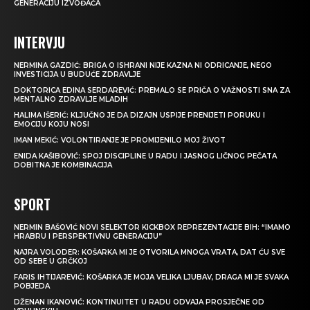
GENERACIJU IZVOĐAČA
INTERVJU
NERMINA GAZDIĆ: BRIGA O ISHRANI NIJE KAZNA NI ODRICANJE, NEGO
INVESTICIJA U BUDUĆE ZDRAVLJE
DOKTORICA EDINA SERDAREVIĆ: PREMALO SE PRIČA O VAŽNOSTI SNA ZA
MENTALNO ZDRAVLJE MLADIH
HALIMA IŠERIĆ: KLJUČNO JE DA DIZAJN USPIJE PRENIJETI PORUKU I
EMOCIJU KOJU NOSI
IMAN MEKIĆ: VOLONTIRANJE JE PROMIJENILO MOJ ŽIVOT
ENIDA KAŠIBOVIĆ: SPOJ DISCIPLINE U RADU I JASNOG LIČNOG PEČATA
DOBITNA JE KOMBINACIJA
SPORT
NERMIN BAŠOVIĆ NOVI SELEKTOR KICKBOX REPREZENTACIJE BIH: “IMAMO
HRABRU I PERSPEKTIVNU GENERACIJU”
NAJRA VOLODER: KOŠARKA MI JE OTVORILA MNOGA VRATA, DAT ĆU SVE
OD SEBE U GRČKOJ
FARIS IHTIJAREVIĆ: KOŠARKA JE MOJA VELIKA LJUBAV, DRAGA MI JE SVAKA
POBJEDA
DŽENAN IKANOVIĆ: KONTINUITET U RADU ODVAJA PROSJEČNE OD