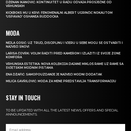
DŽENAN IKANOVIĆ: KONTINUITET U RADU ODVAJA PROSJEČNE OD
VRHUNSKIH
KICKBOKS MU U KRVI: FENOMENALNI ALBERT UGRINČIĆ NOKAUTOM
‘USPAVAO’ OSHANEA RUDDOCKA
MODA
NEJLA GOSIĆ: UZ TRUD, DISCIPLINU I VJERU U SEBE MOGU SE OSTVARITI I
NAJVEĆI SNOVI
LARISA ČOVRK: VOLIM RADITI PRED KAMEROM I IZLAZITI IZ SVOJE ZONE
KOMFORA
VRHUNSKA ESTETIKA: NOVA KOLEKCIJA DAJANE MIKLOŠ RAME UZ RAME SA
SVJETSKIM MODNIM PISTAMA
ENA DŽAFIĆ: SAMOPOUZDANJE JE NAJVEĆI MODNI DODATAK
MILICA GAVRILOVIĆ: MODA ZA MENE PREDSTAVLJA TRANSFORMACIJU
STAY IN TOUCH
TO BE UPDATED WITH ALL THE LATEST NEWS, OFFERS AND SPECIAL
ANNOUNCEMENTS.