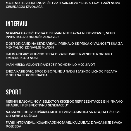
MALE NOTE, VELIKI SNOVI: ČETVRTI SARAJEVO “KIDS STAR” TRAŽI NOVU
GENERACIJU IZVOĐAČA
INTERVJU
NERMINA GAZDIĆ: BRIGA O ISHRANI NIJE KAZNA NI ODRICANJE, NEGO
INVESTICIJA U BUDUĆE ZDRAVLJE
DOKTORICA EDINA SERDAREVIĆ: PREMALO SE PRIČA O VAŽNOSTI SNA ZA
MENTALNO ZDRAVLJE MLADIH
HALIMA IŠERIĆ: KLJUČNO JE DA DIZAJN USPIJE PRENIJETI PORUKU I
EMOCIJU KOJU NOSI
IMAN MEKIĆ: VOLONTIRANJE JE PROMIJENILO MOJ ŽIVOT
ENIDA KAŠIBOVIĆ: SPOJ DISCIPLINE U RADU I JASNOG LIČNOG PEČATA
DOBITNA JE KOMBINACIJA
SPORT
NERMIN BAŠOVIĆ NOVI SELEKTOR KICKBOX REPREZENTACIJE BIH: “IMAMO
HRABRU I PERSPEKTIVNU GENERACIJU”
NAJRA VOLODER: KOŠARKA MI JE OTVORILA MNOGA VRATA, DAT ĆU SVE
OD SEBE U GRČKOJ
FARIS IHTIJAREVIĆ: KOŠARKA JE MOJA VELIKA LJUBAV, DRAGA MI JE SVAKA
POBJEDA