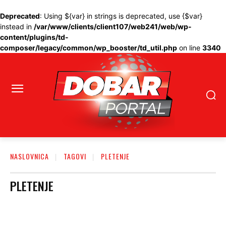
Deprecated
: Using ${var} in strings is deprecated, use {$var}
instead in
/var/www/clients/client107/web241/web/wp-
content/plugins/td-
composer/legacy/common/wp_booster/td_util.php
on line
3340
NASLOVNICA
TAGOVI
PLETENJE
PLETENJE