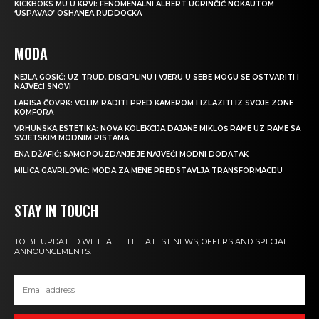
KICKBOKS MU U KRVI: FENOMENALNI ALBERT UGRINČIĆ NOKAUTOM
‘USPAVAO’ OSHANEA RUDDOCKA
MODA
NEJLA GOSIĆ: UZ TRUD, DISCIPLINU I VJERU U SEBE MOGU SE OSTVARITI I
NAJVEĆI SNOVI
LARISA ČOVRK: VOLIM RADITI PRED KAMEROM I IZLAZITI IZ SVOJE ZONE
KOMFORA
VRHUNSKA ESTETIKA: NOVA KOLEKCIJA DAJANE MIKLOŠ RAME UZ RAME SA
SVJETSKIM MODNIM PISTAMA
ENA DŽAFIĆ: SAMOPOUZDANJE JE NAJVEĆI MODNI DODATAK
MILICA GAVRILOVIĆ: MODA ZA MENE PREDSTAVLJA TRANSFORMACIJU
STAY IN TOUCH
TO BE UPDATED WITH ALL THE LATEST NEWS, OFFERS AND SPECIAL
ANNOUNCEMENTS.