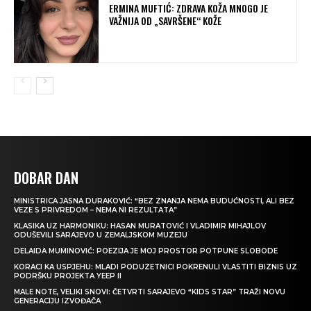
ERMINA MUFTIĆ: ZDRAVA KOŽA MNOGO JE
VAŽNIJA OD „SAVRŠENE“ KOŽE
DOBAR DAN
MINISTRICA JASNA DURAKOVIĆ: “BEZ ZNANJA NEMA BUDUĆNOSTI, ALI BEZ
VEZE S PRIVREDOM – NEMA NI REZULTATA”
KLASIKA UZ HARMONIKU: HASAN MURATOVIĆ I VLADIMIR MIHAJLOV
ODUŠEVILI SARAJEVO U ZEMALJSKOM MUZEJU
DELAIDA MUMINOVIĆ: POEZIJA JE MOJ PROSTOR POTPUNE SLOBODE
KORACI KA USPJEHU: MLADI PODUZETNICI POKRENULI VLASTITI BIZNIS UZ
PODRŠKU PROJEKTA YEEP II
MALE NOTE, VELIKI SNOVI: ČETVRTI SARAJEVO “KIDS STAR” TRAŽI NOVU
GENERACIJU IZVOĐAČA