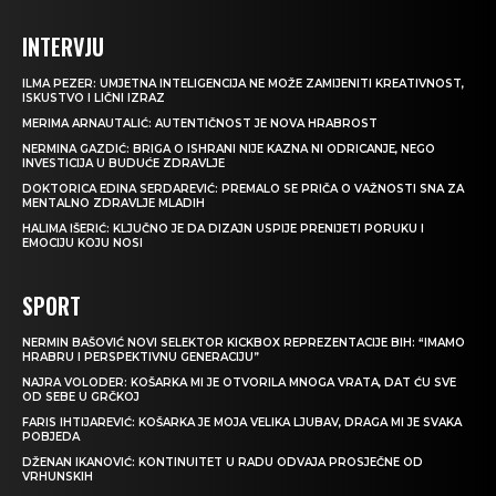
INTERVJU
ILMA PEZER: UMJETNA INTELIGENCIJA NE MOŽE ZAMIJENITI KREATIVNOST,
ISKUSTVO I LIČNI IZRAZ
MERIMA ARNAUTALIĆ: AUTENTIČNOST JE NOVA HRABROST
NERMINA GAZDIĆ: BRIGA O ISHRANI NIJE KAZNA NI ODRICANJE, NEGO
INVESTICIJA U BUDUĆE ZDRAVLJE
DOKTORICA EDINA SERDAREVIĆ: PREMALO SE PRIČA O VAŽNOSTI SNA ZA
MENTALNO ZDRAVLJE MLADIH
HALIMA IŠERIĆ: KLJUČNO JE DA DIZAJN USPIJE PRENIJETI PORUKU I
EMOCIJU KOJU NOSI
SPORT
NERMIN BAŠOVIĆ NOVI SELEKTOR KICKBOX REPREZENTACIJE BIH: “IMAMO
HRABRU I PERSPEKTIVNU GENERACIJU”
NAJRA VOLODER: KOŠARKA MI JE OTVORILA MNOGA VRATA, DAT ĆU SVE
OD SEBE U GRČKOJ
FARIS IHTIJAREVIĆ: KOŠARKA JE MOJA VELIKA LJUBAV, DRAGA MI JE SVAKA
POBJEDA
DŽENAN IKANOVIĆ: KONTINUITET U RADU ODVAJA PROSJEČNE OD
VRHUNSKIH