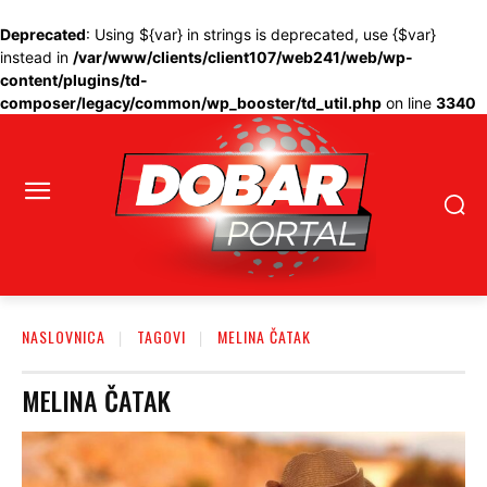
Deprecated
: Using ${var} in strings is deprecated, use {$var}
instead in
/var/www/clients/client107/web241/web/wp-
content/plugins/td-
composer/legacy/common/wp_booster/td_util.php
on line
3340
NASLOVNICA
TAGOVI
MELINA ČATAK
MELINA ČATAK