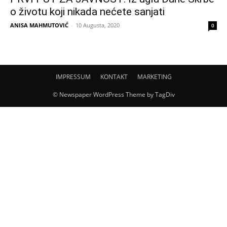
o životu koji nikada nećete sanjati
ANISA MAHMUTOVIĆ
-
10 Augusta, 2020
0
IMPRESSUM
KONTAKT
MARKETING
© Newspaper WordPress Theme by TagDiv