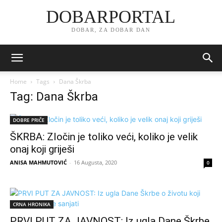
DOBARPORTAL
DOBAR, ZA DOBAR DAN
Home
Tags
Dana Škrba
Tag: Dana Škrba
DOBRE PRIČE
ŠKRBA: Zločin je toliko veći, koliko je velik
onaj koji griješi
ANISA MAHMUTOVIĆ
-
16 Augusta, 2020
0
CRNA HRONIKA
PRVI PUT ZA JAVNOST: Iz ugla Dane Škrbe