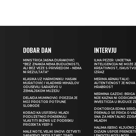
DOBAR DAN
INTERVJU
MINISTRICA JASNA DURAKOVIĆ:
ILMA PEZER: UMJETNA
“BEZ ZNANJA NEMA BUDUĆNOSTI,
INTELIGENCIJA NE MOŽE 
ALI BEZ VEZE S PRIVREDOM – NEMA
KREATIVNOST, ISKUSTVO 
NI REZULTATA”
IZRAZ
KLASIKA UZ HARMONIKU: HASAN
MERIMA ARNAUTALIĆ:
MURATOVIĆ I VLADIMIR MIHAJLOV
AUTENTIČNOST JE NOVA
ODUŠEVILI SARAJEVO U
HRABROST
ZEMALJSKOM MUZEJU
NERMINA GAZDIĆ: BRIGA 
DELAIDA MUMINOVIĆ: POEZIJA JE
NIJE KAZNA NI ODRICANJ
MOJ PROSTOR POTPUNE
INVESTICIJA U BUDUĆE 
SLOBODE
DOKTORICA EDINA SERDA
KORACI KA USPJEHU: MLADI
PREMALO SE PRIČA O VA
PODUZETNICI POKRENULI
SNA ZA MENTALNO ZDRA
VLASTITI BIZNIS UZ PODRŠKU
MLADIH
PROJEKTA YEEP II
HALIMA IŠERIĆ: KLJUČNO 
MALE NOTE, VELIKI SNOVI: ČETVRTI
DIZAJN USPIJE PRENIJE
SARAJEVO “KIDS STAR” TRAŽI
I EMOCIJU KOJU NOSI