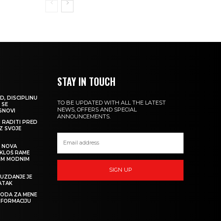
STAY IN TOUCH
D, DISCIPLINU
TO BE UPDATED WITH ALL THE LATEST
 SE
NEWS, OFFERS AND SPECIAL
 SNOVI
ANNOUNCEMENTS.
M RADITI PRED
IZ SVOJE
: NOVA
IKLOŠ RAME
KIM MODNIM
SIGN UP
UZDANJE JE
ATAK
 MODA ZA MENE
SFORMACIJU