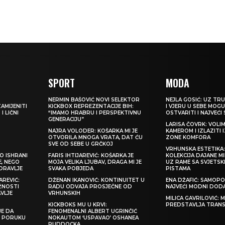
SPORT
MODA
NERMIN BAŠOVIĆ NOVI SELEKTOR
NEJLA GOSIĆ: UZ TRU
ZAMIJENITI
KICKBOX REPREZENTACIJE BIH:
I VJERU U SEBE MOGU
I LIČNI
“IMAMO HRABRU I PERSPEKTIVNU
OSTVARITI I NAJVEĆI
GENERACIJU”
LARISA ČOVRK: VOLI
NAJRA VOLODER: KOŠARKA MI JE
KAMEROM I IZLAZITI 
OTVORILA MNOGA VRATA, DAT ĆU
ZONE KOMFORA
SVE OD SEBE U GRČKOJ
VRHUNSKA ESTETIKA
O ISHRANI
FARIS IHTIJAREVIĆ: KOŠARKA JE
KOLEKCIJA DAJANE M
E, NEGO
MOJA VELIKA LJUBAV, DRAGA MI JE
UZ RAME SA SVJETS
ZDRAVLJE
SVAKA POBJEDA
PISTAMA
REVIĆ:
DŽENAN IKANOVIĆ: KONTINUITET U
ENA DŽAFIĆ: SAMOPO
ŽNOSTI
RADU ODVAJA PROSJEČNE OD
NAJVEĆI MODNI DOD
VLJE
VRHUNSKIH
MILICA GAVRILOVIĆ:
KICKBOKS MU U KRVI:
PREDSTAVLJA TRAN
JE DA
FENOMENALNI ALBERT UGRINČIĆ
TI PORUKU
NOKAUTOM ‘USPAVAO’ OSHANEA
RUDDOCKA