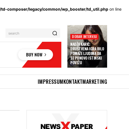
s/td-composer/legacy/common/wp_booster/td_util.php
on line
search
DOBAR INTERVJU
NADŽA KARIĆ:
DRUŠTVENA IGRA BILO
POMAŽE LJUDIMA DA
SE PONOVO ISTINSKI
POVEŽU
IMPRESSUM
KONTAKT
MARKETING