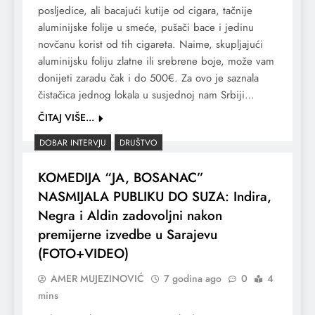
posljedice, ali bacajući kutije od cigara, tačnije
aluminijske folije u smeće, pušači bace i jedinu
novčanu korist od tih cigareta. Naime, skupljajući
aluminijsku foliju zlatne ili srebrene boje, može vam
donijeti zaradu čak i do 500€. Za ovo je saznala
čistačica jednog lokala u susjednoj nam Srbiji…
ČITAJ VIŠE...
DOBAR INTERVJU
DRUŠTVO
KOMEDIJA “JA, BOSANAC”
NASMIJALA PUBLIKU DO SUZA: Indira,
Negra i Aldin zadovoljni nakon
premijerne izvedbe u Sarajevu
(FOTO+VIDEO)
AMER MUJEZINOVIĆ
7 godina ago
0
4
mins