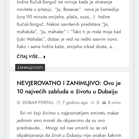
Indira Kučuk-Sorguč ne miruje kada je stvaranje
noviteta u pitanju. “Ja, Bosanac” nova je komedija
(cca 90 minuta smijeha, plača, suza,..) Indire
Kučuk-Sorguč. Nakon savršenih predstava “Ja,
mahaluša”, “Ja, mahalac” i “Tako ti je mala moja kad
ljubi Mahalac”, došao je red na nešto sasvim novo.
Kako i sama Indira kaže, smijeha nikad dosta, a…
ČITAJ VIŠE...
ZANIMLJIVOSTI
NEVJEROVATNO I ZANIMLJIVO: Ovo je
10 najvećih zabluda o životu u Dubaiju
DOBAR PORTAL
7 godina ago
0
8 mins
Svi mi koji živimo u najpoznatijem emiratu makar
jednom smo morali da objasnimo da su ovo
predrasude… Mnogi od nas umorili su se od
objašnjavanja da život u Dubaiju nije onakav kakvim