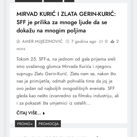
MIRVAD KURIĆ I ZLATA GERIN-KURIĆ:
SFF je prilika za mnoge ljude da se
dokažu na mnogim poljima
AMER MUJEZINOVIĆ
7 godina ago
0
2
mins
Tokom 25. SFF-a, na jednom od gala prijema sreli
smo uvaženog glumca Mirvada Kurića i njegovu
suprugu Zlatu Gerin-Kurić. Zlata nam se, nakon što
nas je primijetila, odmah pohvalila time da joj je
ovo jedan od najboljih ovogodišnjih evenata. SFF
gleda kao nešto izvanredno za filmsku industriju, ali
i za pokazati šta umjetnici iz ostalih…
ČITAJ VIŠE...
PROMO+
PROMOCIJA