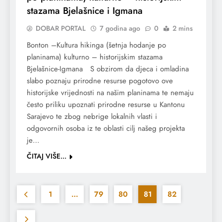
stazama Bjelašnice i Igmana
DOBAR PORTAL
7 godina ago
0
2 mins
Bonton –Kultura hikinga (šetnja hodanje po
planinama) kulturno – historijskim stazama
Bjelašnice-Igmana S obzirom da djeca i omladina
slabo poznaju prirodne resurse pogotovo ove
historijske vrijednosti na našim planinama te nemaju
često priliku upoznati prirodne resurse u Kantonu
Sarajevo te zbog nebrige lokalnih vlasti i
odgovornih osoba iz te oblasti cilj našeg projekta
je…
ČITAJ VIŠE...
1
…
79
80
81
82