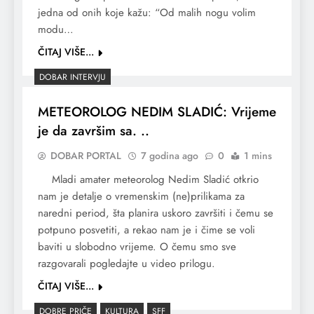
jedna od onih koje kažu: “Od malih nogu volim
modu…
ČITAJ VIŠE...
DOBAR INTERVJU
METEOROLOG NEDIM SLADIĆ: Vrijeme
je da završim sa. ..
DOBAR PORTAL
7 godina ago
0
1 mins
Mladi amater meteorolog Nedim Sladić otkrio
nam je detalje o vremenskim (ne)prilikama za
naredni period, šta planira uskoro završiti i čemu se
potpuno posvetiti, a rekao nam je i čime se voli
baviti u slobodno vrijeme. O čemu smo sve
razgovarali pogledajte u video prilogu.
ČITAJ VIŠE...
DOBRE PRIČE
KULTURA
SFF