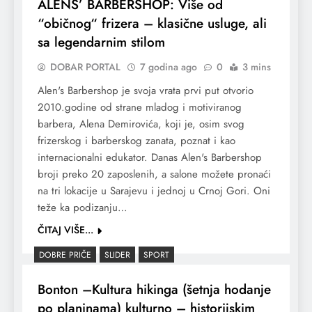
ALENS’ BARBERSHOP: Više od
“običnog“ frizera – klasične usluge, ali
sa legendarnim stilom
DOBAR PORTAL
7 godina ago
0
3 mins
Alen's Barbershop je svoja vrata prvi put otvorio
2010.godine od strane mladog i motiviranog
barbera, Alena Demirovića, koji je, osim svog
frizerskog i barberskog zanata, poznat i kao
internacionalni edukator. Danas Alen's Barbershop
broji preko 20 zaposlenih, a salone možete pronaći
na tri lokacije u Sarajevu i jednoj u Crnoj Gori. Oni
teže ka podizanju…
ČITAJ VIŠE...
DOBRE PRIČE
SLIDER
SPORT
Bonton –Kultura hikinga (šetnja hodanje
po planinama) kulturno – historijskim