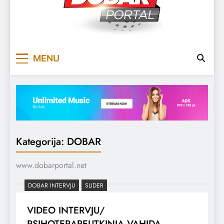
DOBARPORTAL
DOBAR, ZA DOBAR DAN
MENU
Kategorija:
DOBAR
www.dobarportal.net
DOBAR INTERVJU
SLIDER
VIDEO INTERVJU/
PSIHOTERAPEUTKINJA VAHIDA