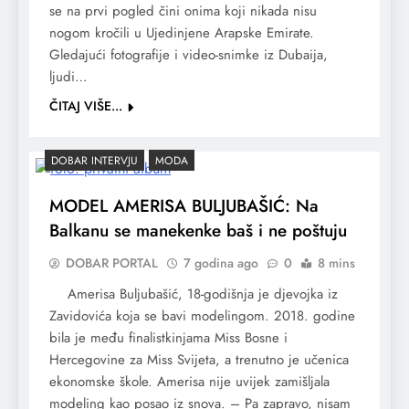
se na prvi pogled čini onima koji nikada nisu
nogom kročili u Ujedinjene Arapske Emirate.
Gledajući fotografije i video-snimke iz Dubaija,
ljudi…
ČITAJ VIŠE...
DOBAR INTERVJU
MODA
MODEL AMERISA BULJUBAŠIĆ: Na
Balkanu se manekenke baš i ne poštuju
DOBAR PORTAL
7 godina ago
0
8 mins
Amerisa Buljubašić, 18-godišnja je djevojka iz
Zavidovića koja se bavi modelingom. 2018. godine
bila je među finalistkinjama Miss Bosne i
Hercegovine za Miss Svijeta, a trenutno je učenica
ekonomske škole. Amerisa nije uvijek zamišljala
modeling kao posao iz snova. – Pa zapravo, nisam