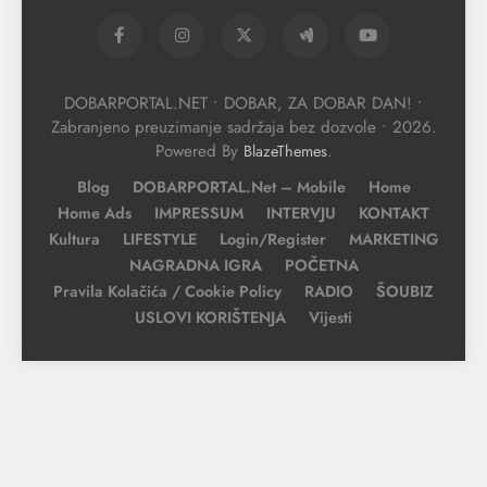
DOBARPORTAL.NET • DOBAR, ZA DOBAR DAN! •
Zabranjeno preuzimanje sadržaja bez dozvole • 2026.
Powered By
.
BlazeThemes
Blog
DOBARPORTAL.net – Mobile
Home
Home Ads
IMPRESSUM
INTERVJU
KONTAKT
Kultura
LIFESTYLE
Login/Register
MARKETING
NAGRADNA IGRA
POČETNA
Pravila Kolačića / Cookie Policy
RADIO
ŠOUBIZ
USLOVI KORIŠTENJA
Vijesti