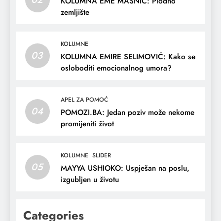
KOLUMNA EME MAŠNIĆ: Plodno
zemljište
KOLUMNE
03
KOLUMNA EMIRE SELIMOVIĆ: Kako se
osloboditi emocionalnog umora?
APEL ZA POMOĆ
04
POMOZI.BA: Jedan poziv može nekome
promijeniti život
KOLUMNE
SLIDER
05
MAYYA USHIOKO: Uspješan na poslu,
izgubljen u životu
Categories