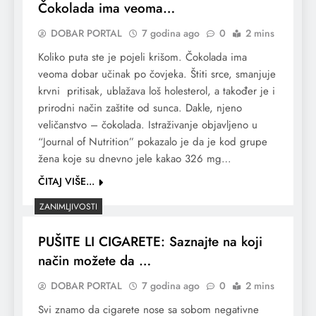
Čokolada ima veoma…
DOBAR PORTAL
7 godina ago
0
2 mins
Koliko puta ste je pojeli krišom. Čokolada ima
veoma dobar učinak po čovjeka. Štiti srce, smanjuje
krvni pritisak, ublažava loš holesterol, a također je i
prirodni način zaštite od sunca. Dakle, njeno
veličanstvo – čokolada. Istraživanje objavljeno u
“Journal of Nutrition” pokazalo je da je kod grupe
žena koje su dnevno jele kakao 326 mg…
ČITAJ VIŠE...
ZANIMLJIVOSTI
PUŠITE LI CIGARETE: Saznajte na koji
način možete da …
DOBAR PORTAL
7 godina ago
0
2 mins
Svi znamo da cigarete nose sa sobom negativne