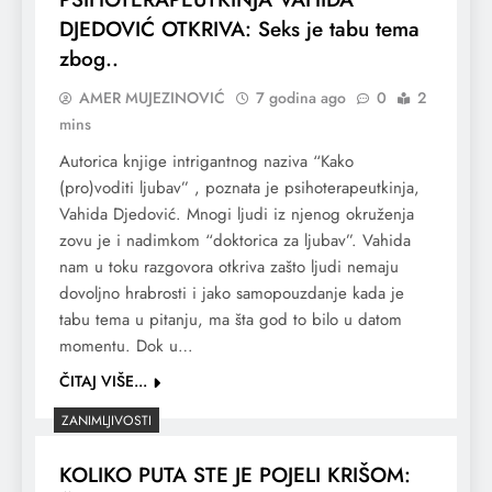
DJEDOVIĆ OTKRIVA: Seks je tabu tema
zbog..
AMER MUJEZINOVIĆ
7 godina ago
0
2
mins
Autorica knjige intrigantnog naziva “Kako
(pro)voditi ljubav” , poznata je psihoterapeutkinja,
Vahida Djedović. Mnogi ljudi iz njenog okruženja
zovu je i nadimkom “doktorica za ljubav”. Vahida
nam u toku razgovora otkriva zašto ljudi nemaju
dovoljno hrabrosti i jako samopouzdanje kada je
tabu tema u pitanju, ma šta god to bilo u datom
momentu. Dok u…
ČITAJ VIŠE...
ZANIMLJIVOSTI
KOLIKO PUTA STE JE POJELI KRIŠOM: