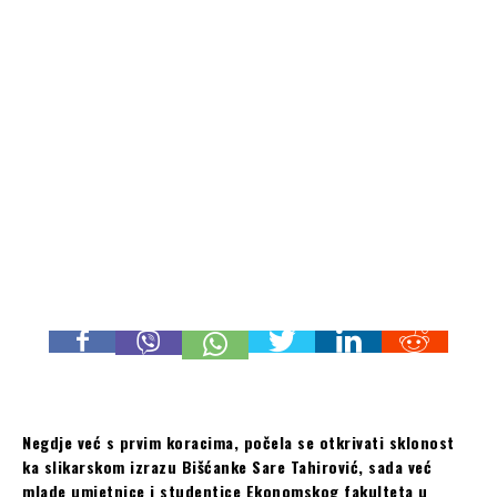
Negdje već s prvim koracima, počela se otkrivati sklonost
ka slikarskom izrazu Bišćanke Sare Tahirović, sada već
mlade umjetnice i studentice Ekonomskog fakulteta u