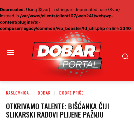
Deprecated
: Using ${var} in strings is deprecated, use {$var}
instead in
/var/www/clients/client107/web241/web/wp-
content/plugins/td-
composer/legacy/common/wp_booster/td_util.php
on line
3340
NASLOVNICA
DOBAR
DOBRE PRIČE
OTKRIVAMO TALENTE: BIŠĆANKA ČIJI
SLIKARSKI RADOVI PLIJENE PAŽNJU