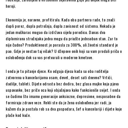
heroji.
Ekonomija je, naravno, profitirala. Kada oba partnera rade, to znači
dupli porez, dupla potrošnja, dupla zavisnost od sistema. Nekada je
jedan muškarac mogao da izdržava cijelu porodicu. Danas dva
diplomirana stručnjaka jedva mogu da priušte jednsoban stan. Zar to
nije čudno? Produktivnost je porasla za 300%, ali životni standard je
pao. Gdje je nestao taj višak? U džepove onih koji su vam prodali priču o
oslobođenju dok su vas pretvarali u moderne kmetove.
I onda je tu pitanje djece. Ko odgaja djecu kada su oba roditelja
zatvorena u kancelarijama osam, devet, deset sati dnevno? Vrtići,
dadilje, tableti. Dijete odrasta bez dodira, bez glasa majke koja pjeva
uspavanke, bez priče oca koji objašnjava kako funkcioniše svijet. I onda
se čudimo što imamo generacije anksiozne, depresivne, nesposobne da
formiraju zdrave veze. Rekli ste da je žena oslobođena jer radi, ja
kažem da je postala rob sa dva gospodara, šef u kancelariji i dijete koje
plače kod kuće.