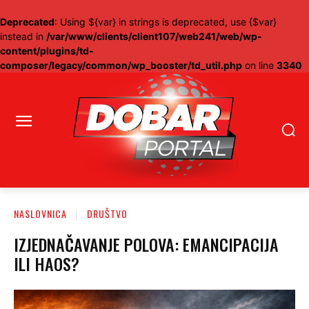
Deprecated
: Using ${var} in strings is deprecated, use {$var}
instead in
/var/www/clients/client107/web241/web/wp-
content/plugins/td-
composer/legacy/common/wp_booster/td_util.php
on line
3340
NASLOVNICA
DRUŠTVO
IZJEDNAČAVANJE POLOVA: EMANCIPACIJA
ILI HAOS?