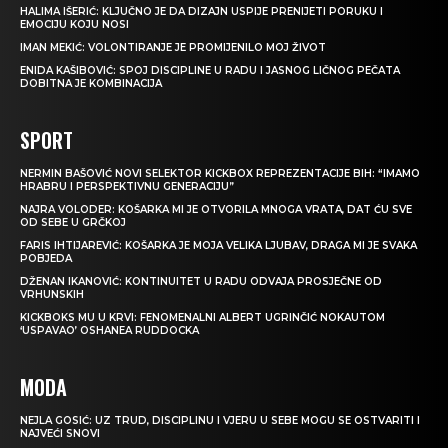
HALIMA IŠERIĆ: KLJUČNO JE DA DIZAJN USPIJE PRENIJETI PORUKU I
EMOCIJU KOJU NOSI
IMAN MEKIĆ: VOLONTIRANJE JE PROMIJENILO MOJ ŽIVOT
ENIDA KAŠIBOVIĆ: SPOJ DISCIPLINE U RADU I JASNOG LIČNOG PEČATA
DOBITNA JE KOMBINACIJA
SPORT
NERMIN BAŠOVIĆ NOVI SELEKTOR KICKBOX REPREZENTACIJE BIH: “IMAMO
HRABRU I PERSPEKTIVNU GENERACIJU”
NAJRA VOLODER: KOŠARKA MI JE OTVORILA MNOGA VRATA, DAT ĆU SVE
OD SEBE U GRČKOJ
FARIS IHTIJAREVIĆ: KOŠARKA JE MOJA VELIKA LJUBAV, DRAGA MI JE SVAKA
POBJEDA
DŽENAN IKANOVIĆ: KONTINUITET U RADU ODVAJA PROSJEČNE OD
VRHUNSKIH
KICKBOKS MU U KRVI: FENOMENALNI ALBERT UGRINČIĆ NOKAUTOM
‘USPAVAO’ OSHANEA RUDDOCKA
MODA
NEJLA GOSIĆ: UZ TRUD, DISCIPLINU I VJERU U SEBE MOGU SE OSTVARITI I
NAJVEĆI SNOVI