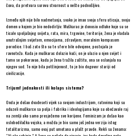
čuva, da pretvara surovu stvarnost u nešto podnošljivo.
Između njih nije bilo nadmetanja, svako je imao svoju sferu uticaja, svoju
domen u kojem je bio nedodirljiv. Muškarac je donosio odluke koje su se
ticale spoljašnjeg svijeta, rata, mira, trgovine, teritorije, žena je vladala
unutrašnjim svijetom, emocijama, zdravljem, moralnim kompasom
porodice. I baš zato što su te sfere bile odvojene, postojala je
ravnoteža. Kada je muškarac dolazio kući, on je ulazio u njen svijet i
tamo se pokoravao, kada je žena tražila zaštitu, ona se oslanjala na
njegov sud. To nije bila potčinjenost, to je bio dogovor stariji od
civilizacije.
Trijumf jednakosti ili kolaps sistema?
Onda je došao dvadeseti vijek sa svojom industrijom, ratovima koji su
oduzeli muškarce sa polja i fabrika i ideologijama koje su obećavale raj
na zemlji ako samo presječemo sve korijene. Feminizam je došao kao
oslobodilačka vojska, a možda je bio samo još jedna verzija istog
totalitarizma, samo ovaj put umotana u plašt pravde. Rekli su ženama:
“Vi ste robinje.” A žene su počele da vjeruju, jer kada dovoljno puta