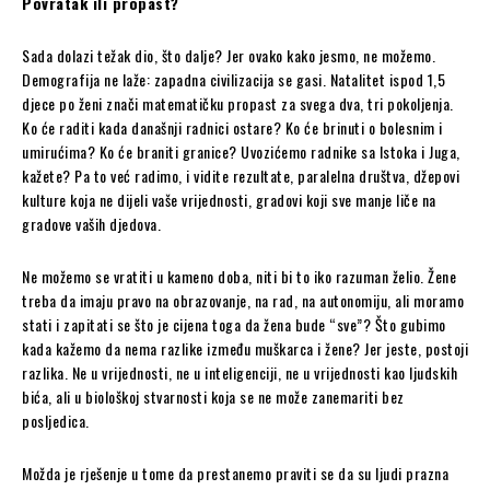
Povratak ili propast?
Sada dolazi težak dio, što dalje? Jer ovako kako jesmo, ne možemo.
Demografija ne laže: zapadna civilizacija se gasi. Natalitet ispod 1,5
djece po ženi znači matematičku propast za svega dva, tri pokoljenja.
Ko će raditi kada današnji radnici ostare? Ko će brinuti o bolesnim i
umirućima? Ko će braniti granice? Uvozićemo radnike sa Istoka i Juga,
kažete? Pa to već radimo, i vidite rezultate, paralelna društva, džepovi
kulture koja ne dijeli vaše vrijednosti, gradovi koji sve manje liče na
gradove vaših djedova.
Ne možemo se vratiti u kameno doba, niti bi to iko razuman želio. Žene
treba da imaju pravo na obrazovanje, na rad, na autonomiju, ali moramo
stati i zapitati se što je cijena toga da žena bude “sve”? Što gubimo
kada kažemo da nema razlike između muškarca i žene? Jer jeste, postoji
razlika. Ne u vrijednosti, ne u inteligenciji, ne u vrijednosti kao ljudskih
bića, ali u biološkoj stvarnosti koja se ne može zanemariti bez
posljedica.
Možda je rješenje u tome da prestanemo praviti se da su ljudi prazna