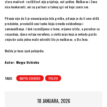
staru mudrost: različitost nije prijetnja, već poklon. Muškarac i žena
nisu konkurenti, oni su partneri u takvoj igri od koje zavisi sve.
Pitanje nije da li je emancipacija bila greška, pitanje je da li smo otišli
predaleko, preskočili onu tanku liniju između oslobođenja i
samouništenja. I dok razmišljamo o tome, vrijeme ističe, a porodice se
raspadaju, djeca ostaju nerođena, a civilizacija koja je nekada gazila
zvijezde sada jedva može odrediti što je muškarac, a što žena.
Možda je haos ipak pobijedio.
Autor: Mayya Ushioko
TAGS:
MAYYA USHIOKO
POLOVI
18 JANUARA, 2026