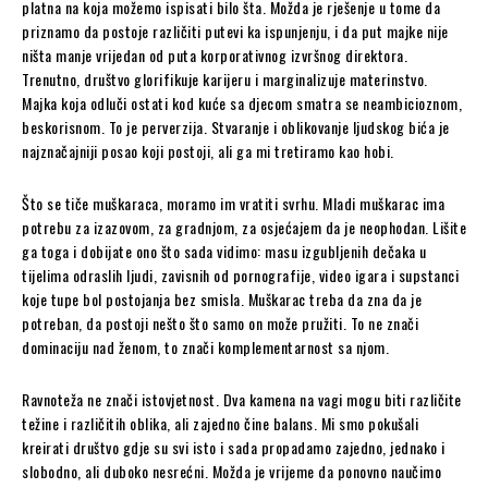
platna na koja možemo ispisati bilo šta. Možda je rješenje u tome da
priznamo da postoje različiti putevi ka ispunjenju, i da put majke nije
ništa manje vrijedan od puta korporativnog izvršnog direktora.
Trenutno, društvo glorifikuje karijeru i marginalizuje materinstvo.
Majka koja odluči ostati kod kuće sa djecom smatra se neambicioznom,
beskorisnom. To je perverzija. Stvaranje i oblikovanje ljudskog bića je
najznačajniji posao koji postoji, ali ga mi tretiramo kao hobi.
Što se tiče muškaraca, moramo im vratiti svrhu. Mladi muškarac ima
potrebu za izazovom, za grаdnjom, za osjećajem da je neophodan. Lišite
ga toga i dobijate ono što sada vidimo: masu izgubljenih dečaka u
tijelima odraslih ljudi, zavisnih od pornografije, video igara i supstanci
koje tupе bol postojanja bez smisla. Muškarac treba da zna da je
potreban, da postoji nešto što samo on može pružiti. To ne znači
dominaciju nad ženom, to znači komplementarnost sa njom.
Ravnoteža ne znači istovjetnost. Dva kamena na vagi mogu biti različite
težine i različitih oblika, ali zajedno čine balans. Mi smo pokušali
kreirati društvo gdje su svi isto i sada propadamo zajedno, jednako i
slobodno, ali duboko nesrećni. Možda je vrijeme da ponovno naučimo