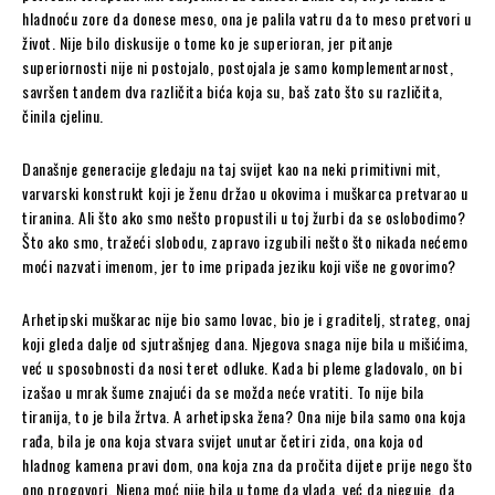
hladnoću zore da donese meso, ona je palila vatru da to meso pretvori u
život. Nije bilo diskusije o tome ko je superioran, jer pitanje
superiornosti nije ni postojalo, postojala je samo komplementarnost,
savršen tandem dva različita bića koja su, baš zato što su različita,
činila cjelinu.
Današnje generacije gledaju na taj svijet kao na neki primitivni mit,
varvarski konstrukt koji je ženu držao u okovima i muškarca pretvarao u
tiranina. Ali što ako smo nešto propustili u toj žurbi da se oslobodimo?
Što ako smo, tražeći slobodu, zapravo izgubili nešto što nikada nećemo
moći nazvati imenom, jer to ime pripada jeziku koji više ne govorimo?
Arhetipski muškarac nije bio samo lovac, bio je i graditelj, strateg, onaj
koji gleda dalje od sjutrašnjeg dana. Njegova snaga nije bila u mišićima,
već u sposobnosti da nosi teret odluke. Kada bi pleme gladovalo, on bi
izašao u mrak šume znajući da se možda neće vratiti. To nije bila
tiranija, to je bila žrtva. A arhetipska žena? Ona nije bila samo ona koja
rađa, bila je ona koja stvara svijet unutar četiri zida, ona koja od
hladnog kamena pravi dom, ona koja zna da pročita dijete prije nego što
ono progovori. Njena moć nije bila u tome da vlada, već da njeguje, da