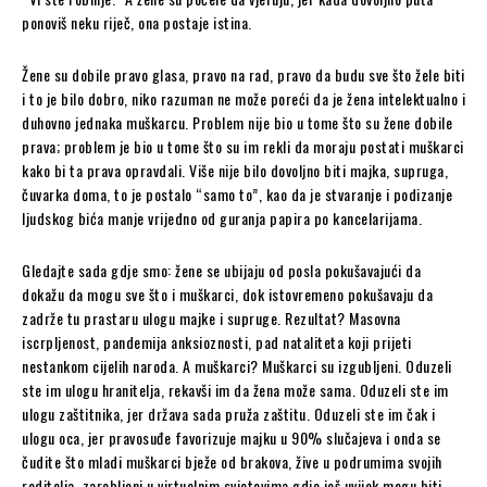
ponoviš neku riječ, ona postaje istina.
Žene su dobile pravo glasa, pravo na rad, pravo da budu sve što žele biti
i to je bilo dobro, niko razuman ne može poreći da je žena intelektualno i
duhovno jednaka muškarcu. Problem nije bio u tome što su žene dobile
prava; problem je bio u tome što su im rekli da moraju postati muškarci
kako bi ta prava opravdali. Više nije bilo dovoljno biti majka, supruga,
čuvarka doma, to je postalo “samo to”, kao da je stvaranje i podizanje
ljudskog bića manje vrijedno od guranja papira po kancelarijama.
Gledajte sada gdje smo: žene se ubijaju od posla pokušavajući da
dokažu da mogu sve što i muškarci, dok istovremeno pokušavaju da
zadrže tu prastaru ulogu majke i supruge. Rezultat? Masovna
iscrpljenost, pandemija anksioznosti, pad nataliteta koji prijeti
nestankom cijelih naroda. A muškarci? Muškarci su izgubljeni. Oduzeli
ste im ulogu hranitelja, rekavši im da žena može sama. Oduzeli ste im
ulogu zaštitnika, jer država sada pruža zaštitu. Oduzeli ste im čak i
ulogu oca, jer pravosuđe favorizuje majku u 90% slučajeva i onda se
čudite što mladi muškarci bježe od brakova, žive u podrumima svojih
roditelja, zarobljeni u virtuelnim svjetovima gdje još uvijek mogu biti