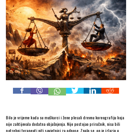
Bilo je vrijeme kada su muškarci i žene plesali drevnu koreografiju koja
nije zahtijevala dodatna objašnjenja. Nije postojao priručnik, nisu bili
potrebni terapeuti niti savjetnici za odnose. Znalo se, on je izlazio u