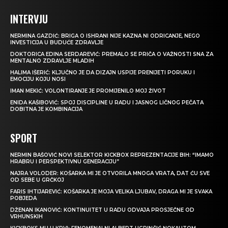
INTERVJU
NERMINA GAZDIĆ: BRIGA O ISHRANI NIJE KAZNA NI ODRICANJE, NEGO
INVESTICIJA U BUDUĆE ZDRAVLJE
DOKTORICA EDINA SERDAREVIĆ: PREMALO SE PRIČA O VAŽNOSTI SNA ZA
MENTALNO ZDRAVLJE MLADIH
HALIMA IŠERIĆ: KLJUČNO JE DA DIZAJN USPIJE PRENIJETI PORUKU I
EMOCIJU KOJU NOSI
IMAN MEKIĆ: VOLONTIRANJE JE PROMIJENILO MOJ ŽIVOT
ENIDA KAŠIBOVIĆ: SPOJ DISCIPLINE U RADU I JASNOG LIČNOG PEČATA
DOBITNA JE KOMBINACIJA
SPORT
NERMIN BAŠOVIĆ NOVI SELEKTOR KICKBOX REPREZENTACIJE BIH: “IMAMO
HRABRU I PERSPEKTIVNU GENERACIJU”
NAJRA VOLODER: KOŠARKA MI JE OTVORILA MNOGA VRATA, DAT ĆU SVE
OD SEBE U GRČKOJ
FARIS IHTIJAREVIĆ: KOŠARKA JE MOJA VELIKA LJUBAV, DRAGA MI JE SVAKA
POBJEDA
DŽENAN IKANOVIĆ: KONTINUITET U RADU ODVAJA PROSJEČNE OD
VRHUNSKIH