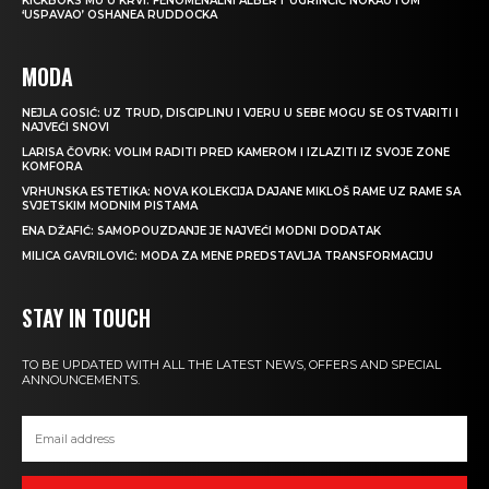
KICKBOKS MU U KRVI: FENOMENALNI ALBERT UGRINČIĆ NOKAUTOM
‘USPAVAO’ OSHANEA RUDDOCKA
MODA
NEJLA GOSIĆ: UZ TRUD, DISCIPLINU I VJERU U SEBE MOGU SE OSTVARITI I
NAJVEĆI SNOVI
LARISA ČOVRK: VOLIM RADITI PRED KAMEROM I IZLAZITI IZ SVOJE ZONE
KOMFORA
VRHUNSKA ESTETIKA: NOVA KOLEKCIJA DAJANE MIKLOŠ RAME UZ RAME SA
SVJETSKIM MODNIM PISTAMA
ENA DŽAFIĆ: SAMOPOUZDANJE JE NAJVEĆI MODNI DODATAK
MILICA GAVRILOVIĆ: MODA ZA MENE PREDSTAVLJA TRANSFORMACIJU
STAY IN TOUCH
TO BE UPDATED WITH ALL THE LATEST NEWS, OFFERS AND SPECIAL
ANNOUNCEMENTS.