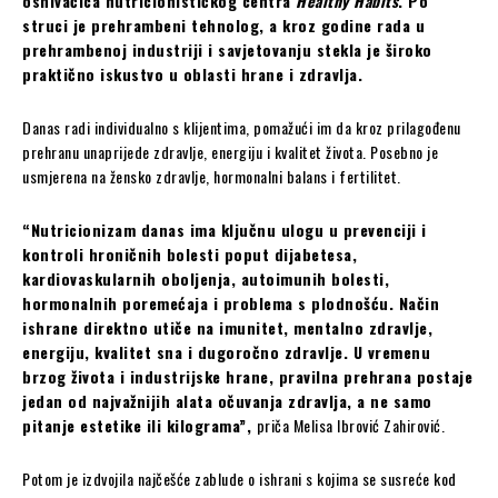
osnivačica nutricionističkog centra
Healthy Habits
. Po
struci je prehrambeni tehnolog, a kroz godine rada u
prehrambenoj industriji i savjetovanju stekla je široko
praktično iskustvo u oblasti hrane i zdravlja.
Danas radi individualno s klijentima, pomažući im da kroz prilagođenu
prehranu unaprijede zdravlje, energiju i kvalitet života. Posebno je
usmjerena na žensko zdravlje, hormonalni balans i fertilitet.
“Nutricionizam danas ima ključnu ulogu u prevenciji i
kontroli hroničnih bolesti poput dijabetesa,
kardiovaskularnih oboljenja, autoimunih bolesti,
hormonalnih poremećaja i problema s plodnošću. Način
ishrane direktno utiče na imunitet, mentalno zdravlje,
energiju, kvalitet sna i dugoročno zdravlje. U vremenu
brzog života i industrijske hrane, pravilna prehrana postaje
jedan od najvažnijih alata očuvanja zdravlja, a ne samo
pitanje estetike ili kilograma”,
priča Melisa Ibrović Zahirović.
Potom je izdvojila najčešće zablude o ishrani s kojima se susreće kod