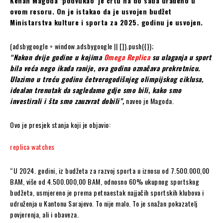
Kenan Magoda ‘podvukao’ je crtu na do sada urađeno u
ovom resoru. On je istakao da je usvojen budžet
Ministarstva kulture i sporta za 2025. godinu je usvojen.
(adsbygoogle = window.adsbygoogle || []).push({});
“Nakon dvije godine u kojima
Omega Replica
su ulaganja u sport
bila veća nego ikada ranije, ova godina označava prekretnicu.
Ulazimo u treću godinu četverogodišnjeg olimpijskog ciklusa,
idealan trenutak da sagledamo gdje smo bili, kako smo
investirali i šta smo zauzvrat dobili”,
naveo je Magoda.
Ovo je presjek stanja koji je objavio:
replica watches
“U 2024. godini, iz budžeta za razvoj sporta u iznosu od 7.500.000,00
BAM, više od 4.500.000,00 BAM, odnosno 60% ukupnog sportskog
budžeta, usmjereno je prema petnaestak najjačih sportskih klubova i
udruženja u Kantonu Sarajevo. To nije malo. To je snažan pokazatelj
povjerenja, ali i obaveza.