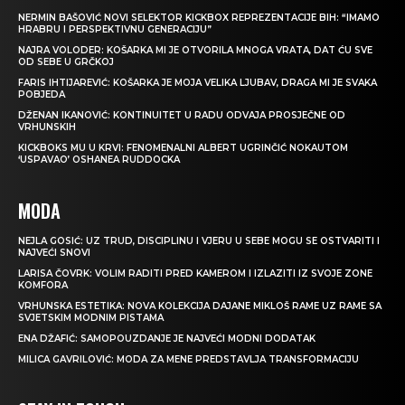
NERMIN BAŠOVIĆ NOVI SELEKTOR KICKBOX REPREZENTACIJE BIH: “IMAMO
HRABRU I PERSPEKTIVNU GENERACIJU”
NAJRA VOLODER: KOŠARKA MI JE OTVORILA MNOGA VRATA, DAT ĆU SVE
OD SEBE U GRČKOJ
FARIS IHTIJAREVIĆ: KOŠARKA JE MOJA VELIKA LJUBAV, DRAGA MI JE SVAKA
POBJEDA
DŽENAN IKANOVIĆ: KONTINUITET U RADU ODVAJA PROSJEČNE OD
VRHUNSKIH
KICKBOKS MU U KRVI: FENOMENALNI ALBERT UGRINČIĆ NOKAUTOM
‘USPAVAO’ OSHANEA RUDDOCKA
MODA
NEJLA GOSIĆ: UZ TRUD, DISCIPLINU I VJERU U SEBE MOGU SE OSTVARITI I
NAJVEĆI SNOVI
LARISA ČOVRK: VOLIM RADITI PRED KAMEROM I IZLAZITI IZ SVOJE ZONE
KOMFORA
VRHUNSKA ESTETIKA: NOVA KOLEKCIJA DAJANE MIKLOŠ RAME UZ RAME SA
SVJETSKIM MODNIM PISTAMA
ENA DŽAFIĆ: SAMOPOUZDANJE JE NAJVEĆI MODNI DODATAK
MILICA GAVRILOVIĆ: MODA ZA MENE PREDSTAVLJA TRANSFORMACIJU