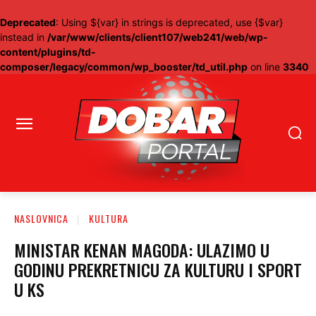
Deprecated
: Using ${var} in strings is deprecated, use {$var}
instead in
/var/www/clients/client107/web241/web/wp-
content/plugins/td-
composer/legacy/common/wp_booster/td_util.php
on line
3340
NASLOVNICA
KULTURA
MINISTAR KENAN MAGODA: ULAZIMO U
GODINU PREKRETNICU ZA KULTURU I SPORT
U KS