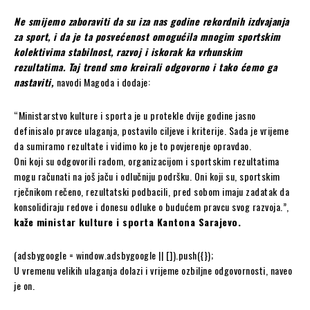
Ne smijemo zaboraviti da su iza nas godine rekordnih izdvajanja
za sport, i da je ta posvećenost omogućila mnogim sportskim
kolektivima stabilnost, razvoj i iskorak ka vrhunskim
rezultatima. Taj trend smo kreirali odgovorno i tako ćemo ga
nastaviti,
navodi Magoda i dodaje:
“Ministarstvo kulture i sporta je u protekle dvije godine jasno
definisalo pravce ulaganja, postavilo ciljeve i kriterije. Sada je vrijeme
da sumiramo rezultate i vidimo ko je to povjerenje opravdao.
Oni koji su odgovorili radom, organizacijom i sportskim rezultatima
mogu računati na još jaču i odlučniju podršku. Oni koji su, sportskim
rječnikom rečeno, rezultatski podbacili, pred sobom imaju zadatak da
konsolidiraju redove i donesu odluke o budućem pravcu svog razvoja.”,
kaže ministar kulture i sporta Kantona Sarajevo.
(adsbygoogle = window.adsbygoogle || []).push({});
U vremenu velikih ulaganja dolazi i vrijeme ozbiljne odgovornosti, naveo
je on.