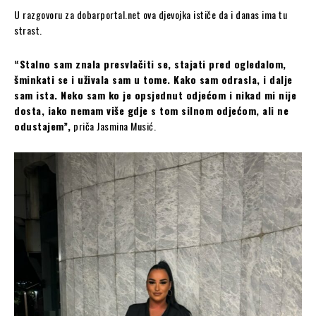
U razgovoru za dobarportal.net ova djevojka ističe da i danas ima tu
strast.
“Stalno sam znala presvlačiti se, stajati pred ogledalom,
šminkati se i uživala sam u tome. Kako sam odrasla, i dalje
sam ista. Neko sam ko je opsjednut odjećom i nikad mi nije
dosta, iako nemam više gdje s tom silnom odjećom, ali ne
odustajem”,
priča Jasmina Musić.