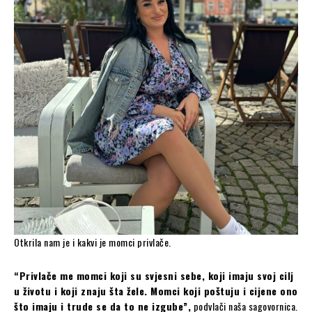
Otkrila nam je i kakvi je momci privlače.
“Privlače me momci koji su svjesni sebe, koji imaju svoj cilj
u životu i koji znaju šta žele. Momci koji poštuju i cijene ono
što imaju i trude se da to ne izgube”,
podvlači naša sagovornica.