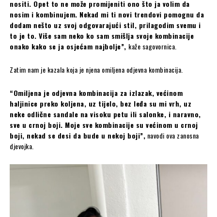
nositi. Opet to ne može promijeniti ono što ja volim da
nosim i kombinujem. Nekad mi ti novi trendovi pomognu da
dodam nešto uz svoj odgovarajući stil, prilagodim svemu i
to je to. Više sam neko ko sam smišlja svoje kombinacije
onako kako se ja osjećam najbolje”,
kaže sagovornica.
Zatim nam je kazala koja je njena omiljena odjevna kombinacija.
“Omiljena je odjevna kombinacija za izlazak, većinom
haljinice preko koljena, uz tijelo, bez leđa su mi vrh, uz
neke odlične sandale na visoku petu ili salonke, i naravno,
sve u crnoj boji. Moje sve kombinacije su većinom u crnoj
boji, nekad se desi da bude u nekoj boji”,
navodi ova zanosna
djevojka.