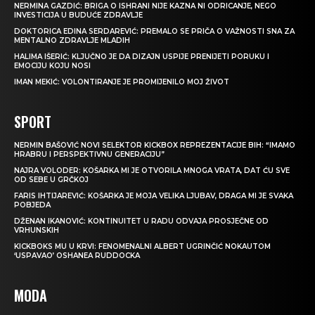
NERMINA GAZDIĆ: BRIGA O ISHRANI NIJE KAZNA NI ODRICANJE, NEGO
INVESTICIJA U BUDUĆE ZDRAVLJE
DOKTORICA EDINA SERDAREVIĆ: PREMALO SE PRIČA O VAŽNOSTI SNA ZA
MENTALNO ZDRAVLJE MLADIH
HALIMA IŠERIĆ: KLJUČNO JE DA DIZAJN USPIJE PRENIJETI PORUKU I
EMOCIJU KOJU NOSI
IMAN MEKIĆ: VOLONTIRANJE JE PROMIJENILO MOJ ŽIVOT
SPORT
NERMIN BAŠOVIĆ NOVI SELEKTOR KICKBOX REPREZENTACIJE BIH: “IMAMO
HRABRU I PERSPEKTIVNU GENERACIJU”
NAJRA VOLODER: KOŠARKA MI JE OTVORILA MNOGA VRATA, DAT ĆU SVE
OD SEBE U GRČKOJ
FARIS IHTIJAREVIĆ: KOŠARKA JE MOJA VELIKA LJUBAV, DRAGA MI JE SVAKA
POBJEDA
DŽENAN IKANOVIĆ: KONTINUITET U RADU ODVAJA PROSJEČNE OD
VRHUNSKIH
KICKBOKS MU U KRVI: FENOMENALNI ALBERT UGRINČIĆ NOKAUTOM
‘USPAVAO’ OSHANEA RUDDOCKA
MODA