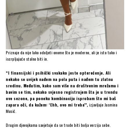
Priznaje da nije lako odoljeti onome što je moderno, ali je isto tako i
iscrpljujuće stalno biti in.
“I finansijski i psihički svakako jeste opterećenje. Ali
nekako se uvijek nađem na pola puta i nađem tu zlatnu
sredinu. Međutim, kako sam više na društvenim mrežama i
bavim se tim, nekako svjesno registrujem šta je u trendu
ove sezone, pa poneku kombinaciju isprobam što mi baš
zapara oči, da kažem: ‘Ehh, ovo mi treba'”,
izjavljuje Jasmina
Musić.
Drugim djevojkama savjetuje da se trude biti bolja verzija sebe.