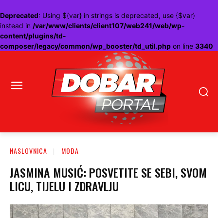
Deprecated
: Using ${var} in strings is deprecated, use {$var}
instead in
/var/www/clients/client107/web241/web/wp-
content/plugins/td-
composer/legacy/common/wp_booster/td_util.php
on line
3340
NASLOVNICA
MODA
JASMINA MUSIĆ: POSVETITE SE SEBI, SVOM
LICU, TIJELU I ZDRAVLJU