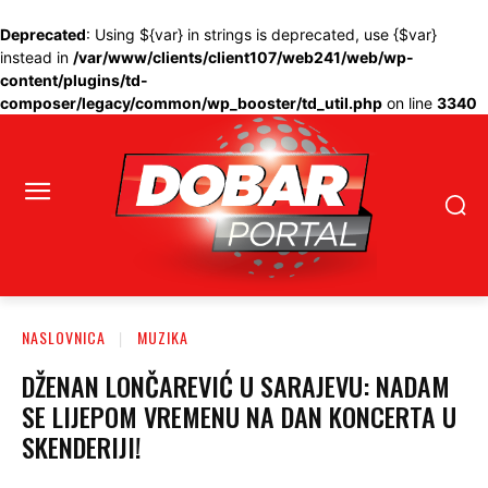
Deprecated
: Using ${var} in strings is deprecated, use {$var}
instead in
/var/www/clients/client107/web241/web/wp-
content/plugins/td-
composer/legacy/common/wp_booster/td_util.php
on line
3340
NASLOVNICA
MUZIKA
DŽENAN LONČAREVIĆ U SARAJEVU: NADAM
SE LIJEPOM VREMENU NA DAN KONCERTA U
SKENDERIJI!