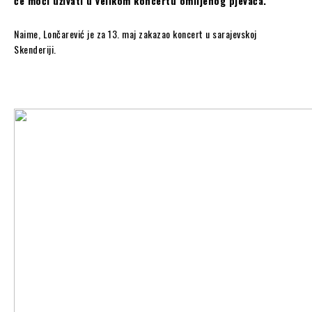
će moći uživati u velikom koncertu omiljenog pjevača.
Naime, Lončarević je za 13. maj zakazao koncert u sarajevskoj
Skenderiji.