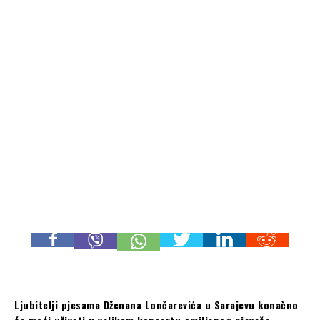
Ljubitelji pjesama Dženana Lončarevića u Sarajevu konačno