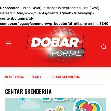
Deprecated
: Using ${var} in strings is deprecated, use {$var}
instead in
/var/www/clients/client107/web241/web/wp-
content/plugins/td-
composer/legacy/common/wp_booster/td_util.php
on line
3340
NASLOVNICA
TAGOVI
CENTAR SKENDERIJA
CENTAR SKENDERIJA