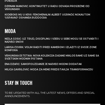
POBJEDA
DŽENAN IKANOVIĆ: KONTINUITET U RADU ODVAJA PROSJEČNE OD
VRHUNSKIH
KICKBOKS MU U KRVI: FENOMENALNI ALBERT UGRINČIĆ NOKAUTOM
‘USPAVAO’ OSHANEA RUDDOCKA
MODA
NEJLA GOSIĆ: UZ TRUD, DISCIPLINU I VJERU U SEBE MOGU SE OSTVARITI I
NAJVEĆI SNOVI
LARISA ČOVRK: VOLIM RADITI PRED KAMEROM I IZLAZITI IZ SVOJE ZONE
KOMFORA
VRHUNSKA ESTETIKA: NOVA KOLEKCIJA DAJANE MIKLOŠ RAME UZ RAME SA
SVJETSKIM MODNIM PISTAMA
ENA DŽAFIĆ: SAMOPOUZDANJE JE NAJVEĆI MODNI DODATAK
MILICA GAVRILOVIĆ: MODA ZA MENE PREDSTAVLJA TRANSFORMACIJU
STAY IN TOUCH
TO BE UPDATED WITH ALL THE LATEST NEWS, OFFERS AND SPECIAL
ANNOUNCEMENTS.