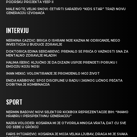
PODRŠKU PROJEKTA YEEP II
MALE NOTE, VELIKI SNOVI: ČETVRTI SARAJEVO “KIDS STAR” TRAŽI NOVU
GENERACIJU IZVOĐAČA
INTERVJU
NERMINA GAZDIĆ: BRIGA O ISHRANI NIJE KAZNA NI ODRICANJE, NEGO
INVESTICIJA U BUDUĆE ZDRAVLJE
DOKTORICA EDINA SERDAREVIĆ: PREMALO SE PRIČA O VAŽNOSTI SNA ZA
MENTALNO ZDRAVLJE MLADIH
HALIMA IŠERIĆ: KLJUČNO JE DA DIZAJN USPIJE PRENIJETI PORUKU I
EMOCIJU KOJU NOSI
IMAN MEKIĆ: VOLONTIRANJE JE PROMIJENILO MOJ ŽIVOT
ENIDA KAŠIBOVIĆ: SPOJ DISCIPLINE U RADU I JASNOG LIČNOG PEČATA
DOBITNA JE KOMBINACIJA
SPORT
NERMIN BAŠOVIĆ NOVI SELEKTOR KICKBOX REPREZENTACIJE BIH: “IMAMO
HRABRU I PERSPEKTIVNU GENERACIJU”
NAJRA VOLODER: KOŠARKA MI JE OTVORILA MNOGA VRATA, DAT ĆU SVE
OD SEBE U GRČKOJ
FARIS IHTIJAREVIĆ: KOŠARKA JE MOJA VELIKA LJUBAV, DRAGA MI JE SVAKA