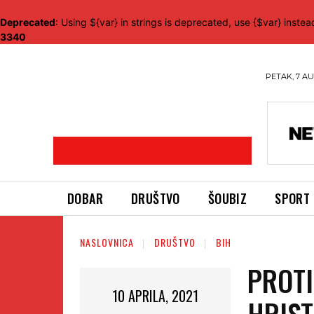
Deprecated
: Using ${var} in strings is deprecated, use {$var} instea
3340
PETAK, 7 AU
DOBAR
DRUŠTVO
ŠOUBIZ
SPORT
NASLOVNICA
DRUŠTVO
BIH
PROTI
10 APRILA, 2021
HRIST