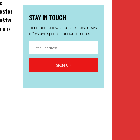
e
rostor
STAY IN TOUCH
uštvu.
ju iz
To be updated with all the latest news,
offers and special announcements.
 i
SIGN UP