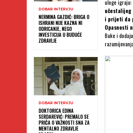
uloge igraju:
DOBAR INTERVJU
učestalijeg
NERMINA GAZDIĆ: BRIGA O
i prijeti d
ISHRANI NIJE KAZNA NI
Opasnosti n
ODRICANJE, NEGO
INVESTICIJA U BUDUĆE
Buke i dodaju
ZDRAVLJE
razumijevanj
DOBAR INTERVJU
DOKTORICA EDINA
SERDAREVIĆ: PREMALO SE
PRIČA O VAŽNOSTI SNA ZA
MENTALNO ZDRAVLJE