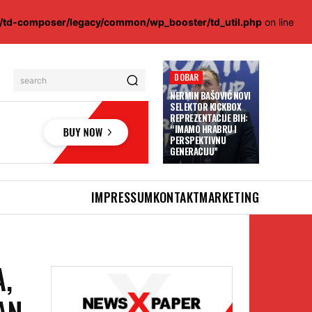
s/td-composer/legacy/common/wp_booster/td_util.php
on line
DOBAR
search
NERMIN BAŠOVIĆ NOVI
SELEKTOR KICKBOX
REPREZENTACIJE BIH:
“IMAMO HRABRU I
PERSPEKTIVNU
GENERACIJU”
IMPRESSUM
KONTAKT
MARKETING
A,
AN