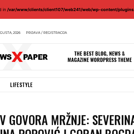
d in
/var/www/clients/client107/web241/web/wp-content/plugin
GUSTA, 2026
PRIJAVA / REGISTRACIJA
LIFESTYLE
V GOVORA MRŽNJE: SEVERIN
INA POPOVIĆ I GORAN BOGD