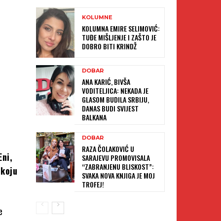
KOLUMNE
KOLUMNA EMIRE SELIMOVIĆ:
TUĐE MIŠLJENJE I ZAŠTO JE
DOBRO BITI KRINDŽ
DOBAR
ANA KARIĆ, BIVŠA
VODITELJICA: NEKADA JE
GLASOM BUDILA SRBIJU,
DANAS BUDI SVIJEST
BALKANA
DOBAR
RAZA ČOLAKOVIĆ U
Eni,
SARAJEVU PROMOVISALA
“ZABRANJENU BLISKOST”:
 koju
SVAKA NOVA KNJIGA JE MOJ
TROFEJ!
e