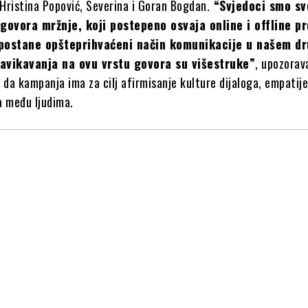
 Hristina Popović, Severina i Goran Bogdan.
“Svjedoci smo sv
 govora mržnje, koji postepeno osvaja online i offline p
a postane opšteprihvaćeni način komunikacije u našem dr
avikavanja na ovu vrstu govora su višestruke”
, upozorava
 da kampanja ima za cilj afirmisanje kulture dijaloga, empatije
a među ljudima.