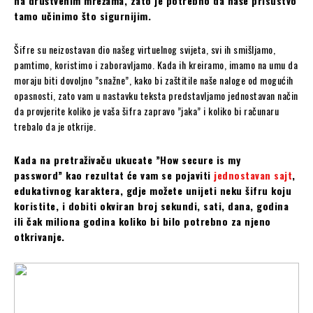
na društvenim mrežama, zato je potrebno da naše prisustvo
tamo učinimo što sigurnijim.
Šifre su neizostavan dio našeg virtuelnog svijeta, svi ih smišljamo,
pamtimo, koristimo i zaboravljamo. Kada ih kreiramo, imamo na umu da
moraju biti dovoljno ”snažne”, kako bi zaštitile naše naloge od mogućih
opasnosti, zato vam u nastavku teksta predstavljamo jednostavan način
da provjerite koliko je vaša šifra zapravo ”jaka” i koliko bi računaru
trebalo da je otkrije.
Kada na pretraživaču ukucate ”How secure is my
password” kao rezultat će vam se pojaviti
jednostavan sajt
,
edukativnog karaktera, gdje možete unijeti neku šifru koju
koristite, i dobiti okviran broj sekundi, sati, dana, godina
ili čak miliona godina koliko bi bilo potrebno za njeno
otkrivanje.