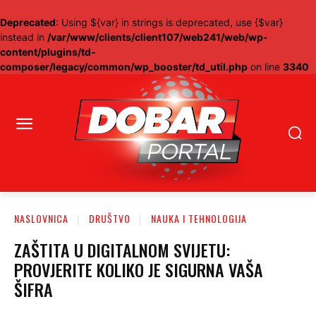
Deprecated
: Using ${var} in strings is deprecated, use {$var}
instead in
/var/www/clients/client107/web241/web/wp-
content/plugins/td-
composer/legacy/common/wp_booster/td_util.php
on line
3340
NASLOVNICA
DRUŠTVO
NAUKA I TEHNOLOGIJA
ZAŠTITA U DIGITALNOM SVIJETU:
PROVJERITE KOLIKO JE SIGURNA VAŠA
ŠIFRA